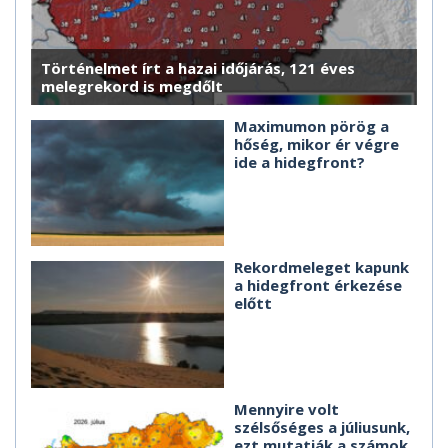
Történelmet írt a hazai időjárás, 121 éves
melegrekord is megdőlt
Maximumon pörög a
hőség, mikor ér végre
ide a hidegfront?
Rekordmeleget kapunk
a hidegfront érkezése
előtt
Mennyire volt
szélsőséges a júliusunk,
ezt mutatják a számok