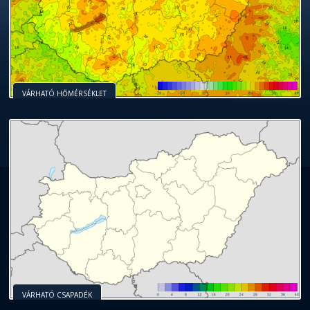
VÁRHATÓ HŐMÉRSÉKLET
VÁRHATÓ CSAPADÉK