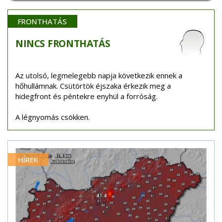
FRONTHATÁS
NINCS
FRONTHATÁS
Az utolsó, legmelegebb napja következik ennek a
hőhullámnak. Csütörtök éjszaka érkezik meg a
hidegfront és péntekre enyhül a forróság.
A légnyomás csökken.
HÍREK