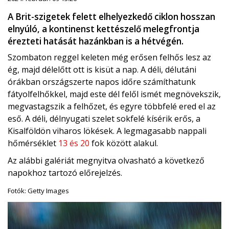
A Brit-szigetek felett elhelyezkedő ciklon hosszan
elnyúló, a kontinenst kettészelő melegfrontja
érezteti hatását hazánkban is a hétvégén.
Szombaton reggel keleten még erősen felhős lesz az
ég, majd délelőtt ott is kisüt a nap. A déli, délutáni
órákban országszerte napos időre számíthatunk
fátyolfelhőkkel, majd este dél felől ismét megnövekszik,
megvastagszik a felhőzet, és egyre többfelé ered el az
eső. A déli, délnyugati szelet sokfelé kísérik erős, a
Kisalföldön viharos lökések. A legmagasabb nappali
hőmérséklet
13 és 20
fok között alakul.
Az alábbi galériát megnyitva olvasható a következő
napokhoz tartozó előrejelzés.
Fotók: Getty Images