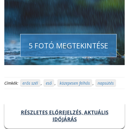
5 FOTÓ MEGTEKINTÉSE
Címkék:
erős szél
,
eső
,
közepesen felhős
,
napsütés
RÉSZLETES ELŐREJELZÉS, AKTUÁLIS
IDŐJÁRÁS