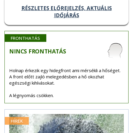
RÉSZLETES ELŐREJELZÉS, AKTUÁLIS
IDŐJÁRÁS
FRONTHATÁS
NINCS
FRONTHATÁS
Holnap érkezik egy hidegfront ami mérsékli a hőséget.
A front előtt zajló melegedésben a hő okozhat
egészségi kihívásokat.
A légnyomás csökken.
HÍREK