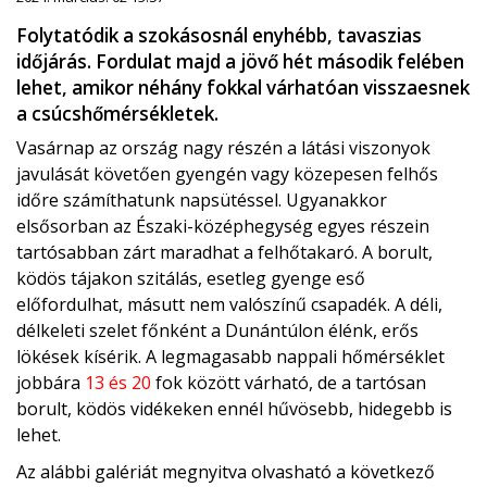
Folytatódik a szokásosnál enyhébb, tavaszias
időjárás. Fordulat majd a jövő hét második felében
lehet, amikor néhány fokkal várhatóan visszaesnek
a csúcshőmérsékletek.
Vasárnap az ország nagy részén a látási viszonyok
javulását követően gyengén vagy közepesen felhős
időre számíthatunk napsütéssel. Ugyanakkor
elsősorban az Északi-középhegység egyes részein
tartósabban zárt maradhat a felhőtakaró. A borult,
ködös tájakon szitálás, esetleg gyenge eső
előfordulhat, másutt nem valószínű csapadék. A déli,
délkeleti szelet főnként a Dunántúlon élénk, erős
lökések kísérik. A legmagasabb nappali hőmérséklet
jobbára
13 és 20
fok között várható, de a tartósan
borult, ködös vidékeken ennél hűvösebb, hidegebb is
lehet.
Az alábbi galériát megnyitva olvasható a következő