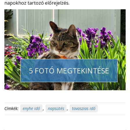
napokhoz tartozó előrejelzés.
5 FOTÓ MEGTEKINTÉSE
Címkék:
enyhe idő
,
napsütés
,
tavaszias idő