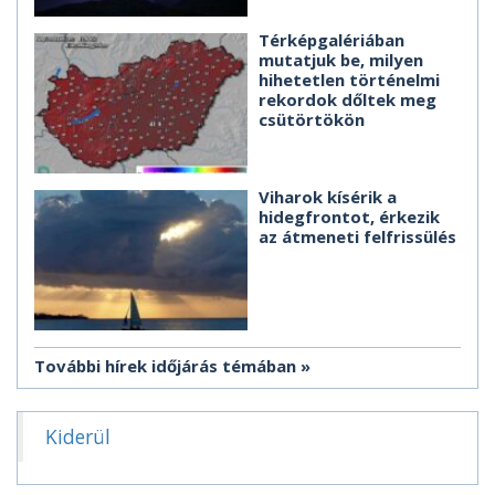
Térképgalériában
mutatjuk be, milyen
hihetetlen történelmi
rekordok dőltek meg
csütörtökön
Viharok kísérik a
hidegfrontot, érkezik
az átmeneti felfrissülés
További hírek időjárás témában
Kiderül