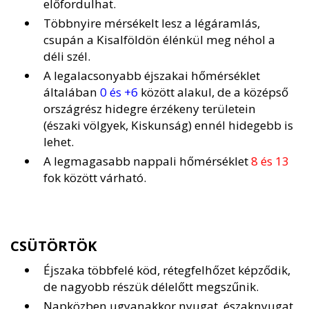
előfordulhat.
Többnyire mérsékelt lesz a légáramlás,
csupán a Kisalföldön élénkül meg néhol a
déli szél.
A legalacsonyabb éjszakai hőmérséklet
általában
0 és +6
között alakul, de a középső
országrész hidegre érzékeny területein
(északi völgyek, Kiskunság) ennél hidegebb is
lehet.
A legmagasabb nappali hőmérséklet
8 és 13
fok között várható.
CSÜTÖRTÖK
Éjszaka többfelé köd, rétegfelhőzet képződik,
de nagyobb részük délelőtt megszűnik.
Napközben ugyanakkor nyugat, északnyugat