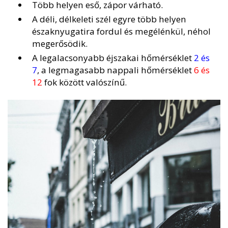
Több helyen eső, zápor várható.
A déli, délkeleti szél egyre több helyen
északnyugatira fordul és megélénkül, néhol
megerősödik.
A legalacsonyabb éjszakai hőmérséklet
2 és
7
, a legmagasabb nappali hőmérséklet
6 és
12
fok között valószínű.