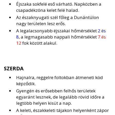
Éjszaka sokfelé eső várható. Napközben a
csapadékzóna kelet felé halad.
Az északnyugati szél főleg a Dunántúlon
nagy területen lesz erős.
A legalacsonyabb éjszakai hőmérséklet
2 és
8
, a legmagasabb nappali hőmérséklet
7 és
12
fok között alakul.
SZERDA
Hajnalra, reggelre foltokban átmeneti köd
képződik.
Gyengén és erősebben felhős területek
egyaránt lesznek, de legalább rövid időre a
legtöbb helyen kisüt a nap.
A keleti, északkeleti tájakon helyenként zápor