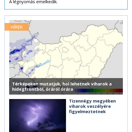
A légnyomás emelkedik.
HÍREK
Térképeken mutatjuk, hol lehetnek viharok a
hidegfrontból, óráról órára
Tizennégy megyében
viharok veszélyére
figyelmeztetnek