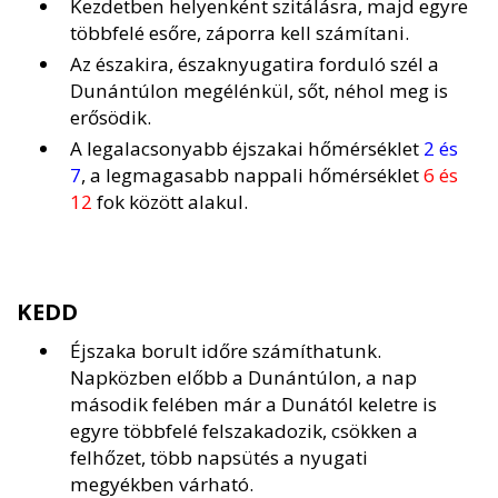
Kezdetben helyenként szitálásra, majd egyre
többfelé esőre, záporra kell számítani.
Az északira, északnyugatira forduló szél a
Dunántúlon megélénkül, sőt, néhol meg is
erősödik.
A legalacsonyabb éjszakai hőmérséklet
2 és
7
, a legmagasabb nappali hőmérséklet
6 és
12
fok között alakul.
KEDD
Éjszaka borult időre számíthatunk.
Napközben előbb a Dunántúlon, a nap
második felében már a Dunától keletre is
egyre többfelé felszakadozik, csökken a
felhőzet, több napsütés a nyugati
megyékben várható.