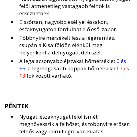
felől átmenetileg vastagabb felhők is
érkezhetnek.
Elszórtan, nagyobb eséllyel északon,
északnyugaton fordulhat elő eső, zápor.
Többnyire mérsékelt lesz a légáramlás,
csupán a Kisalföldön élénkül meg
helyenként a délnyugati, déli szél.
A legalacsonyabb éjszakai hőmérséklet
0 és
+5
, a legmagasabb nappali hőmérséklet
7 és
13
fok között várható.
PÉNTEK
Nyugat, északnyugat felől ismét
megnövekszik a felhőzet, és többnyire erősen
felhős vagy borult égre van kilátás.