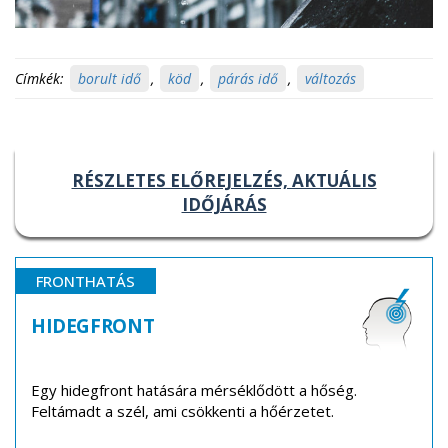
Címkék:
borult idő
,
köd
,
párás idő
,
változás
RÉSZLETES ELŐREJELZÉS, AKTUÁLIS
IDŐJÁRÁS
FRONTHATÁS
HIDEGFRONT
Egy hidegfront hatására mérséklődött a hőség.
Feltámadt a szél, ami csökkenti a hőérzetet.