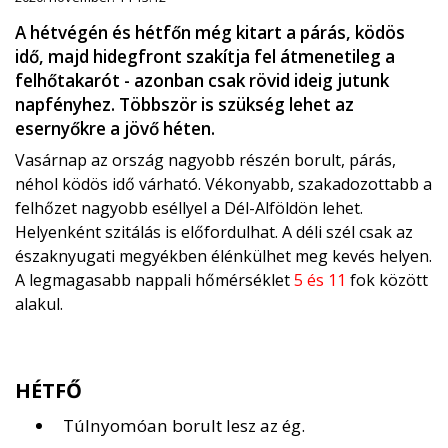
A hétvégén és hétfőn még kitart a párás, ködös
idő, majd hidegfront szakítja fel átmenetileg a
felhőtakarót - azonban csak rövid ideig jutunk
napfényhez. Többször is szükség lehet az
esernyőkre a jövő héten.
Vasárnap az ország nagyobb részén borult, párás,
néhol ködös idő várható. Vékonyabb, szakadozottabb a
felhőzet nagyobb eséllyel a Dél-Alföldön lehet.
Helyenként szitálás is előfordulhat. A déli szél csak az
északnyugati megyékben élénkülhet meg kevés helyen.
A legmagasabb nappali hőmérséklet
5 és 11
fok között
alakul.
HÉTFŐ
Túlnyomóan borult lesz az ég.