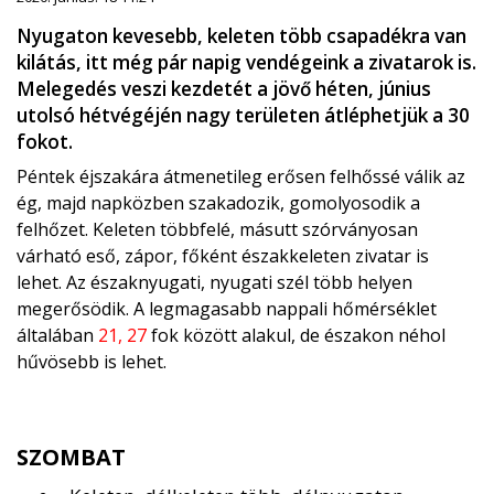
Nyugaton kevesebb, keleten több csapadékra van
kilátás, itt még pár napig vendégeink a zivatarok is.
Melegedés veszi kezdetét a jövő héten, június
utolsó hétvégéjén nagy területen átléphetjük a 30
fokot.
Péntek éjszakára átmenetileg erősen felhőssé válik az
ég, majd napközben szakadozik, gomolyosodik a
felhőzet. Keleten többfelé, másutt szórványosan
várható eső, zápor, főként északkeleten zivatar is
lehet. Az északnyugati, nyugati szél több helyen
megerősödik. A legmagasabb nappali hőmérséklet
általában
21, 27
fok között alakul, de északon néhol
hűvösebb is lehet.
SZOMBAT