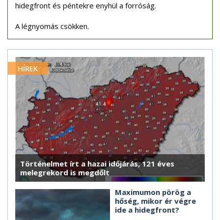
hidegfront és péntekre enyhül a forróság.
A légnyomás csökken.
HÍREK
Történelmet írt a hazai időjárás, 121 éves
melegrekord is megdőlt
Maximumon pörög a
hőség, mikor ér végre
ide a hidegfront?