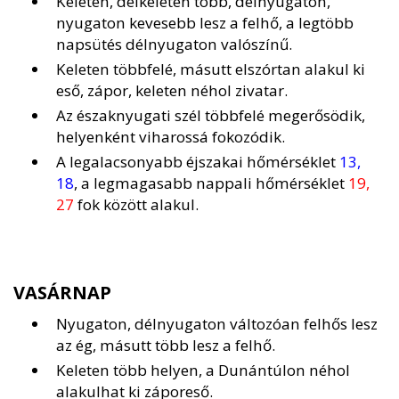
Keleten, délkeleten több, délnyugaton,
nyugaton kevesebb lesz a felhő, a legtöbb
napsütés délnyugaton valószínű.
Keleten többfelé, másutt elszórtan alakul ki
eső, zápor, keleten néhol zivatar.
Az északnyugati szél többfelé megerősödik,
helyenként viharossá fokozódik.
A legalacsonyabb éjszakai hőmérséklet
13,
18
, a legmagasabb nappali hőmérséklet
19,
27
fok között alakul.
VASÁRNAP
Nyugaton, délnyugaton változóan felhős lesz
az ég, másutt több lesz a felhő.
Keleten több helyen, a Dunántúlon néhol
alakulhat ki záporeső.