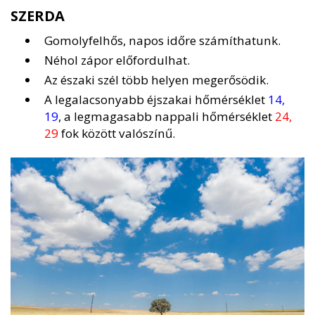
SZERDA
Gomolyfelhős, napos időre számíthatunk.
Néhol zápor előfordulhat.
Az északi szél több helyen megerősödik.
A legalacsonyabb éjszakai hőmérséklet
14,
19
, a legmagasabb nappali hőmérséklet
24,
29
fok között valószínű.