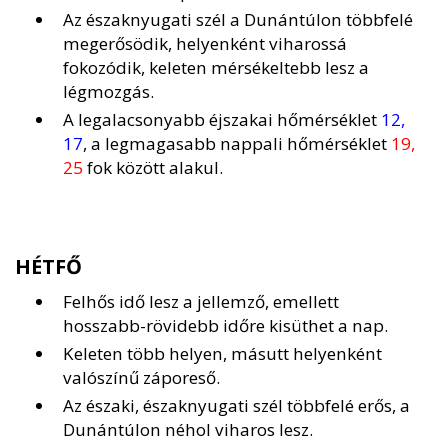
Az északnyugati szél a Dunántúlon többfelé
megerősödik, helyenként viharossá
fokozódik, keleten mérsékeltebb lesz a
légmozgás.
A legalacsonyabb éjszakai hőmérséklet
12,
17
, a legmagasabb nappali hőmérséklet
19,
25
fok között alakul.
HÉTFŐ
Felhős idő lesz a jellemző, emellett
hosszabb-rövidebb időre kisüthet a nap.
Keleten több helyen, másutt helyenként
valószínű záporeső.
Az északi, északnyugati szél többfelé erős, a
Dunántúlon néhol viharos lesz.