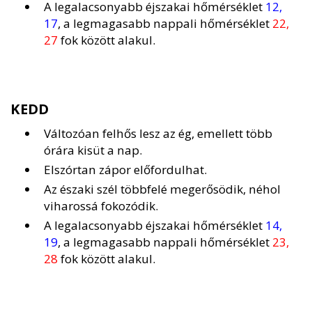
A legalacsonyabb éjszakai hőmérséklet
12,
17
, a legmagasabb nappali hőmérséklet
22,
27
fok között alakul.
KEDD
Változóan felhős lesz az ég, emellett több
órára kisüt a nap.
Elszórtan zápor előfordulhat.
Az északi szél többfelé megerősödik, néhol
viharossá fokozódik.
A legalacsonyabb éjszakai hőmérséklet
14,
19
, a legmagasabb nappali hőmérséklet
23,
28
fok között alakul.