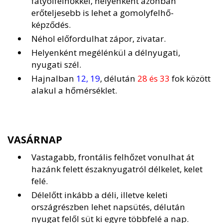
fátyolfelhőkkel, helyenként azonban
erőteljesebb is lehet a gomolyfelhő-
képződés.
Néhol előfordulhat zápor, zivatar.
Helyenként megélénkül a délnyugati,
nyugati szél.
Hajnalban
12, 19
, délután
28 és 33
fok között
alakul a hőmérséklet.
VASÁRNAP
Vastagabb, frontális felhőzet vonulhat át
hazánk felett északnyugatról délkelet, kelet
felé.
Délelőtt inkább a déli, illetve keleti
országrészben lehet napsütés, délután
nyugat felől süt ki egyre többfelé a nap.