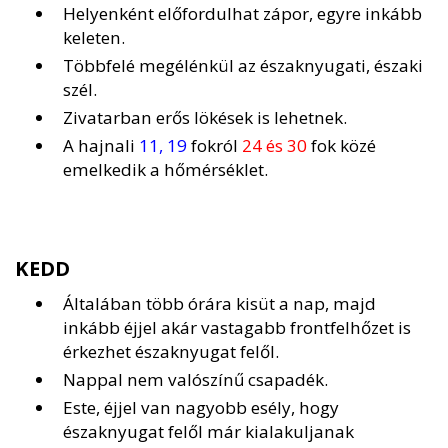
Helyenként előfordulhat zápor, egyre inkább
keleten.
Többfelé megélénkül az északnyugati, északi
szél.
Zivatarban erős lökések is lehetnek.
A hajnali
11, 19
fokról
24 és 30
fok közé
emelkedik a hőmérséklet.
KEDD
Általában több órára kisüt a nap, majd
inkább éjjel akár vastagabb frontfelhőzet is
érkezhet északnyugat felől.
Nappal nem valószínű csapadék.
Este, éjjel van nagyobb esély, hogy
északnyugat felől már kialakuljanak