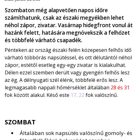
Szombaton még alapvetően napos időre
számíthatunk, csak az északi megyékben lehet
néhol zápor, zivatar. Vasárnap hidegfront vonul át
hazánk felett, hatására megnövekszik a felhőzet
és többfelé várható csapadék.
Pénteken az ország északi felén közepesen felhős idő
várható többórás napsütéssel, és ott délutántól néhol
zápor, estétől esetleg egy-egy zivatar is kialakulhat.
Délen ezzel szemben derült vagy gyengén felhős lesz
az ég. A délnyugati szél élénk, többfelé erős lesz. A
legmagasabb nappali hőmérséklet általában
28 és 31
fok között alakul. Késő este
17, 22
fok valószínű.
SZOMBAT
Általában sok napsütés valószínű gomoly- és