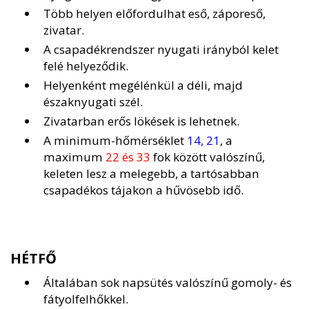
Több helyen előfordulhat eső, záporeső,
zivatar.
A csapadékrendszer nyugati irányból kelet
felé helyeződik.
Helyenként megélénkül a déli, majd
északnyugati szél.
Zivatarban erős lökések is lehetnek.
A minimum-hőmérséklet
14, 21
, a
maximum
22 és 33
fok között valószínű,
keleten lesz a melegebb, a tartósabban
csapadékos tájakon a hűvösebb idő.
HÉTFŐ
Általában sok napsütés valószínű gomoly- és
fátyolfelhőkkel.