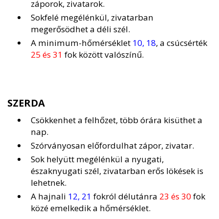
záporok, zivatarok.
Sokfelé megélénkül, zivatarban
megerősödhet a déli szél.
A minimum-hőmérséklet
10, 18
, a csúcsérték
25 és 31
fok között valószínű.
SZERDA
Csökkenhet a felhőzet, több órára kisüthet a
nap.
Szórványosan előfordulhat zápor, zivatar.
Sok helyütt megélénkül a nyugati,
északnyugati szél, zivatarban erős lökések is
lehetnek.
A hajnali
12, 21
fokról délutánra
23 és 30
fok
közé emelkedik a hőmérséklet.