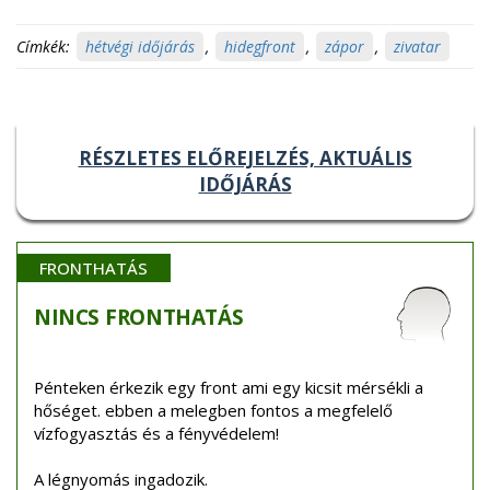
Címkék:
hétvégi időjárás
,
hidegfront
,
zápor
,
zivatar
RÉSZLETES ELŐREJELZÉS, AKTUÁLIS
IDŐJÁRÁS
FRONTHATÁS
NINCS
FRONTHATÁS
Pénteken érkezik egy front ami egy kicsit mérsékli a
hőséget. ebben a melegben fontos a megfelelő
vízfogyasztás és a fényvédelem!
A légnyomás ingadozik.