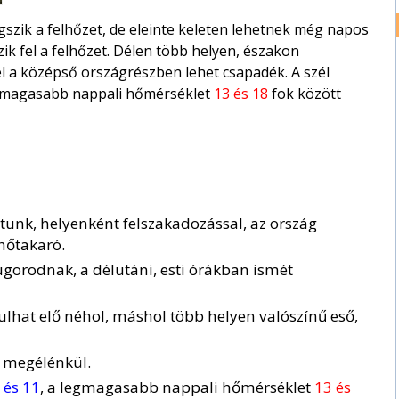
zik a felhőzet, de eleinte keleten lehetnek még napos
k fel a felhőzet. Délen több helyen, északon
el a középső országrészben lehet csapadék. A szél
egmagasabb nappali hőmérséklet
13 és 18
fok között
tunk, helyenként felszakadozással, az ország
lhőtakaró.
gorodnak, a délutáni, esti órákban ismét
ulhat elő néhol, máshol több helyen valószínű eső,
t megélénkül.
 és 11
, a legmagasabb nappali hőmérséklet
13 és