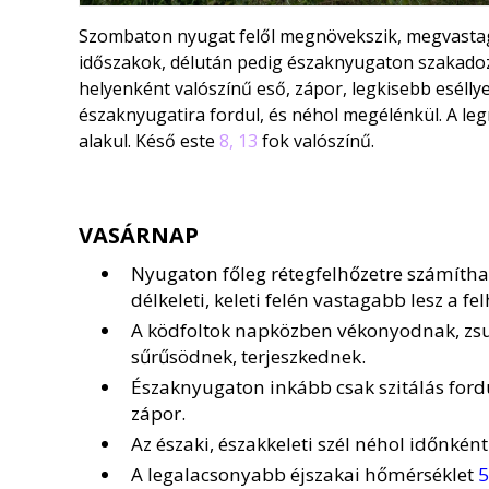
Szombaton nyugat felől megnövekszik, megvastags
időszakok, délután pedig északnyugaton szakadozi
helyenként valószínű eső, zápor, legkisebb esélly
északnyugatira fordul, és néhol megélénkül. A l
alakul. Késő este
8, 13
fok valószínű.
VASÁRNAP
Nyugaton főleg rétegfelhőzetre számítha
délkeleti, keleti felén vastagabb lesz a fe
A ködfoltok napközben vékonyodnak, zsu
sűrűsödnek, terjeszkednek.
Északnyugaton inkább csak szitálás ford
zápor.
Az északi, északkeleti szél néhol időnkén
A legalacsonyabb éjszakai hőmérséklet
5