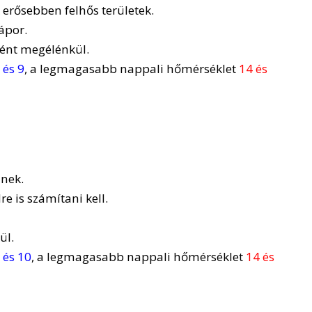
erősebben felhős területek.
ápor.
ként megélénkül.
 és 9
, a legmagasabb nappali hőmérséklet
14 és
znek.
e is számítani kell.
ül.
 és 10
, a legmagasabb nappali hőmérséklet
14 és