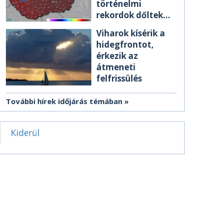
történelmi
rekordok dőltek
meg csütörtökön
Viharok kísérik a
hidegfrontot,
érkezik az
átmeneti
felfrissülés
További hírek időjárás témában
Kiderül