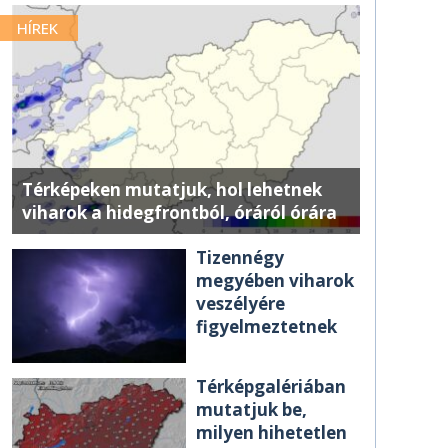
HÍREK
Térképeken mutatjuk, hol lehetnek
viharok a hidegfrontból, óráról órára
Tizennégy
megyében viharok
veszélyére
figyelmeztetnek
Térképgalériában
mutatjuk be,
milyen hihetetlen