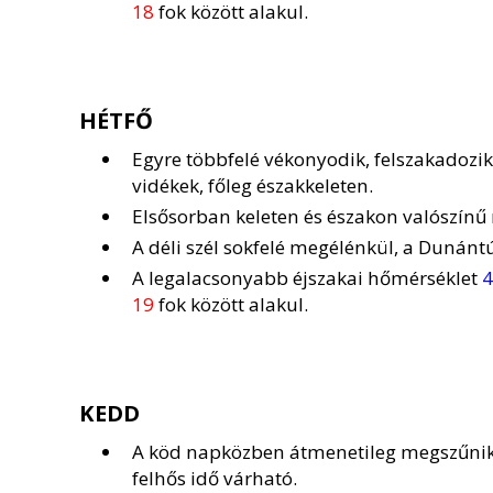
18
fok között alakul.
HÉTFŐ
Egyre többfelé vékonyodik, felszakadozi
vidékek, főleg északkeleten.
Elsősorban keleten és északon valószínű n
A déli szél sokfelé megélénkül, a Dunántú
A legalacsonyabb éjszakai hőmérséklet
4
19
fok között alakul.
KEDD
A köd napközben átmenetileg megszűnik
felhős idő várható.