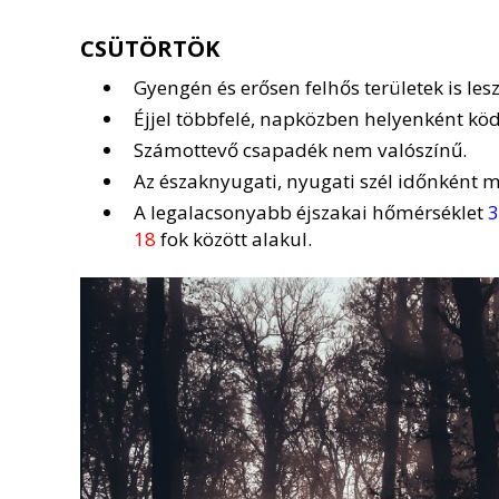
CSÜTÖRTÖK
Gyengén és erősen felhős területek is les
Éjjel többfelé, napközben helyenként ködr
Számottevő csapadék nem valószínű.
Az északnyugati, nyugati szél időnként 
A legalacsonyabb éjszakai hőmérséklet
3
18
fok között alakul.