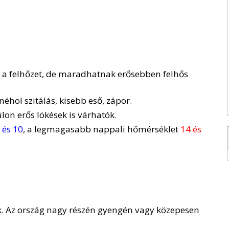
k a felhőzet, de maradhatnak erősebben felhős
éhol szitálás, kisebb eső, zápor.
lon erős lökések is várhatók.
 és 10
, a legmagasabb nappali hőmérséklet
14 és
. Az ország nagy részén gyengén vagy közepesen