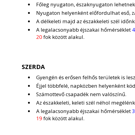
Főleg nyugaton, északnyugaton lehetnek 
Nyugaton helyenként előfordulhat eső, z
A délkeleti majd az északkeleti szél időn
A legalacsonyabb éjszakai hőmérséklet
4
20
fok között alakul.
SZERDA
Gyengén és erősen felhős területek is les
Éjjel többfelé, napközben helyenként ködr
Számottevő csapadék nem valószínű.
Az északkeleti, keleti szél néhol megélénk
A legalacsonyabb éjszakai hőmérséklet
3
19
fok között alakul.