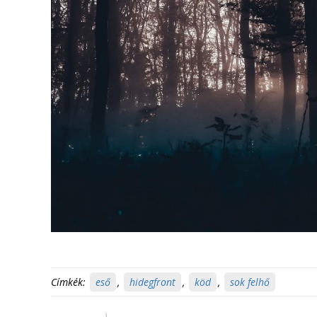
Címkék:
eső
,
hidegfront
,
köd
,
sok felhő