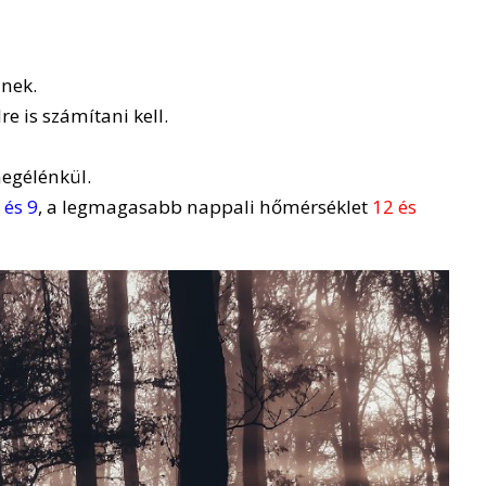
znek.
e is számítani kell.
megélénkül.
 és 9
, a legmagasabb nappali hőmérséklet
12 és