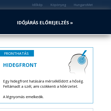
Időkép
Köpönyeg
HungaroMet
IDŐJÁRÁS ELŐREJELZÉS »
FRONTHATÁS
HIDEGFRONT
Egy hidegfront hatására mérséklődött a hőség.
Feltámadt a szél, ami csökkenti a hőérzetet.
A légnyomás emelkedik.