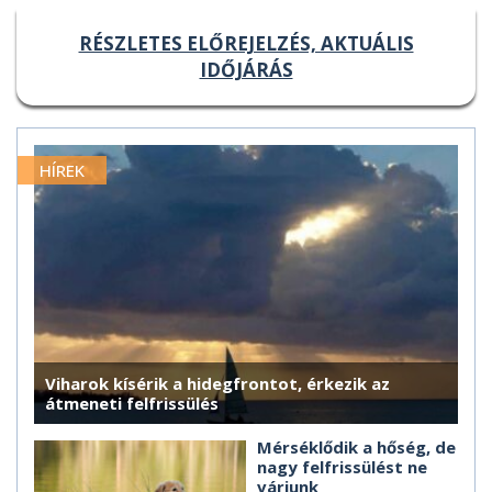
RÉSZLETES ELŐREJELZÉS, AKTUÁLIS
IDŐJÁRÁS
HÍREK
Viharok kísérik a hidegfrontot, érkezik az
átmeneti felfrissülés
Mérséklődik a hőség, de
nagy felfrissülést ne
várjunk