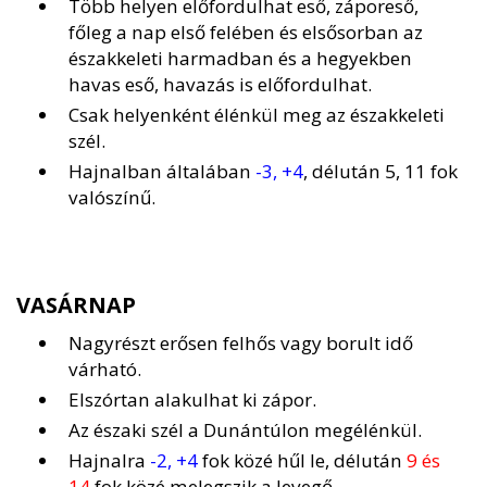
Több helyen előfordulhat eső, záporeső,
főleg a nap első felében és elsősorban az
északkeleti harmadban és a hegyekben
havas eső, havazás is előfordulhat.
Csak helyenként élénkül meg az északkeleti
szél.
Hajnalban általában
-3, +4
, délután 5, 11 fok
valószínű.
VASÁRNAP
Nagyrészt erősen felhős vagy borult idő
várható.
Elszórtan alakulhat ki zápor.
Az északi szél a Dunántúlon megélénkül.
Hajnalra
-2, +4
fok közé hűl le, délután
9 és
14
fok közé melegszik a levegő.