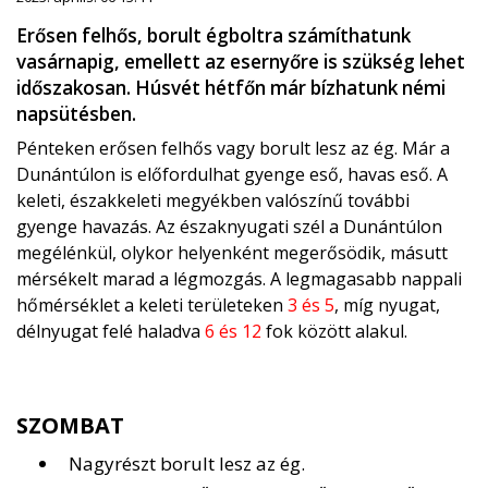
Erősen felhős, borult égboltra számíthatunk
vasárnapig, emellett az esernyőre is szükség lehet
időszakosan. Húsvét hétfőn már bízhatunk némi
napsütésben.
Pénteken erősen felhős vagy borult lesz az ég. Már a
Dunántúlon is előfordulhat gyenge eső, havas eső. A
keleti, északkeleti megyékben valószínű további
gyenge havazás. Az északnyugati szél a Dunántúlon
megélénkül, olykor helyenként megerősödik, másutt
mérsékelt marad a légmozgás. A legmagasabb nappali
hőmérséklet a keleti területeken
3 és 5
, míg nyugat,
délnyugat felé haladva
6 és 12
fok között alakul.
SZOMBAT
Nagyrészt borult lesz az ég.