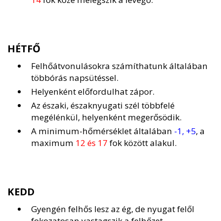
HÉTFŐ
Felhőátvonulásokra számíthatunk általában
többórás napsütéssel.
Helyenként előfordulhat zápor.
Az északi, északnyugati szél többfelé
megélénkül, helyenként megerősödik.
A minimum-hőmérséklet általában
-1, +5
, a
maximum
12 és 17
fok között alakul.
KEDD
Gyengén felhős lesz az ég, de nyugat felől
fokozatosan vastagszik a felhőzet.