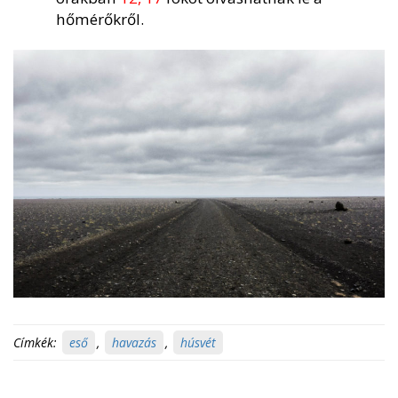
hőmérőkről.
Címkék:
eső
,
havazás
,
húsvét