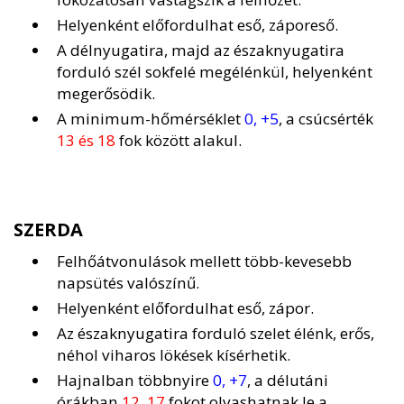
Helyenként előfordulhat eső, záporeső.
A délnyugatira, majd az északnyugatira
forduló szél sokfelé megélénkül, helyenként
megerősödik.
A minimum-hőmérséklet
0, +5
, a csúcsérték
13 és 18
fok között alakul.
SZERDA
Felhőátvonulások mellett több-kevesebb
napsütés valószínű.
Helyenként előfordulhat eső, zápor.
Az északnyugatira forduló szelet élénk, erős,
néhol viharos lökések kísérhetik.
Hajnalban többnyire
0, +7
, a délutáni
órákban
12, 17
fokot olvashatnak le a