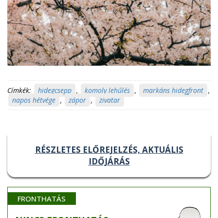
Címkék:
hidegcsepp
,
komoly lehűlés
,
markáns hidegfront
,
napos hétvége
,
zápor
,
zivatar
RÉSZLETES ELŐREJELZÉS, AKTUÁLIS
IDŐJÁRÁS
FRONTHATÁS