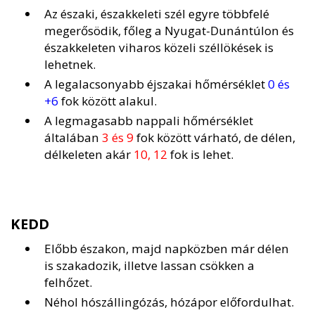
Az északi, északkeleti szél egyre többfelé
megerősödik, főleg a Nyugat-Dunántúlon és
északkeleten viharos közeli széllökések is
lehetnek.
A legalacsonyabb éjszakai hőmérséklet
0 és
+6
fok között alakul.
A legmagasabb nappali hőmérséklet
általában
3 és 9
fok között várható, de délen,
délkeleten akár
10, 12
fok is lehet.
KEDD
Előbb északon, majd napközben már délen
is szakadozik, illetve lassan csökken a
felhőzet.
Néhol hószállingózás, hózápor előfordulhat.