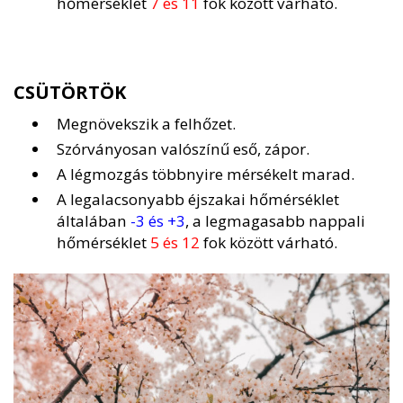
hőmérséklet
7 és 11
fok között várható.
CSÜTÖRTÖK
Megnövekszik a felhőzet.
Szórványosan valószínű eső, zápor.
A légmozgás többnyire mérsékelt marad.
A legalacsonyabb éjszakai hőmérséklet
általában
-3 és +3
, a legmagasabb nappali
hőmérséklet
5 és 12
fok között várható.