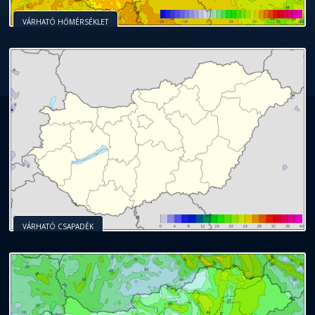
VÁRHATÓ HŐMÉRSÉKLET
VÁRHATÓ CSAPADÉK