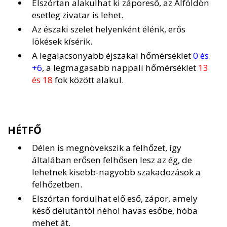
Elszórtan alakulhat ki záporeső, az Alföldön
esetleg zivatar is lehet.
Az északi szelet helyenként élénk, erős
lökések kísérik.
A legalacsonyabb éjszakai hőmérséklet
0 és
+6
, a legmagasabb nappali hőmérséklet
13
és 18
fok között alakul.
HÉTFŐ
Délen is megnövekszik a felhőzet, így
általában erősen felhősen lesz az ég, de
lehetnek kisebb-nagyobb szakadozások a
felhőzetben.
Elszórtan fordulhat elő eső, zápor, amely
késő délutántól néhol havas esőbe, hóba
mehet át.