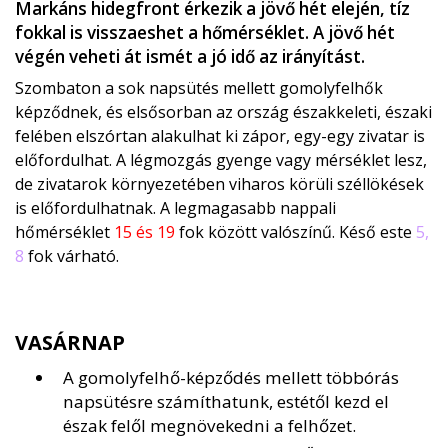
Markáns hidegfront érkezik a jövő hét elején, tíz
fokkal is visszaeshet a hőmérséklet. A jövő hét
végén veheti át ismét a jó idő az irányítást.
Szombaton a sok napsütés mellett gomolyfelhők
képződnek, és elsősorban az ország északkeleti, északi
felében elszórtan alakulhat ki zápor, egy-egy zivatar is
előfordulhat. A légmozgás gyenge vagy mérséklet lesz,
de zivatarok környezetében viharos körüli széllökések
is előfordulhatnak. A legmagasabb nappali
hőmérséklet
15 és 19
fok között valószínű. Késő este
5,
8
fok várható.
VASÁRNAP
A gomolyfelhő-képződés mellett többórás
napsütésre számíthatunk, estétől kezd el
észak felől megnövekedni a felhőzet.