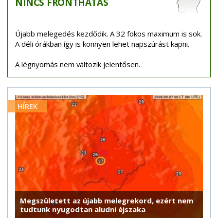
NINCS
FRONTHATÁS
Újabb melegedés kezdődik. A 32 fokos maximum is sok.
A déli órákban így is könnyen lehet napszúrást kapni.
A légnyomás nem változik jelentősen.
HÍREK
Megszületett az újabb melegrekord, ezért nem
tudtunk nyugodtan aludni éjszaka