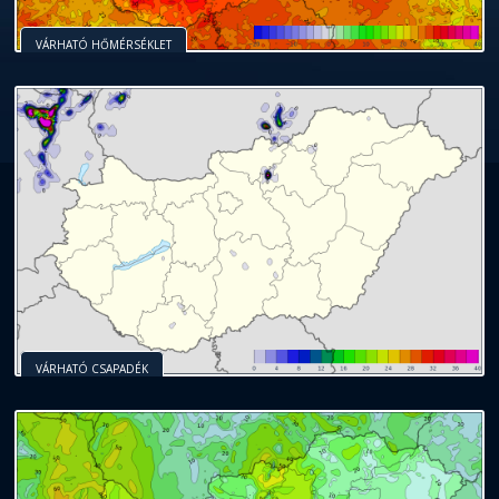
VÁRHATÓ HŐMÉRSÉKLET
VÁRHATÓ CSAPADÉK