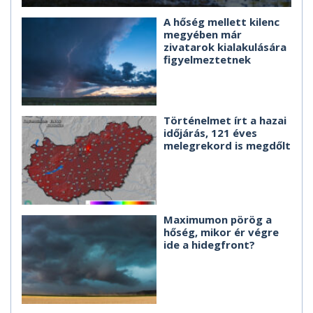
A hőség mellett kilenc
megyében már
zivatarok kialakulására
figyelmeztetnek
Történelmet írt a hazai
időjárás, 121 éves
melegrekord is megdőlt
Maximumon pörög a
hőség, mikor ér végre
ide a hidegfront?