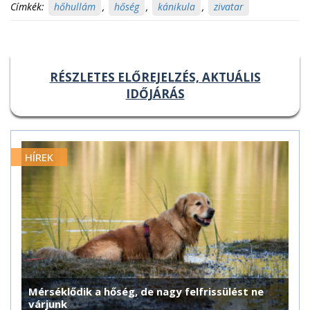
Címkék:
hőhullám
,
hőség
,
kánikula
,
zivatar
RÉSZLETES ELŐREJELZÉS, AKTUÁLIS
IDŐJÁRÁS
HÍREK
Mérséklődik a hőség, de nagy felfrissülést ne
várjunk