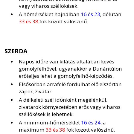
vagy viharos széllökések.
A hőmérséklet hajnalban
16 és 23
, délután
33 és 38
fok között valószínű.
SZERDA
Napos időre van kilátás általában kevés
gomolyfelhővel, ugyanakkor a Dunántúlon
erőteljes lehet a gomolyfelhő-képződés.
Elsősorban arrafelé fordulhat elő elszórtan
zápor, zivatar.
A délkeleti szél időnként megélénkül,
zivatarok környezetében erős vagy viharos
széllökések is lehetnek.
A minimum-hőmérséklet
16 és 24
, a
maximum
33 és 38
fok között valószínű.