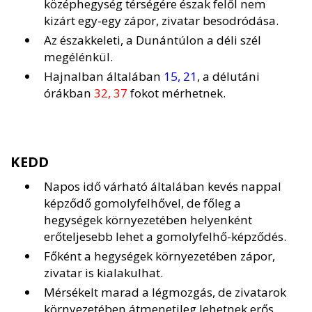
középhegység térségére észak felől nem
kizárt egy-egy zápor, zivatar besodródása.
Az északkeleti, a Dunántúlon a déli szél
megélénkül.
Hajnalban általában
15, 21
, a délutáni
órákban
32, 37
fokot mérhetnek.
KEDD
Napos idő várható általában kevés nappal
képződő gomolyfelhővel, de főleg a
hegységek környezetében helyenként
erőteljesebb lehet a gomolyfelhő-képződés.
Főként a hegységek környezetében zápor,
zivatar is kialakulhat.
Mérsékelt marad a légmozgás, de zivatarok
környezetében átmenetileg lehetnek erős