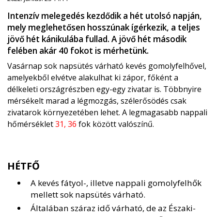
Intenzív melegedés kezdődik a hét utolsó napján,
mely meglehetősen hosszúnak ígérkezik, a teljes
jövő hét kánikulába fullad. A jövő hét második
felében akár 40 fokot is mérhetünk.
Vasárnap sok napsütés várható kevés gomolyfelhővel,
amelyekből elvétve alakulhat ki zápor, főként a
délkeleti országrészben egy-egy zivatar is. Többnyire
mérsékelt marad a légmozgás, szélerősödés csak
zivatarok környezetében lehet. A legmagasabb nappali
hőmérséklet
31, 36
fok között valószínű.
HÉTFŐ
A kevés fátyol-, illetve nappali gomolyfelhők
mellett sok napsütés várható.
Általában száraz idő várható, de az Északi-