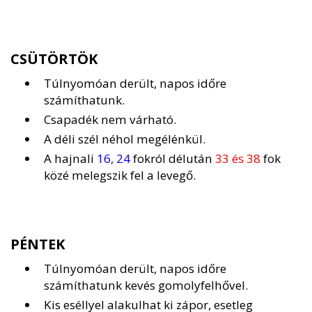
CSÜTÖRTÖK
Túlnyomóan derült, napos időre
számíthatunk.
Csapadék nem várható.
A déli szél néhol megélénkül.
A hajnali
16, 24
fokról délután
33 és 38
fok
közé melegszik fel a levegő.
PÉNTEK
Túlnyomóan derült, napos időre
számíthatunk kevés gomolyfelhővel.
Kis eséllyel alakulhat ki zápor, esetleg