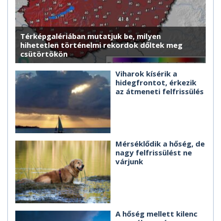
Térképgalériában mutatjuk be, milyen
hihetetlen történelmi rekordok dőltek meg
csütörtökön
Viharok kísérik a
hidegfrontot, érkezik
az átmeneti felfrissülés
Mérséklődik a hőség, de
nagy felfrissülést ne
várjunk
A hőség mellett kilenc