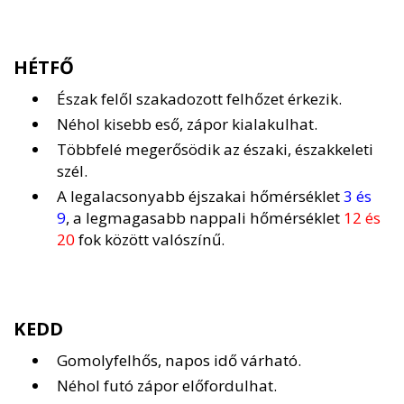
HÉTFŐ
Észak felől szakadozott felhőzet érkezik.
Néhol kisebb eső, zápor kialakulhat.
Többfelé megerősödik az északi, északkeleti
szél.
A legalacsonyabb éjszakai hőmérséklet
3 és
9
, a legmagasabb nappali hőmérséklet
12 és
20
fok között valószínű.
KEDD
Gomolyfelhős, napos idő várható.
Néhol futó zápor előfordulhat.