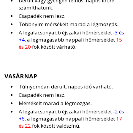
Derült vagy gyengén felhős, napos időre
számíthatunk.
Csapadék nem lesz.
Többnyire mérsékelt marad a légmozgás.
A legalacsonyabb éjszakai hőmérséklet
-3 és
+4
, a legmagasabb nappali hőmérséklet
15
és 20
fok között várható.
VASÁRNAP
Túlnyomóan derült, napos idő várható.
Csapadék nem lesz.
Mérsékelt marad a légmozgás.
A legalacsonyabb éjszakai hőmérséklet
-2 és
+6
, a legmagasabb nappali hőmérséklet
17
és 22
fok között valószínű.