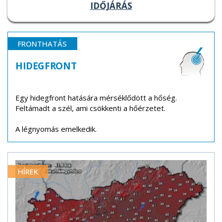
IDŐJÁRÁS
FRONTHATÁS
HIDEGFRONT
Egy hidegfront hatására mérséklődött a hőség.
Feltámadt a szél, ami csökkenti a hőérzetet.
A légnyomás emelkedik.
HÍREK