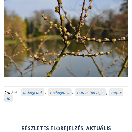
Címkék:
hidegfront
,
melegedés
,
napos hétvége
,
napos
idő
RÉSZLETES ELŐREJELZÉS, AKTUÁLIS