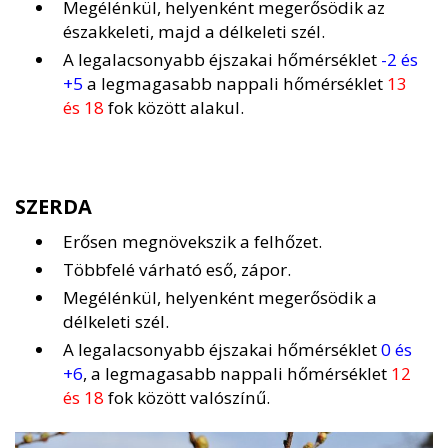
Megélénkül, helyenként megerősödik az
északkeleti, majd a délkeleti szél.
A legalacsonyabb éjszakai hőmérséklet
-2 és
+5
a legmagasabb nappali hőmérséklet
13
és 18
fok között alakul.
SZERDA
Erősen megnövekszik a felhőzet.
Többfelé várható eső, zápor.
Megélénkül, helyenként megerősödik a
délkeleti szél.
A legalacsonyabb éjszakai hőmérséklet
0 és
+6
, a legmagasabb nappali hőmérséklet
12
és 18
fok között valószínű.