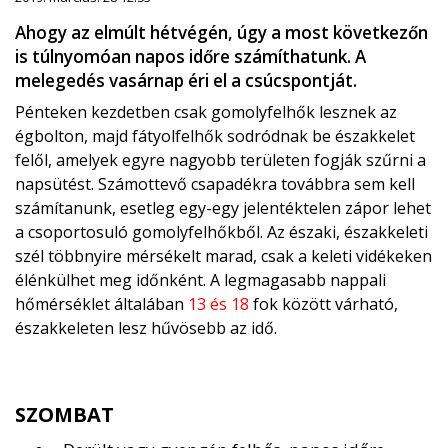
Ahogy az elmúlt hétvégén, úgy a most következőn
is túlnyomóan napos időre számíthatunk. A
melegedés vasárnap éri el a csúcspontját.
Pénteken kezdetben csak gomolyfelhők lesznek az
égbolton, majd fátyolfelhők sodródnak be északkelet
felől, amelyek egyre nagyobb területen fogják szűrni a
napsütést. Számottevő csapadékra továbbra sem kell
számítanunk, esetleg egy-egy jelentéktelen zápor lehet
a csoportosuló gomolyfelhőkből. Az északi, északkeleti
szél többnyire mérsékelt marad, csak a keleti vidékeken
élénkülhet meg időnként. A legmagasabb nappali
hőmérséklet általában
13 és 18
fok között várható,
északkeleten lesz hűvösebb az idő.
SZOMBAT