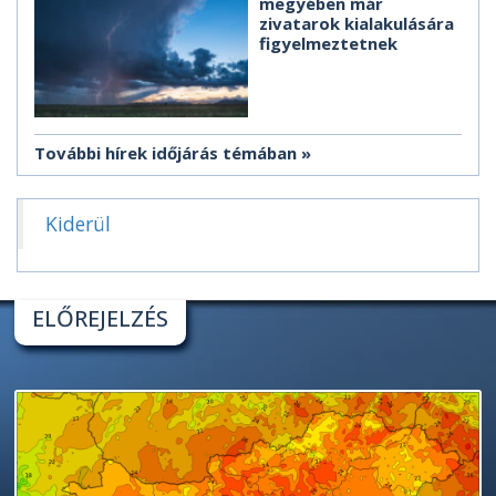
megyében már
zivatarok kialakulására
figyelmeztetnek
További hírek időjárás témában
Kiderül
ELŐREJELZÉS