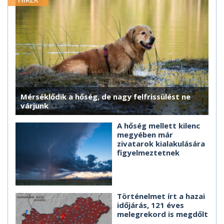
Mérséklődik a hőség, de nagy felfrissülést ne
várjunk
A hőség mellett kilenc
megyében már
zivatarok kialakulására
figyelmeztetnek
Történelmet írt a hazai
időjárás, 121 éves
melegrekord is megdőlt