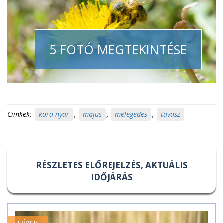
5 FOTÓ MEGTEKINTÉSE
Címkék:
kora nyár
,
május
,
melegedés
,
tavasz
RÉSZLETES ELŐREJELZÉS, AKTUÁLIS
IDŐJÁRÁS
HÍREK