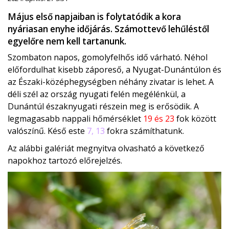
Május első napjaiban is folytatódik a kora
nyáriasan enyhe időjárás. Számottevő lehűléstől
egyelőre nem kell tartanunk.
Szombaton napos, gomolyfelhős idő várható. Néhol
előfordulhat kisebb záporeső, a Nyugat-Dunántúlon és
az Északi-középhegységben néhány zivatar is lehet. A
déli szél az ország nyugati felén megélénkül, a
Dunántúl északnyugati részein meg is erősödik. A
legmagasabb nappali hőmérséklet
19 és 23
fok között
valószínű. Késő este
7, 13
fokra számíthatunk.
Az alábbi galériát megnyitva olvasható a következő
napokhoz tartozó előrejelzés.