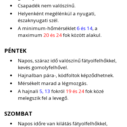
Csapadék nem valószínű.
Helyenként megélénkül a nyugati,
északnyugati szél.
A minimum-hőmérséklet
6 és 14
, a
maximum
20 és 24
fok között alakul.
PÉNTEK
Napos, száraz idő valószínű fátyolfelhőkkel,
kevés gomolyfelhővel.
Hajnalban pára-, ködfoltok képződhetnek.
Mérsékelt marad a légmozgás.
A hajnali
5, 13
fokról
19 és 24
fok közé
melegszik fel a levegő.
SZOMBAT
Napos időre van kilátás fátyolfelhőkkel,