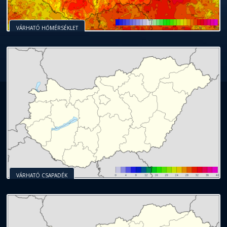
VÁRHATÓ HŐMÉRSÉKLET
VÁRHATÓ CSAPADÉK