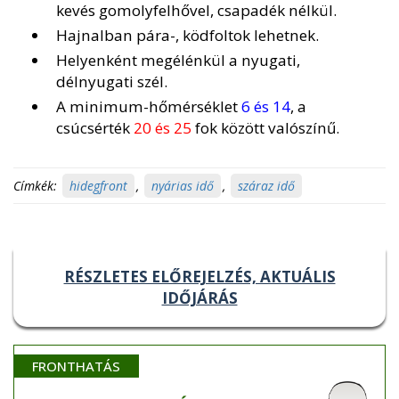
kevés gomolyfelhővel, csapadék nélkül.
Hajnalban pára-, ködfoltok lehetnek.
Helyenként megélénkül a nyugati,
délnyugati szél.
A minimum-hőmérséklet
6 és 14
, a
csúcsérték
20 és 25
fok között valószínű.
Címkék:
hidegfront
,
nyárias idő
,
száraz idő
RÉSZLETES ELŐREJELZÉS, AKTUÁLIS
IDŐJÁRÁS
FRONTHATÁS