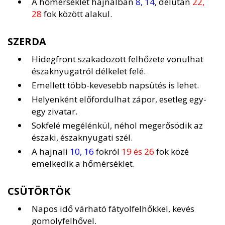
A hőmérséklet hajnalban
8, 14
, délután
22,
28
fok között alakul.
SZERDA
Hidegfront szakadozott felhőzete vonulhat
északnyugatról délkelet felé.
Emellett több-kevesebb napsütés is lehet.
Helyenként előfordulhat zápor, esetleg egy-
egy zivatar.
Sokfelé megélénkül, néhol megerősödik az
északi, északnyugati szél.
A hajnali
10, 16
fokról
19 és 26
fok közé
emelkedik a hőmérséklet.
CSÜTÖRTÖK
Napos idő várható fátyolfelhőkkel, kevés
gomolyfelhővel.