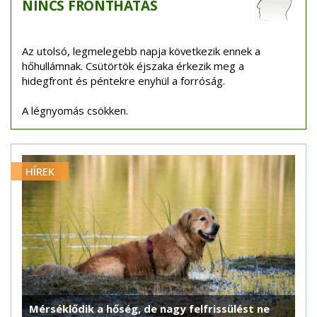
NINCS
FRONTHATÁS
Az utolsó, legmelegebb napja következik ennek a
hőhullámnak. Csütörtök éjszaka érkezik meg a
hidegfront és péntekre enyhül a forróság.
A légnyomás csökken.
HÍREK
Mérséklődik a hőség, de nagy felfrissülést ne