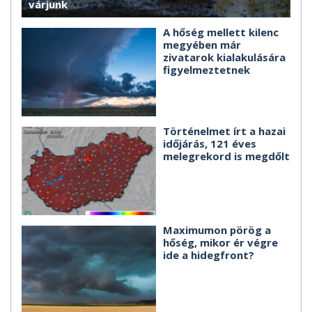
várjunk
A hőség mellett kilenc
megyében már
zivatarok kialakulására
figyelmeztetnek
Történelmet írt a hazai
időjárás, 121 éves
melegrekord is megdőlt
Maximumon pörög a
hőség, mikor ér végre
ide a hidegfront?