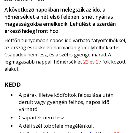
A következő napokban melegszik az idő, a
hőmérséklet a hét első felében ismét nyárias
magasságokba emelkedik. Lehűlést a szerdán
érkező hidegfront hoz.
Hétfőn túlnyomóan napos idő várható fátyolfelhőkkel,
az ország északkeleti harmadán gomolyfelhőkkel is.
Csapadék nem lesz, és a szél is gyenge marad. A
legmagasabb nappali hőmérséklet
22 és 27
fok között
alakul.
KEDD
A pára-, illetve ködfoltok feloszlása után
derült vagy gyengén felhős, napos idő
várható.
Csapadék nem lesz.
A déli szél többfelé megélénkül.