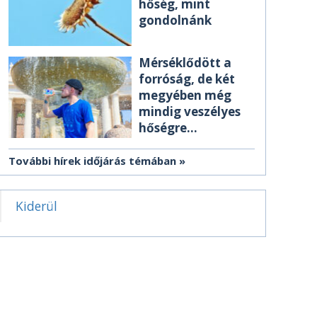
hőség, mint
gondolnánk
Mérséklődött a
forróság, de két
megyében még
mindig veszélyes
hőségre
figyelmeztetnek
További hírek időjárás témában
Kiderül