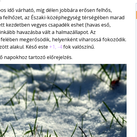
os idő várható, míg délen jobbára erősen felhős,
 a felhőzet, az Északi-középhegység térségében marad
lett kezdetben vegyes csapadék eshet (havas eső,
inkább havazásba vált a halmazállapot. Az
i felében megerősödik, helyenként viharossá fokozódik.
zött alakul. Késő este
+1, -4
fok valószínű.
ő napokhoz tartozó előrejelzés.