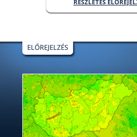
RÉSZLETES ELŐREJEL
ELŐREJELZÉS