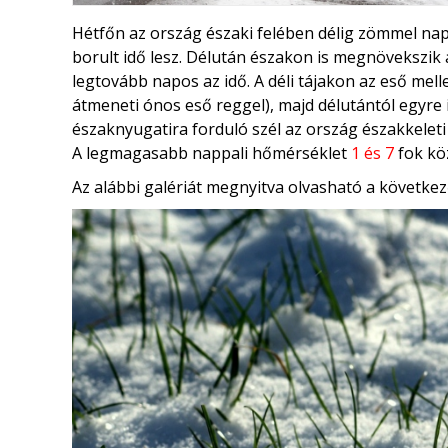
Hétfőn az ország északi felében délig zömmel nap
borult idő lesz. Délután északon is megnövekszik
legtovább napos az idő. A déli tájakon az eső mel
átmeneti ónos eső reggel), majd délutántól egyre 
északnyugatira forduló szél az ország északkelet
A legmagasabb nappali hőmérséklet
1 és 7
fok kö
Az alábbi galériát megnyitva olvasható a következ