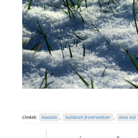
Címkék:
havazás
,
hullámzó frontrendszer
,
ónos eső