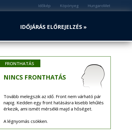
Időkép
Köpönyeg
HungaroMet
IDŐJÁRÁS ELŐREJELZÉS »
FRONTHATÁS
NINCS
FRONTHATÁS
Tovább melegszik az idő. Front nem várható pár
napig. Kedden egy front hatásásra kisebb lehűlés
érkezik, ami ismét mérsékli majd a hőséget.
A légnyomás csökken.