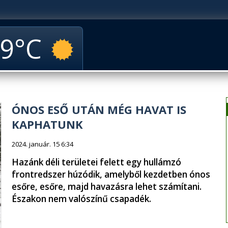
9
ÓNOS ESŐ UTÁN MÉG HAVAT IS
KAPHATUNK
2024. január. 15 6:34
Hazánk déli területei felett egy hullámzó
frontredszer húzódik, amelyből kezdetben ónos
esőre, esőre, majd havazásra lehet számítani.
Északon nem valószínű csapadék.