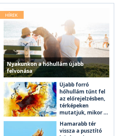
HÍREK
Nyakunkon a hőhullám újabb
felvonása
Újabb forró
hőhullám tűnt fel
az előrejelzésben,
térképeken
mutatjuk, mikor ér
el minket
Hamarabb tér
vissza a pusztító