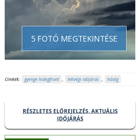
5 FOTÓ MEGTEKINTÉSE
Címkék:
gyenge hidegfront
,
hétvégi időjárás
,
hőség
RÉSZLETES ELŐREJELZÉS, AKTUÁLIS
IDŐJÁRÁS