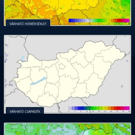
VÁRHATÓ HŐMÉRSÉKLET
VÁRHATÓ CSAPADÉK