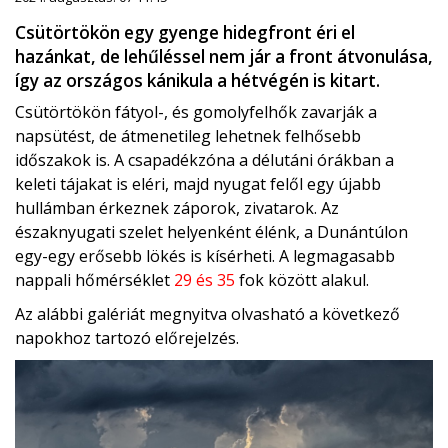
Csütörtökön egy gyenge hidegfront éri el
hazánkat, de lehűléssel nem jár a front átvonulása,
így az országos kánikula a hétvégén is kitart.
Csütörtökön fátyol-, és gomolyfelhők zavarják a
napsütést, de átmenetileg lehetnek felhősebb
időszakok is. A csapadékzóna a délutáni órákban a
keleti tájakat is eléri, majd nyugat felől egy újabb
hullámban érkeznek záporok, zivatarok. Az
északnyugati szelet helyenként élénk, a Dunántúlon
egy-egy erősebb lökés is kísérheti. A legmagasabb
nappali hőmérséklet
29 és 35
fok között alakul.
Az alábbi galériát megnyitva olvasható a következő
napokhoz tartozó előrejelzés.