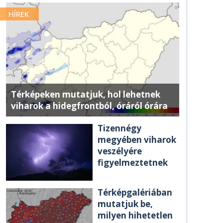
HÍREK
Térképeken mutatjuk, hol lehetnek
viharok a hidegfrontból, óráról órára
Tizennégy
megyében viharok
veszélyére
figyelmeztetnek
Térképgalériában
mutatjuk be,
milyen hihetetlen