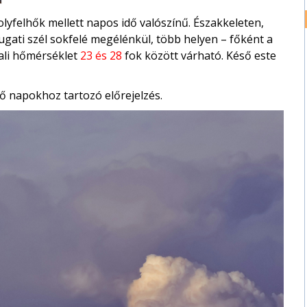
olyfelhők mellett napos idő valószínű. Északkeleten,
yugati szél sokfelé megélénkül, több helyen – főként a
ali hőmérséklet
23 és 28
fok között várható. Késő este
ő napokhoz tartozó előrejelzés.