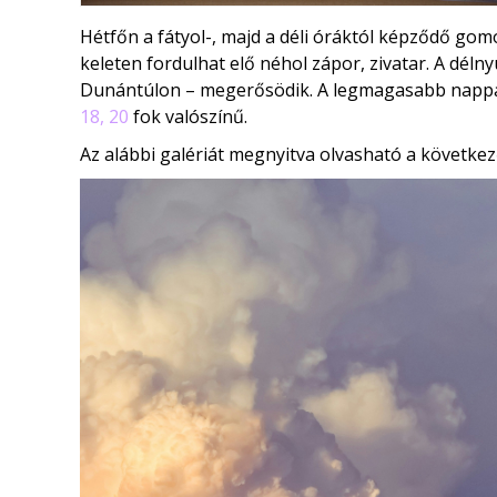
Hétfőn a fátyol-, majd a déli óráktól képződő gom
keleten fordulhat elő néhol zápor, zivatar. A déln
Dunántúlon – megerősödik. A legmagasabb napp
18, 20
fok valószínű.
Az alábbi galériát megnyitva olvasható a következ