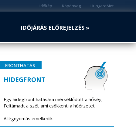
Időkép
Köpönyeg
HungaroMet
IDŐJÁRÁS ELŐREJELZÉS »
FRONTHATÁS
HIDEGFRONT
Egy hidegfront hatására mérséklődött a hőség.
Feltámadt a szél, ami csökkenti a hőérzetet.
A légnyomás emelkedik.