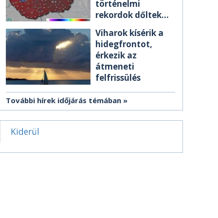
történelmi
rekordok dőltek
meg csütörtökön
Viharok kísérik a
hidegfrontot,
érkezik az
átmeneti
felfrissülés
További hírek időjárás témában
Kiderül