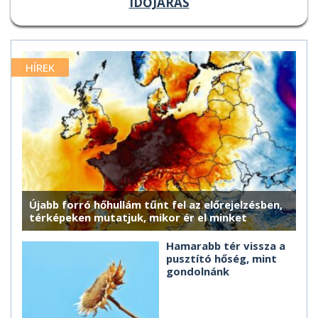
IDŐJÁRÁS
HÍREK
Újabb forró hőhullám tűnt fel az előrejelzésben,
térképeken mutatjuk, mikor ér el minket
Hamarabb tér vissza a
pusztító hőség, mint
gondolnánk