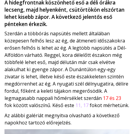
A hidegfrontnak köszönhető eső a déli órákra
lecseng, majd helyenként, csütörtökön elszórtan
lehet kisebb zápor. A következő jelentős eső
pénteken érkezik.
Szerdán a többórás napsütés mellett általában
közepesen felhős lesz az ég, de átmeneti időszakokra
erősen felhős is lehet az ég. A legtöbb napsütés a Dél-
Alföldön várható. Reggel, kora délelőtt északon még
többfelé lehet eső, majd délután már csak elvétve
alakulhat ki gyenge zápor. A Dunántúlon egy-egy
zivatar is lehet, illetve késő este északkeleten szintén
megdörrenhet az ég. A nyugati szél délnyugatira, délire
fordul, főként a keleti tájakon megerősödik. A
legmagasabb nappali hőmérséklet szerdán
17 és 23
fok között valószínű. Késő este
11, 17
fokot mérhetünk.
Az alábbi galériát megnyitva olvasható a következő
napokhoz tartozó előrejelzés.