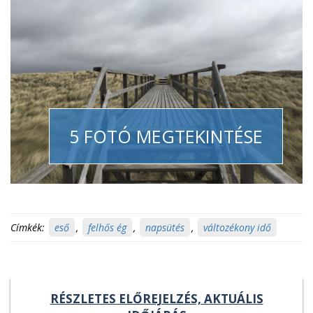
5 FOTÓ MEGTEKINTÉSE
Címkék:
eső
,
felhős ég
,
napsütés
,
változékony idő
RÉSZLETES ELŐREJELZÉS, AKTUÁLIS