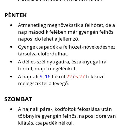
PÉNTEK
Átmenetileg megnövekszik a felhőzet, de a
nap második felében már gyengén felhős,
napos idő lehet a jellemző.
Gyenge csapadék a felhőzet-növekedéshez
társulva előfordulhat.
A délies szél nyugatira, északnyugatira
fordul, majd megélénkül.
A hajnali
9, 16
fokról
22 és 27
fok közé
melegszik fel a levegő.
SZOMBAT
A hajnali pára-, ködfoltok feloszlása után
többnyire gyengén felhős, napos időre van
kilátás, csapadék nélkül.