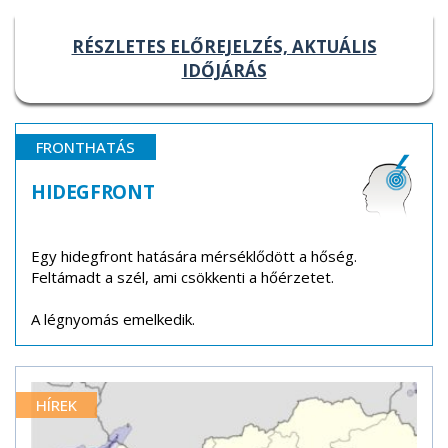
RÉSZLETES ELŐREJELZÉS, AKTUÁLIS
IDŐJÁRÁS
FRONTHATÁS
HIDEGFRONT
Egy hidegfront hatására mérséklődött a hőség.
Feltámadt a szél, ami csökkenti a hőérzetet.
A légnyomás emelkedik.
HÍREK