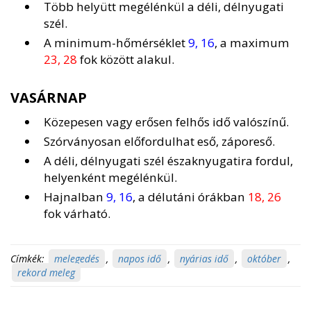
Több helyütt megélénkül a déli, délnyugati
szél.
A minimum-hőmérséklet
9, 16
, a maximum
23, 28
fok között alakul.
VASÁRNAP
Közepesen vagy erősen felhős idő valószínű.
Szórványosan előfordulhat eső, záporeső.
A déli, délnyugati szél északnyugatira fordul,
helyenként megélénkül.
Hajnalban
9, 16
, a délutáni órákban
18, 26
fok várható.
Címkék:
melegedés
,
napos idő
,
nyárias idő
,
október
,
rekord meleg