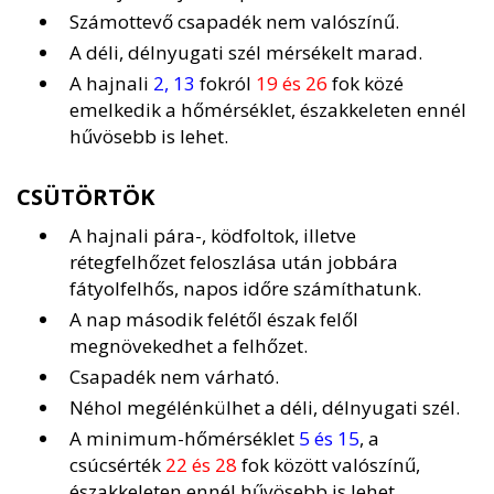
Számottevő csapadék nem valószínű.
A déli, délnyugati szél mérsékelt marad.
A hajnali
2, 13
fokról
19 és 26
fok közé
emelkedik a hőmérséklet, északkeleten ennél
hűvösebb is lehet.
CSÜTÖRTÖK
A hajnali pára-, ködfoltok, illetve
rétegfelhőzet feloszlása után jobbára
fátyolfelhős, napos időre számíthatunk.
A nap második felétől észak felől
megnövekedhet a felhőzet.
Csapadék nem várható.
Néhol megélénkülhet a déli, délnyugati szél.
A minimum-hőmérséklet
5 és 15
, a
csúcsérték
22 és 28
fok között valószínű,
északkeleten ennél hűvösebb is lehet.