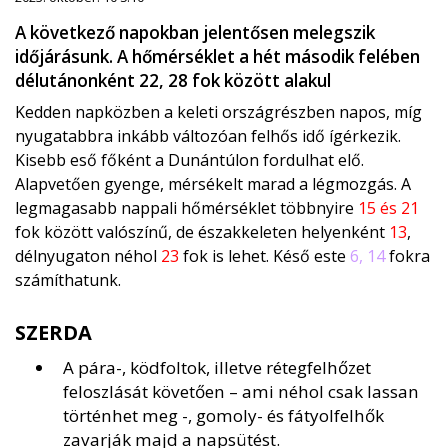
A következő napokban jelentősen melegszik
időjárásunk. A hőmérséklet a hét második felében
délutánonként 22, 28 fok között alakul
Kedden napközben a keleti országrészben napos, míg
nyugatabbra inkább változóan felhős idő ígérkezik.
Kisebb eső főként a Dunántúlon fordulhat elő.
Alapvetően gyenge, mérsékelt marad a légmozgás. A
legmagasabb nappali hőmérséklet többnyire
15 és 21
fok között valószínű, de északkeleten helyenként
13
,
délnyugaton néhol
23
fok is lehet. Késő este
6, 14
fokra
számíthatunk.
SZERDA
A pára-, ködfoltok, illetve rétegfelhőzet
feloszlását követően – ami néhol csak lassan
történhet meg -, gomoly- és fátyolfelhők
zavarják majd a napsütést.