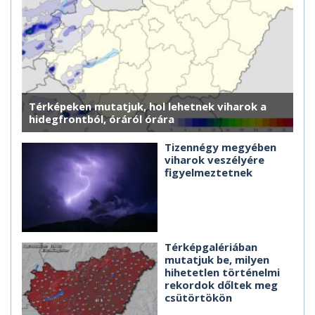
Térképeken mutatjuk, hol lehetnek viharok a
hidegfrontból, óráról órára
Tizennégy megyében
viharok veszélyére
figyelmeztetnek
Térképgalériában
mutatjuk be, milyen
hihetetlen történelmi
rekordok dőltek meg
csütörtökön