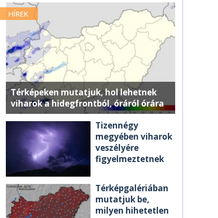
HÍREK
Térképeken mutatjuk, hol lehetnek
viharok a hidegfrontból, óráról órára
Tizennégy
megyében viharok
veszélyére
figyelmeztetnek
Térképgalériában
mutatjuk be,
milyen hihetetlen