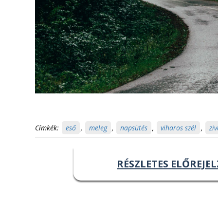
Címkék:
eső
,
meleg
,
napsütés
,
viharos szél
,
zi
RÉSZLETES ELŐREJEL