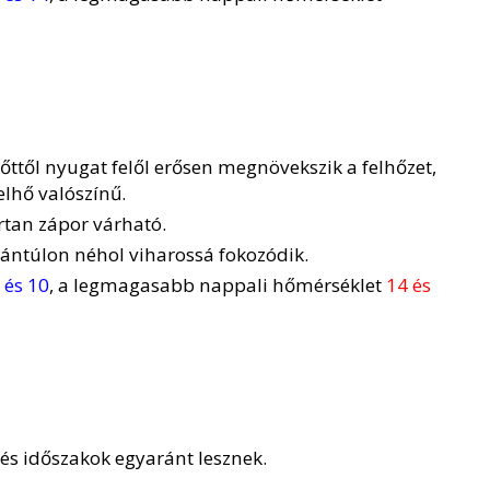
lőttől nyugat felől erősen megnövekszik a felhőzet,
elhő valószínű.
rtan zápor várható.
ántúlon néhol viharossá fokozódik.
 és 10
, a legmagasabb nappali hőmérséklet
14 és
és időszakok egyaránt lesznek.