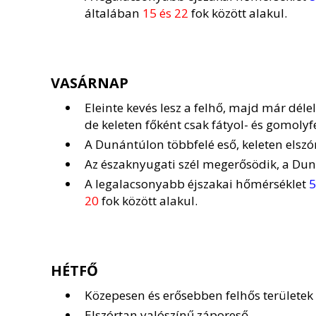
általában
15 és 22
fok között alakul.
VASÁRNAP
Eleinte kevés lesz a felhő, majd már déle
de keleten főként csak fátyol- és gomolyf
A Dunántúlon többfelé eső, keleten elszó
Az északnyugati szél megerősödik, a Dun
A legalacsonyabb éjszakai hőmérséklet
5
20
fok között alakul.
HÉTFŐ
Közepesen és erősebben felhős területek 
Elszórtan valószínű záporeső.