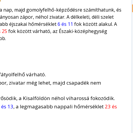
t a nap, majd gomolyfelhő-képződésre számíthatunk, és
yosan zápor, néhol zivatar. A délkeleti, déli szelet
nyabb éjszakai hőmérséklet
6 és 11
fok között alakul. A
s 25
fok között várható, az Északi-középhegység
bb.
fátyolfelhő várható.
por, zivatar még lehet, majd csapadék nem
rősödik, a Kisalföldön néhol viharossá fokozódik.
 és 13
, a legmagasabb nappali hőmérséklet
23 és