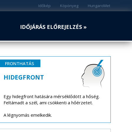
Időkép
Köpönyeg
HungaroMet
IDŐJÁRÁS ELŐREJELZÉS »
FRONTHATÁS
HIDEGFRONT
Egy hidegfront hatására mérséklődött a hőség.
Feltámadt a szél, ami csökkenti a hőérzetet.
A légnyomás emelkedik.