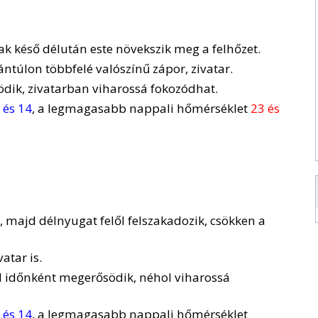
sak késő délután este növekszik meg a felhőzet.
ntúlon többfelé valószínű zápor, zivatar.
ödik, zivatarban viharossá fokozódhat.
 és 14
, a legmagasabb nappali hőmérséklet
23 és
g, majd délnyugat felől felszakadozik, csökken a
atar is.
él időnként megerősödik, néhol viharossá
 és 14
, a legmagasabb nappali hőmérséklet