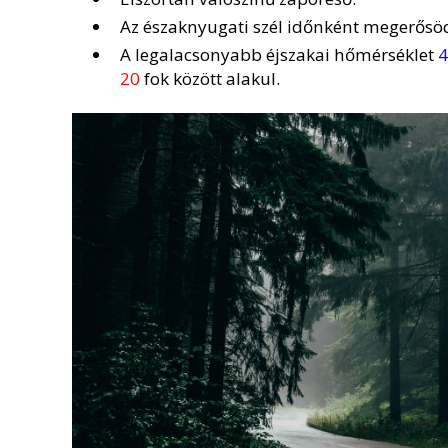
Az északnyugati szél időnként megerősöd
A legalacsonyabb éjszakai hőmérséklet
4
20
fok között alakul.