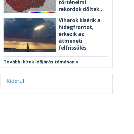
történelmi
rekordok dőltek
meg csütörtökön
Viharok kísérik a
hidegfrontot,
érkezik az
átmeneti
felfrissülés
További hírek időjárás témában
Kiderül