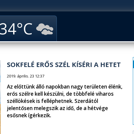
34
SOKFELÉ ERŐS SZÉL KÍSÉRI A HETET
2019. április. 23 12:37
Az előttünk álló napokban nagy területen élénk,
erős szélre kell készülni, de többfelé viharos
széllökések is felléphetnek. Szerdától
jelentősen melegszik az idő, de a hétvége
esősnek ígérkezik.