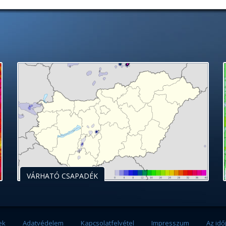
VÁRHATÓ CSAPADÉK
ek
Adatvédelem
Kapcsolatfelvétel
Impresszum
Az idő