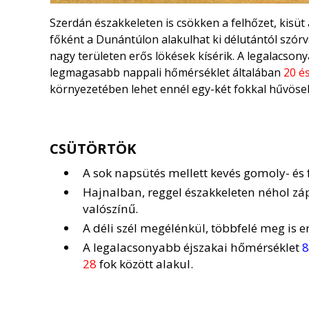
Szerdán északkeleten is csökken a felhőzet, kisü
főként a Dunántúlon alakulhat ki délutántól szórván
nagy területen erős lökések kísérik. A legalacso
legmagasabb nappali hőmérséklet általában
20 é
környezetében lehet ennél egy-két fokkal hűvöse
CSÜTÖRTÖK
A sok napsütés mellett kevés gomoly- és 
Hajnalban, reggel északkeleten néhol zá
valószínű.
A déli szél megélénkül, többfelé meg is e
A legalacsonyabb éjszakai hőmérséklet
8
28
fok között alakul.