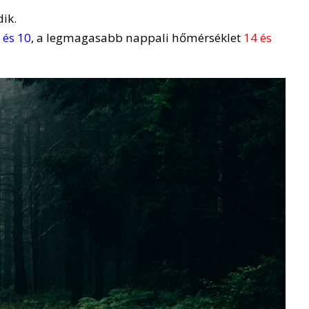
ik.
 és 10
, a legmagasabb nappali hőmérséklet
14 és