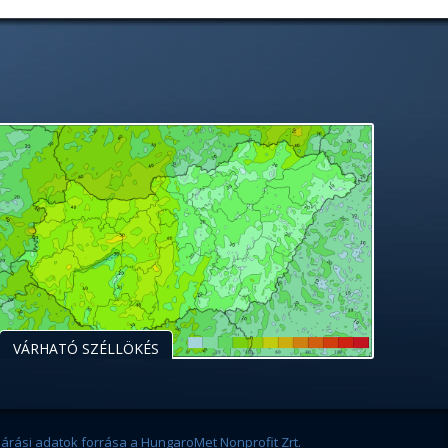
VÁRHATÓ SZÉLLÖKÉS
járási adatok forrása a HungaroMet Nonprofit Zrt.