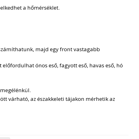
elkedhet a hőmérséklet.
e számíthatunk, majd egy front vastagabb
 előfordulhat ónos eső, fagyott eső, havas eső, hó
é megélénkül.
ött várható, az északkeleti tájakon mérhetik az