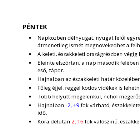
PÉNTEK
Napközben délnyugat, nyugat felől egyr
átmenetileg ismét megnövekedhet a felh
A keleti, északkeleti országrészben végig
Eleinte elszórtan, a nap második felében 
eső, zápor.
Hajnalban az északkeleti határ közelébe
Főleg éjjel, reggel ködös vidékek is lehetn
Több helyütt megélénkül, néhol megerősö
Hajnalban
-2, +9
fok várható, északkelet
idő.
Kora délután
2, 16
fok valószínű, északke