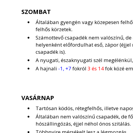
SZOMBAT
Általában gyengén vagy közepesen felhős
felhős körzetek.
Számottevő csapadék nem valószínű, de 
helyenként előfordulhat eső, zápor (éjje
csapadék is).
A nyugati, északnyugati szél megélénkül
A hajnali
-1, +7
fokról
3 és 14
fok közé em
VASÁRNAP
Tartósan ködös, rétegfelhős, illetve nap
Általában nem valószínű csapadék, de fők
hószállingózás, éjjel néhol ónos szitálás.
Többnyire mérsékelt lesz a légmozgás.