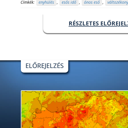
Címkék:
enyhülés
,
esős idő
,
ónos eső
,
változékony
RÉSZLETES ELŐREJEL
ELŐREJELZÉS