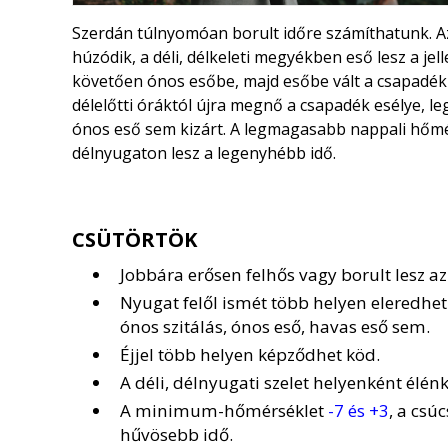
Szerdán túlnyomóan borult időre számíthatunk. Az
húzódik, a déli, délkeleti megyékben eső lesz a j
követően ónos esőbe, majd esőbe vált a csapadék 
délelőtti óráktól újra megnő a csapadék esélye, le
ónos eső sem kizárt. A legmagasabb nappali hőmé
délnyugaton lesz a legenyhébb idő.
CSÜTÖRTÖK
Jobbára erősen felhős vagy borult lesz az
Nyugat felől ismét több helyen eleredhet
ónos szitálás, ónos eső, havas eső sem.
Éjjel több helyen képződhet köd.
A déli, délnyugati szelet helyenként élénk
A minimum-hőmérséklet
-7 és +3
, a csú
hűvösebb idő.