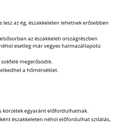
 lesz az ég, északkeleten lehetnek erősebben
elsősorban az északkeleti országrészben
l néhol esetleg már vegyes halmazállapotú
, sokfelé megerősödik.
elkedhet a hőmérséklet.
os körzetek egyaránt előfordulhatnak.
ént északkeleten néhol előfordulhat szitálás,