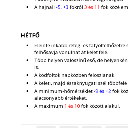
A hajnali
-5, +3
fokról
3 és 11
fok közé em
HÉTFŐ
Eleinte inkább réteg- és fátyolfelhőzetr
felhősávja vonulhat át kelet felé.
Több helyen valószínű eső, de helyenként
is.
A ködfoltok napközben feloszlanak.
A keleti, majd északnyugati szél többfel
A minimum-hőmérséklet
-9 és +2
fok köz
alacsonyabb értékeket.
A maximum
1 és 10
fok között alakul.