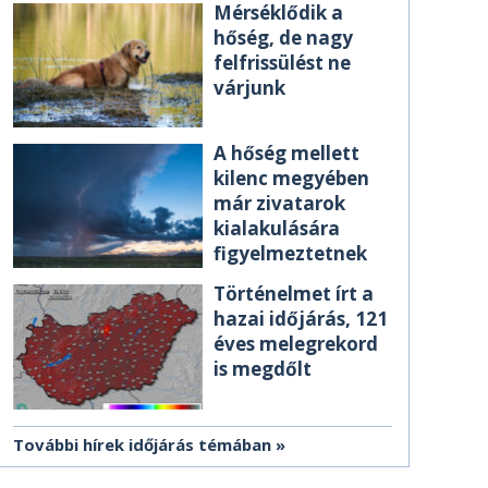
Mérséklődik a
hőség, de nagy
felfrissülést ne
várjunk
A hőség mellett
kilenc megyében
már zivatarok
kialakulására
figyelmeztetnek
Történelmet írt a
hazai időjárás, 121
éves melegrekord
is megdőlt
További hírek időjárás témában