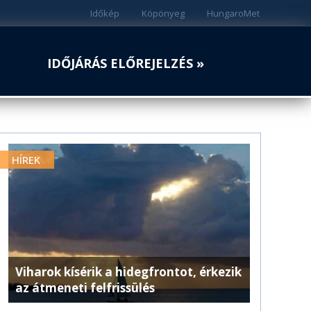
Időkép
Köpönyeg
HungaroMet
IDŐJÁRÁS ELŐREJELZÉS »
HÍREK
Viharok kísérik a hidegfrontot, érkezik
az átmeneti felfrissülés