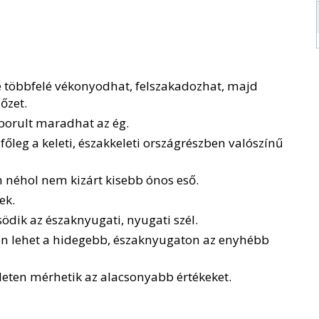
e többfelé vékonyodhat, felszakadozhat, majd
őzet.
 borult maradhat az ég.
főleg a keleti, északkeleti országrészben valószínű
n néhol nem kizárt kisebb ónos eső.
ek.
dik az északnyugati, nyugati szél.
en lehet a hidegebb, északnyugaton az enyhébb
leten mérhetik az alacsonyabb értékeket.