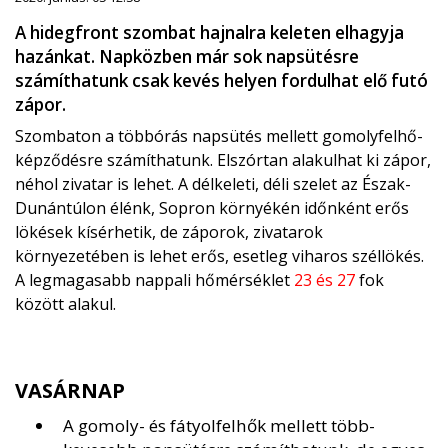
A hidegfront szombat hajnalra keleten elhagyja
hazánkat. Napközben már sok napsütésre
számíthatunk csak kevés helyen fordulhat elő futó
zápor.
Szombaton a többórás napsütés mellett gomolyfelhő-
képződésre számíthatunk. Elszórtan alakulhat ki zápor,
néhol zivatar is lehet. A délkeleti, déli szelet az Észak-
Dunántúlon élénk, Sopron környékén időnként erős
lökések kísérhetik, de záporok, zivatarok
környezetében is lehet erős, esetleg viharos széllökés.
A legmagasabb nappali hőmérséklet
23 és 27
fok
között alakul.
VASÁRNAP
A gomoly- és fátyolfelhők mellett több-