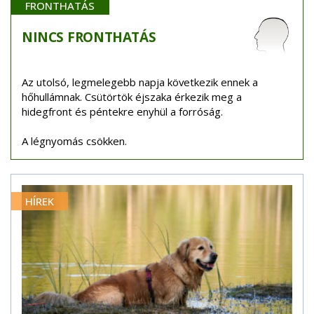
FRONTHATÁS
NINCS
FRONTHATÁS
Az utolsó, legmelegebb napja következik ennek a
hőhullámnak. Csütörtök éjszaka érkezik meg a
hidegfront és péntekre enyhül a forróság.
A légnyomás csökken.
HÍREK