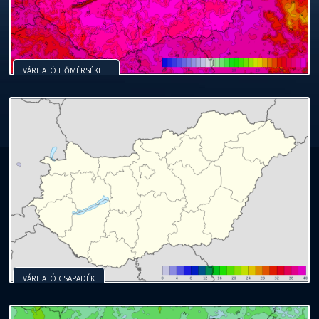
VÁRHATÓ HŐMÉRSÉKLET
VÁRHATÓ CSAPADÉK