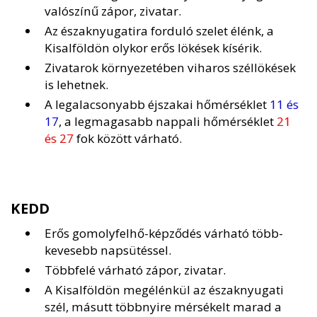
valószínű zápor, zivatar.
Az északnyugatira forduló szelet élénk, a
Kisalföldön olykor erős lökések kísérik.
Zivatarok környezetében viharos széllökések
is lehetnek.
A legalacsonyabb éjszakai hőmérséklet
11 és
17
, a legmagasabb nappali hőmérséklet
21
és 27
fok között várható.
KEDD
Erős gomolyfelhő-képződés várható több-
kevesebb napsütéssel.
Többfelé várható zápor, zivatar.
A Kisalföldön megélénkül az északnyugati
szél, másutt többnyire mérsékelt marad a