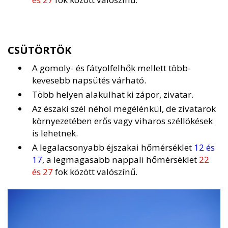
CSÜTÖRTÖK
A gomoly- és fátyolfelhők mellett több-
kevesebb napsütés várható.
Több helyen alakulhat ki zápor, zivatar.
Az északi szél néhol megélénkül, de zivatarok
környezetében erős vagy viharos széllökések
is lehetnek.
A legalacsonyabb éjszakai hőmérséklet
12 és
17
, a legmagasabb nappali hőmérséklet
22
és 27
fok között valószínű.