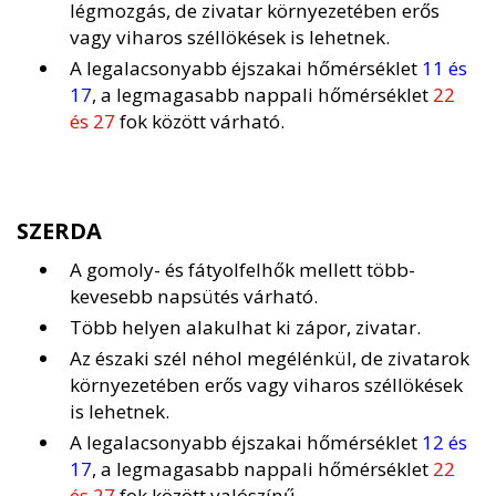
légmozgás, de zivatar környezetében erős
vagy viharos széllökések is lehetnek.
A legalacsonyabb éjszakai hőmérséklet
11 és
17
, a legmagasabb nappali hőmérséklet
22
és 27
fok között várható.
SZERDA
A gomoly- és fátyolfelhők mellett több-
kevesebb napsütés várható.
Több helyen alakulhat ki zápor, zivatar.
Az északi szél néhol megélénkül, de zivatarok
környezetében erős vagy viharos széllökések
is lehetnek.
A legalacsonyabb éjszakai hőmérséklet
12 és
17
, a legmagasabb nappali hőmérséklet
22
és 27
fok között valószínű.