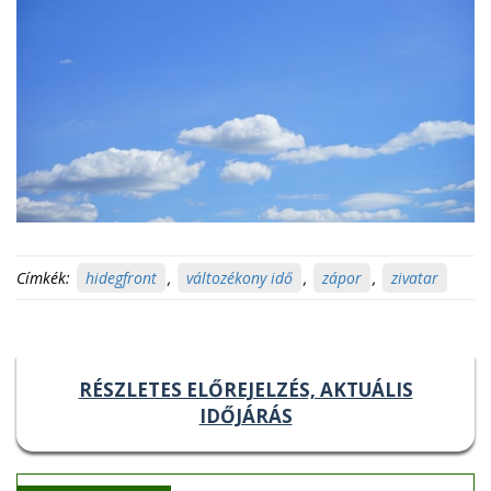
Címkék:
hidegfront
,
változékony idő
,
zápor
,
zivatar
RÉSZLETES ELŐREJELZÉS, AKTUÁLIS
IDŐJÁRÁS