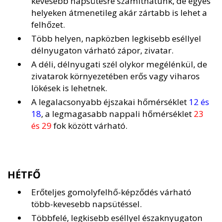
kevesebb napsütésre számíthatunk, de egyes
helyeken átmenetileg akár zártabb is lehet a
felhőzet.
Több helyen, napközben legkisebb eséllyel
délnyugaton várható zápor, zivatar.
A déli, délnyugati szél olykor megélénkül, de
zivatarok környezetében erős vagy viharos
lökések is lehetnek.
A legalacsonyabb éjszakai hőmérséklet
12 és
18
, a legmagasabb nappali hőmérséklet
23
és 29
fok között várható.
HÉTFŐ
Erőteljes gomolyfelhő-képződés várható
több-kevesebb napsütéssel.
Többfelé, legkisebb eséllyel északnyugaton