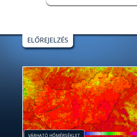
ELŐREJELZÉS
VÁRHATÓ HŐMÉRSÉKLET