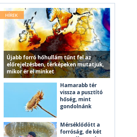
HÍREK
Újabb forró hőhullám tűnt fel az
előrejelzésben, térképeken mutatjuk,
mikor ér el minket
Hamarabb tér
vissza a pusztító
hőség, mint
gondolnánk
Mérséklődött a
forróság, de két