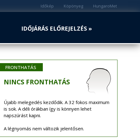
Időkép
Köpönyeg
HungaroMet
IDŐJÁRÁS ELŐREJELZÉS »
FRONTHATÁS
NINCS
FRONTHATÁS
Újabb melegedés kezdődik. A 32 fokos maximum
is sok. A déli órákban így is könnyen lehet
napszúrást kapni.
A légnyomás nem változik jelentősen.