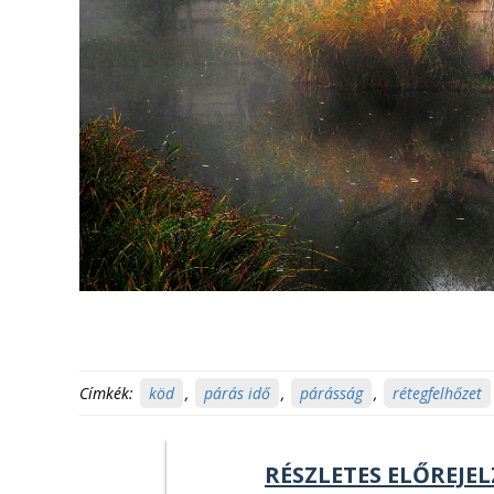
Címkék:
köd
,
párás idő
,
párásság
,
rétegfelhőzet
RÉSZLETES ELŐREJEL