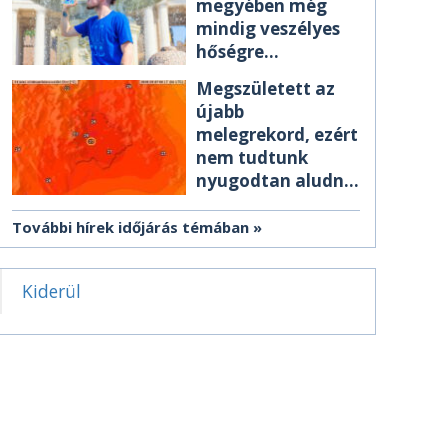
megyében még
mindig veszélyes
hőségre
figyelmeztetnek
Megszületett az
újabb
melegrekord, ezért
nem tudtunk
nyugodtan aludni
éjszaka
További hírek időjárás témában
Kiderül