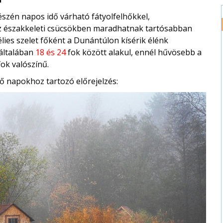
észén napos idő várható fátyolfelhőkkel,
z északkeleti csücsökben maradhatnak tartósabban
lies szelet főként a Dunántúlon kísérik élénk
általában
18 és 24
fok között alakul, ennél hűvösebb a
ok valószínű.
ő napokhoz tartozó előrejelzés: