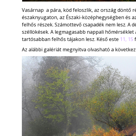
Vasárnap a pára, köd feloszlik, az ország döntő r
északnyugaton, az Északi-középhegységben és a
felhős részek. Számottevő csapadék nem lesz. A dé
széllökések. A legmagasabb nappali hőmérséklet 
tartósabban felhős tájakon lesz. Késő este
11, 15
f
Az alábbi galériát megnyitva olvasható a következ