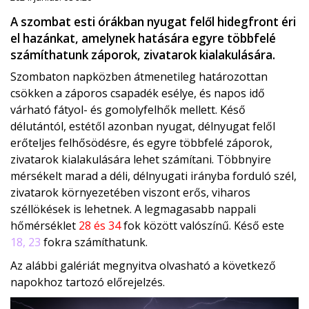
A szombat esti órákban nyugat felől hidegfront éri
el hazánkat, amelynek hatására egyre többfelé
számíthatunk záporok, zivatarok kialakulására.
Szombaton napközben átmenetileg határozottan
csökken a záporos csapadék esélye, és napos idő
várható fátyol- és gomolyfelhők mellett. Késő
délutántól, estétől azonban nyugat, délnyugat felől
erőteljes felhősödésre, és egyre többfelé záporok,
zivatarok kialakulására lehet számítani. Többnyire
mérsékelt marad a déli, délnyugati irányba forduló szél,
zivatarok környezetében viszont erős, viharos
széllökések is lehetnek. A legmagasabb nappali
hőmérséklet
28 és 34
fok között valószínű. Késő este
18, 23
fokra számíthatunk.
Az alábbi galériát megnyitva olvasható a következő
napokhoz tartozó előrejelzés.