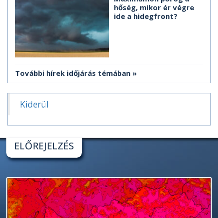
hőség, mikor ér végre
ide a hidegfront?
További hírek időjárás témában
Kiderül
ELŐREJELZÉS