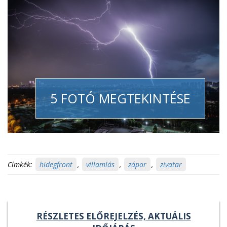
5 FOTÓ MEGTEKINTÉSE
Címkék:
hidegfront
,
villamlás
,
zápor
,
zivatar
RÉSZLETES ELŐREJELZÉS, AKTUÁLIS