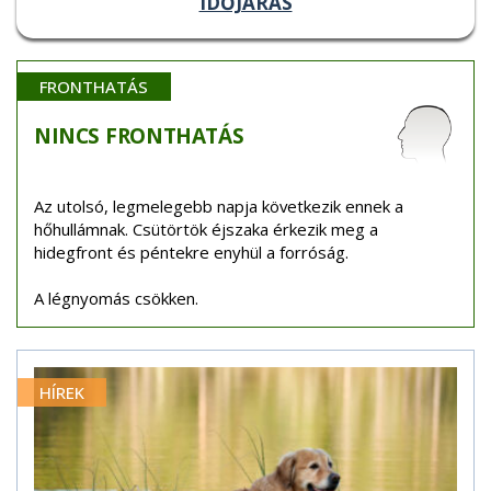
IDŐJÁRÁS
FRONTHATÁS
NINCS
FRONTHATÁS
Az utolsó, legmelegebb napja következik ennek a
hőhullámnak. Csütörtök éjszaka érkezik meg a
hidegfront és péntekre enyhül a forróság.
A légnyomás csökken.
HÍREK