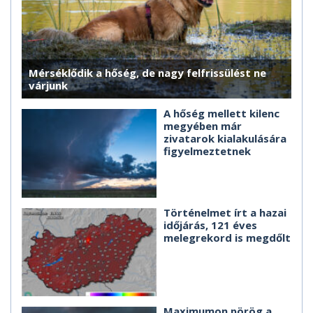
Mérséklődik a hőség, de nagy felfrissülést ne
várjunk
A hőség mellett kilenc
megyében már
zivatarok kialakulására
figyelmeztetnek
Történelmet írt a hazai
időjárás, 121 éves
melegrekord is megdőlt
Maximumon pörög a