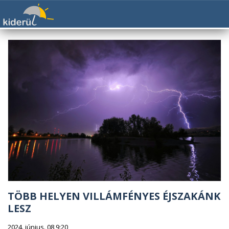
TÖBB HELYEN VILLÁMFÉNYES ÉJSZAKÁNK
LESZ
2024. június. 08 9:20