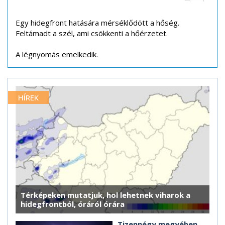
Egy hidegfront hatására mérséklődött a hőség.
Feltámadt a szél, ami csökkenti a hőérzetet.
A légnyomás emelkedik.
HÍREK
Térképeken mutatjuk, hol lehetnek viharok a
hidegfrontból, óráról órára
Tizennégy megyében