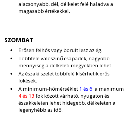
alacsonyabb, dél, délkelet felé haladva a
magasabb értékekkel.
SZOMBAT
Erősen felhős vagy borult lesz az ég.
Többfelé valószínű csapadék, nagyobb
mennyiség a délkeleti megyékben lehet.
Az északi szelet többfelé kísérhetik erős
lökések.
A minimum-hőmérséklet
1 és 6
, a maximum
4 és 13
fok között várható, nyugaton és
északkeleten lehet hidegebb, délkeleten a
legenyhébb az idő.