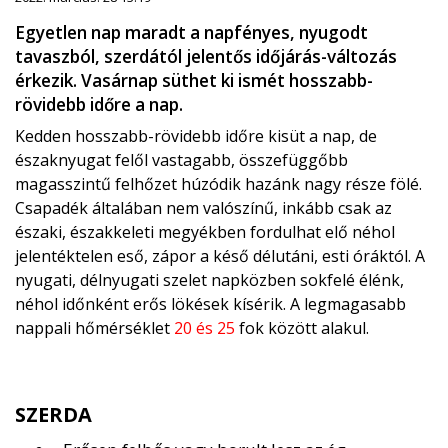
Egyetlen nap maradt a napfényes, nyugodt
tavaszból, szerdától jelentős időjárás-változás
érkezik. Vasárnap süthet ki ismét hosszabb-
rövidebb időre a nap.
Kedden hosszabb-rövidebb időre kisüt a nap, de
északnyugat felől vastagabb, összefüggőbb
magasszintű felhőzet húzódik hazánk nagy része fölé.
Csapadék általában nem valószínű, inkább csak az
északi, északkeleti megyékben fordulhat elő néhol
jelentéktelen eső, zápor a késő délutáni, esti óráktól. A
nyugati, délnyugati szelet napközben sokfelé élénk,
néhol időnként erős lökések kísérik. A legmagasabb
nappali hőmérséklet
20 és 25
fok között alakul.
SZERDA