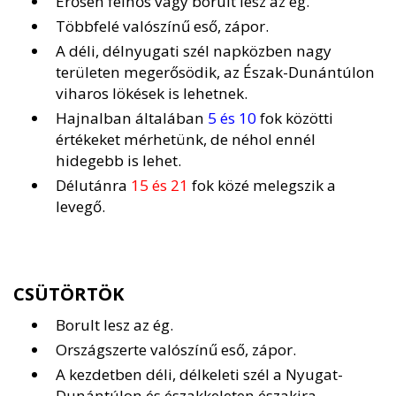
Erősen felhős vagy borult lesz az ég.
Többfelé valószínű eső, zápor.
A déli, délnyugati szél napközben nagy
területen megerősödik, az Észak-Dunántúlon
viharos lökések is lehetnek.
Hajnalban általában
5 és 10
fok közötti
értékeket mérhetünk, de néhol ennél
hidegebb is lehet.
Délutánra
15 és 21
fok közé melegszik a
levegő.
CSÜTÖRTÖK
Borult lesz az ég.
Országszerte valószínű eső, zápor.
A kezdetben déli, délkeleti szél a Nyugat-
Dunántúlon és északkeleten északira