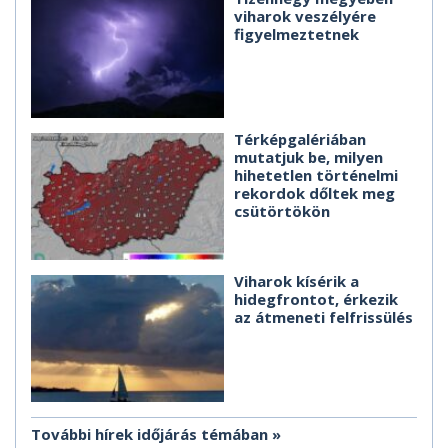
viharok veszélyére
figyelmeztetnek
Térképgalériában
mutatjuk be, milyen
hihetetlen történelmi
rekordok dőltek meg
csütörtökön
Viharok kísérik a
hidegfrontot, érkezik
az átmeneti felfrissülés
További hírek időjárás témában