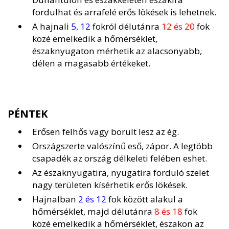
fordulhat és arrafelé erős lökések is lehetnek.
A hajnali
5, 12
fokról délutánra
12 és 20
fok
közé emelkedik a hőmérséklet,
északnyugaton mérhetik az alacsonyabb,
délen a magasabb értékeket.
PÉNTEK
Erősen felhős vagy borult lesz az ég.
Országszerte valószínű eső, zápor. A legtöbb
csapadék az ország délkeleti felében eshet.
Az északnyugatira, nyugatira forduló szelet
nagy területen kísérhetik erős lökések.
Hajnalban
2 és 12
fok között alakul a
hőmérséklet, majd délutánra
8 és 18
fok
közé emelkedik a hőmérséklet, északon az