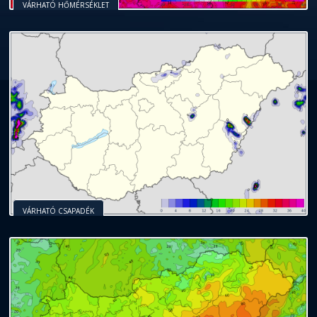
VÁRHATÓ HŐMÉRSÉKLET
VÁRHATÓ CSAPADÉK