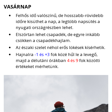
VASÁRNAP
Felhős idő valószínű, de hosszabb-rövidebb
időre kisüthet a nap, a legtöbb napsütés a
nyugati országrészben lehet.
Elszórtan lehet csapadék, de egyre inkább
csökken a csapadékhajlam.
Az északi szelet néhol erős lökések kísérhetik.
Hajnalra
-1 és +3
fok közé hűl le a levegő,
majd a délutáni órákban
4 és 9
fok közötti
értékeket mérhetünk.