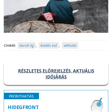
Címkék:
borult ég
,
kiadós eső
,
változás
RÉSZLETES ELŐREJELZÉS, AKTUÁLIS
IDŐJÁRÁS
FRONTHATÁS
HIDEGFRONT