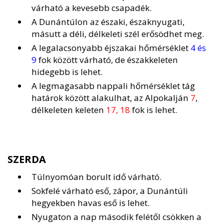
várható a kevesebb csapadék.
A Dunántúlon az északi, északnyugati,
másutt a déli, délkeleti szél erősödhet meg.
A legalacsonyabb éjszakai hőmérséklet
4 és
9
fok között várható, de északkeleten
hidegebb is lehet.
A legmagasabb nappali hőmérséklet tág
határok között alakulhat, az Alpokalján
7
,
délkeleten keleten
17, 18
fok is lehet.
SZERDA
Túlnyomóan borult idő várható.
Sokfelé várható eső, zápor, a Dunántúli
hegyekben havas eső is lehet.
Nyugaton a nap második felétől csökken a