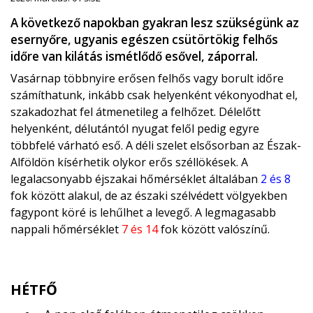
A következő napokban gyakran lesz szükségünk az
esernyőre, ugyanis egészen csütörtökig felhős
időre van kilátás ismétlődő esővel, záporral.
Vasárnap többnyire erősen felhős vagy borult időre
számíthatunk, inkább csak helyenként vékonyodhat el,
szakadozhat fel átmenetileg a felhőzet. Délelőtt
helyenként, délutántól nyugat felől pedig egyre
többfelé várható eső. A déli szelet elsősorban az Észak-
Alföldön kísérhetik olykor erős széllökések. A
legalacsonyabb éjszakai hőmérséklet általában
2 és 8
fok között alakul, de az északi szélvédett völgyekben
fagypont köré is lehűlhet a levegő. A legmagasabb
nappali hőmérséklet
7 és 14
fok között valószínű.
HÉTFŐ