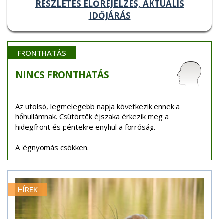
RÉSZLETES ELŐREJELZÉS, AKTUÁLIS
IDŐJÁRÁS
FRONTHATÁS
NINCS
FRONTHATÁS
Az utolsó, legmelegebb napja következik ennek a
hőhullámnak. Csütörtök éjszaka érkezik meg a
hidegfront és péntekre enyhül a forróság.
A légnyomás csökken.
HÍREK