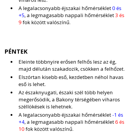
A legalacsonyabb éjszakai hőmérséklet
0 és
+5
, a legmagasabb nappali hőmérséklet
3 és
9
fok között valószínű.
PÉNTEK
Eleinte többnyire erősen felhős lesz az ég,
majd délután szakadozik, csökken a felhőzet.
Elszórtan kisebb eső, kezdetben néhol havas
eső is lehet.
Az északnyugati, északi szél több helyen
megerősödik, a Bakony térségében viharos
széllökések is lehetnek.
A legalacsonyabb éjszakai hőmérséklet
-1 és
+4
, a legmagasabb nappali hőmérséklet
6 és
10
fok között valószínű.