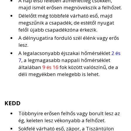
A nap első felében átmenetileg csökken,
majd ismét erősen megnövekszik a felhőzet.
Délelőtt még többfelé várható eső, majd
megszűnik a csapadék, de estétől nyugat
felől újabb csapadékzóna érkezik.
A délnyugatira forduló szél élénk vagy erős
lesz.
A legalacsonyabb éjszakai hőmérséklet
2 és
7
, a legmagasabb nappali hőmérséklet
általában
9 és 16
fok között valószínű, de a
déli megyékben melegebb is lehet.
KEDD
Többnyire erősen felhős vagy borult lesz az
ég, keleten lesz vékonyabb a felhőzet.
Sokfelé várható eső, zápor, a Tiszántúlon