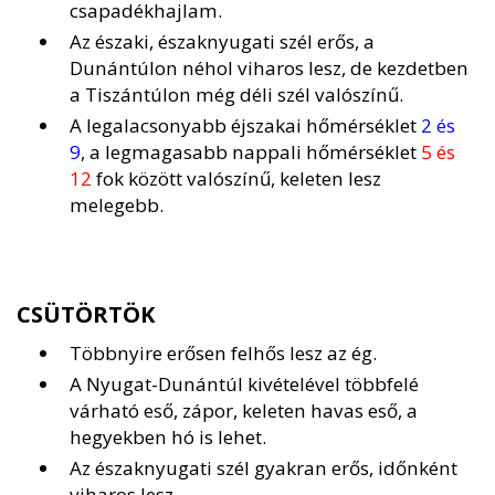
csapadékhajlam.
Az északi, északnyugati szél erős, a
Dunántúlon néhol viharos lesz, de kezdetben
a Tiszántúlon még déli szél valószínű.
A legalacsonyabb éjszakai hőmérséklet
2 és
9
, a legmagasabb nappali hőmérséklet
5 és
12
fok között valószínű, keleten lesz
melegebb.
CSÜTÖRTÖK
Többnyire erősen felhős lesz az ég.
A Nyugat-Dunántúl kivételével többfelé
várható eső, zápor, keleten havas eső, a
hegyekben hó is lehet.
Az északnyugati szél gyakran erős, időnként
viharos lesz.