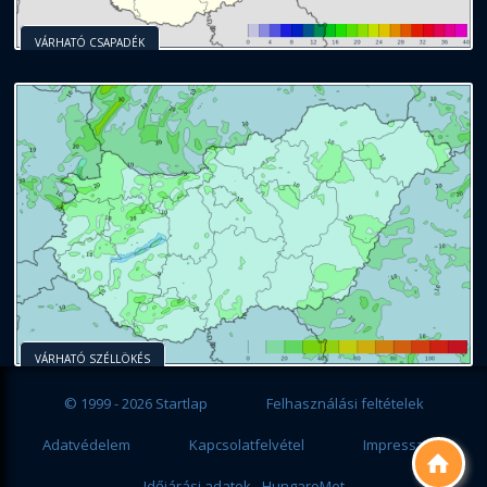
VÁRHATÓ CSAPADÉK
VÁRHATÓ SZÉLLÖKÉS
© 1999 - 2026 Startlap
Felhasználási feltételek
Adatvédelem
Kapcsolatfelvétel
Impresszum

Időjárási adatok - HungaroMet