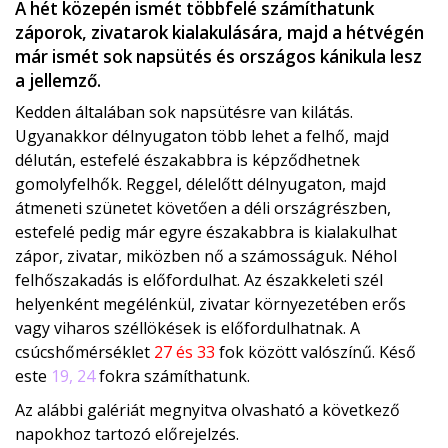
A hét közepén ismét többfelé számíthatunk
záporok, zivatarok kialakulására, majd a hétvégén
már ismét sok napsütés és országos kánikula lesz
a jellemző.
Kedden általában sok napsütésre van kilátás.
Ugyanakkor délnyugaton több lehet a felhő, majd
délután, estefelé északabbra is képződhetnek
gomolyfelhők. Reggel, délelőtt délnyugaton, majd
átmeneti szünetet követően a déli országrészben,
estefelé pedig már egyre északabbra is kialakulhat
zápor, zivatar, miközben nő a számosságuk. Néhol
felhőszakadás is előfordulhat. Az északkeleti szél
helyenként megélénkül, zivatar környezetében erős
vagy viharos széllökések is előfordulhatnak. A
csúcshőmérséklet
27 és 33
fok között valószínű. Késő
este
19, 24
fokra számíthatunk.
Az alábbi galériát megnyitva olvasható a következő
napokhoz tartozó előrejelzés.