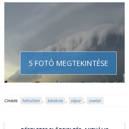
5 FOTÓ MEGTEKINTÉSE
Címkék:
hőhullám
,
kánikula
,
zápor
,
zivatar