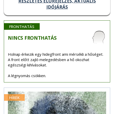
RÉSZLETES ELŐREJELZÉS, AKTUÁLIS
IDŐJÁRÁS
FRONTHATÁS
NINCS
FRONTHATÁS
Holnap érkezik egy hidegfront ami mérsékli a hőséget.
A front előtt zajló melegedésben a hő okozhat
egészségi kihívásokat.
A légnyomás csökken.
HÍREK