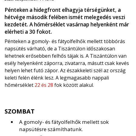
Pénteken a hidegfront elhagyja térségünket, a
hétvége második felében ismét melegedés veszi
kezdetét. A hőmérséklet vasárnap helyenként már
elérheti a 30 fokot.
Pénteken a gomoly- és fátyolfelhők mellett többórás
napsütés várható, de a Tiszántúlon időszakosan
lehetnek erősebben felhős tájak is. A Tiszántúlon van
esély helyenként záporra, zivatarra, másutt csak kevés
helyen lehet futó zápor. Az északkeleti szél az ország
keleti felén élénk lesz. A legmagasabb nappali
hőmérséklet
22 és 28
fok között alakul.
SZOMBAT
A gomoly- és fátyolfelhők mellett sok
napsütésre számíthatunk.