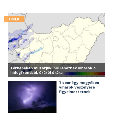
HÍREK
Térképeken mutatjuk, hol lehetnek viharok a
hidegfrontból, óráról órára
Tizennégy megyében
viharok veszélyére
figyelmeztetnek