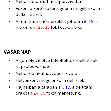
Néhol előfordulhat zápor, zivatar.
Főként a Fertő-tó térségében megélénkül a
délkeleti szél.
A minimum-hőmérséklet jobbára
8, 15
, a
maximum
23, 28
fok között alakul.
VASÁRNAP
A gomoly-, illetve fátyolfelhők mellett sok
napsütés várható.
Néhol kialakulhat zápor, zivatar.
Helyenként megélénkül a déli szél.
Hajnalban általában
11, 17
, a délutáni
órákban
24, 30
fokot mérhetünk.