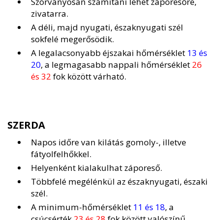
Szórványosan számítani lehet záporesőre,
zivatarra.
A déli, majd nyugati, északnyugati szél
sokfelé megerősödik.
A legalacsonyabb éjszakai hőmérséklet
13 és
20
, a legmagasabb nappali hőmérséklet
26
és 32
fok között várható.
SZERDA
Napos időre van kilátás gomoly-, illetve
fátyolfelhőkkel.
Helyenként kialakulhat záporeső.
Többfelé megélénkül az északnyugati, északi
szél.
A minimum-hőmérséklet
11 és 18
, a
csúcsérték
23 és 28
fok között valószínű.