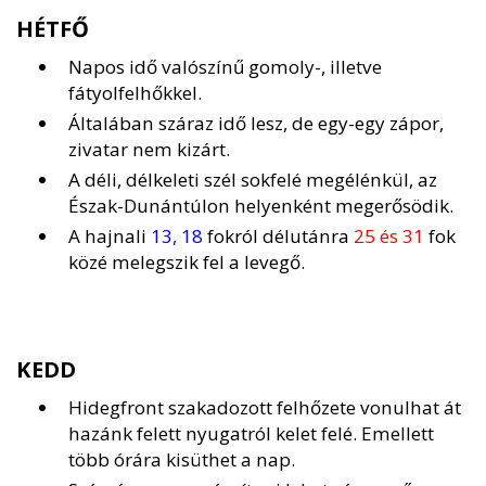
HÉTFŐ
Napos idő valószínű gomoly-, illetve
fátyolfelhőkkel.
Általában száraz idő lesz, de egy-egy zápor,
zivatar nem kizárt.
A déli, délkeleti szél sokfelé megélénkül, az
Észak-Dunántúlon helyenként megerősödik.
A hajnali
13, 18
fokról délutánra
25 és 31
fok
közé melegszik fel a levegő.
KEDD
Hidegfront szakadozott felhőzete vonulhat át
hazánk felett nyugatról kelet felé. Emellett
több órára kisüthet a nap.