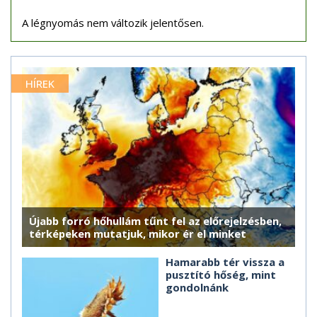
A légnyomás nem változik jelentősen.
HÍREK
Újabb forró hőhullám tűnt fel az előrejelzésben,
térképeken mutatjuk, mikor ér el minket
Hamarabb tér vissza a
pusztító hőség, mint
gondolnánk