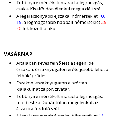
Többnyire mérsékelt marad a légmozgás,
csak a Kisalföldön élénkül meg a déli szél.
A legalacsonyabb éjszakai hőmérséklet
10,
15
, a legmagasabb nappali hőmérséklet
25,
30
fok között alakul.
VASÁRNAP
Általában kevés felhő lesz az égen, de
északon, északnyugaton erőteljesebb lehet a
felhőképződés.
Északon, északnyugaton elszórtan
kialakulhat zápor, zivatar.
Többnyire mérsékelt marad a légmozgás,
majd este a Dunántúlon megélénkül az
északira forduló szél.
A legalacsonyabb éjszakai hőmérséklet
11,