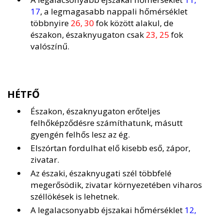
17
, a legmagasabb nappali hőmérséklet
többnyire
26, 30
fok között alakul, de
északon, északnyugaton csak
23, 25
fok
valószínű.
HÉTFŐ
Északon, északnyugaton erőteljes
felhőképződésre számíthatunk, másutt
gyengén felhős lesz az ég.
Elszórtan fordulhat elő kisebb eső, zápor,
zivatar.
Az északi, északnyugati szél többfelé
megerősödik, zivatar környezetében viharos
széllökések is lehetnek.
A legalacsonyabb éjszakai hőmérséklet
12,