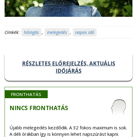
Címkék:
hőingás
,
melegedés
,
napos idő
RÉSZLETES ELŐREJELZÉS, AKTUÁLIS
IDŐJÁRÁS
FRONTHATÁS
NINCS
FRONTHATÁS
Újabb melegedés kezdődik. A 32 fokos maximum is sok.
A déli órákban így is könnyen lehet napszúrást kapni.