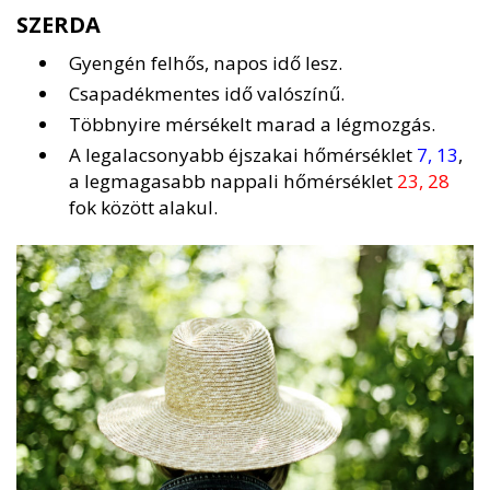
SZERDA
Gyengén felhős, napos idő lesz.
Csapadékmentes idő valószínű.
Többnyire mérsékelt marad a légmozgás.
A legalacsonyabb éjszakai hőmérséklet
7, 13
,
a legmagasabb nappali hőmérséklet
23, 28
fok között alakul.