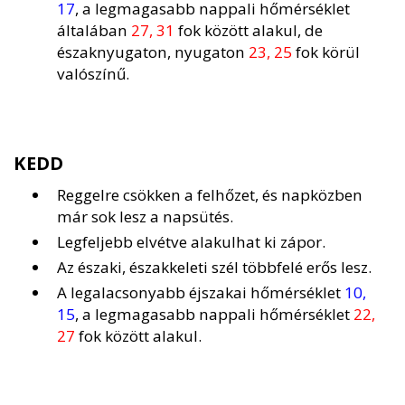
17
, a legmagasabb nappali hőmérséklet
általában
27, 31
fok között alakul, de
északnyugaton, nyugaton
23, 25
fok körül
valószínű.
KEDD
Reggelre csökken a felhőzet, és napközben
már sok lesz a napsütés.
Legfeljebb elvétve alakulhat ki zápor.
Az északi, északkeleti szél többfelé erős lesz.
A legalacsonyabb éjszakai hőmérséklet
10,
15
, a legmagasabb nappali hőmérséklet
22,
27
fok között alakul.