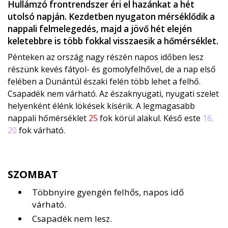
Hullámzó frontrendszer éri el hazánkat a hét
utolsó napján. Kezdetben nyugaton mérséklődik a
nappali felmelegedés, majd a jövő hét elején
keletebbre is több fokkal visszaesik a hőmérséklet.
Pénteken az ország nagy részén napos időben lesz
részünk kevés fátyol- és gomolyfelhővel, de a nap első
felében a Dunántúl északi felén több lehet a felhő.
Csapadék nem várható. Az északnyugati, nyugati szelet
helyenként élénk lökések kísérik. A legmagasabb
nappali hőmérséklet
25
fok körül alakul. Késő este
16,
20
fok várható.
SZOMBAT
Többnyire gyengén felhős, napos idő
várható.
Csapadék nem lesz.