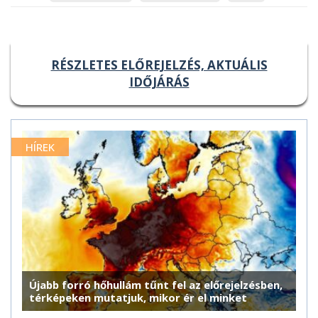
RÉSZLETES ELŐREJELZÉS, AKTUÁLIS
IDŐJÁRÁS
HÍREK
Újabb forró hőhullám tűnt fel az előrejelzésben,
térképeken mutatjuk, mikor ér el minket