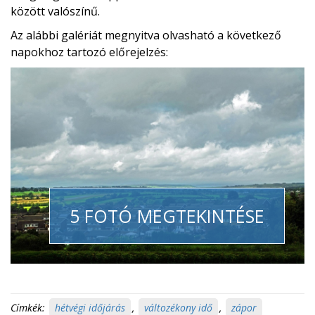
között valószínű.
Az alábbi galériát megnyitva olvasható a következő
napokhoz tartozó előrejelzés:
5 FOTÓ MEGTEKINTÉSE
Címkék:
hétvégi időjárás
,
változékony idő
,
zápor