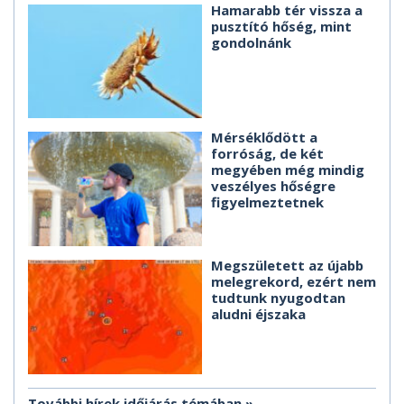
Hamarabb tér vissza a
pusztító hőség, mint
gondolnánk
Mérséklődött a
forróság, de két
megyében még mindig
veszélyes hőségre
figyelmeztetnek
Megszületett az újabb
melegrekord, ezért nem
tudtunk nyugodtan
aludni éjszaka
További hírek időjárás témában