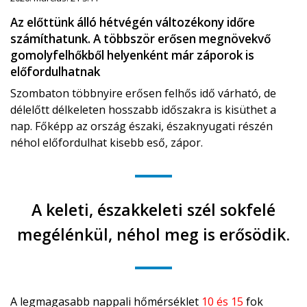
Az előttünk álló hétvégén változékony időre
számíthatunk. A többször erősen megnövekvő
gomolyfelhőkből helyenként már záporok is
előfordulhatnak
Szombaton többnyire erősen felhős idő várható, de
délelőtt délkeleten hosszabb időszakra is kisüthet a
nap. Főképp az ország északi, északnyugati részén
néhol előfordulhat kisebb eső, zápor.
A keleti, északkeleti szél sokfelé
megélénkül, néhol meg is erősödik.
A legmagasabb nappali hőmérséklet
10 és 15
fok