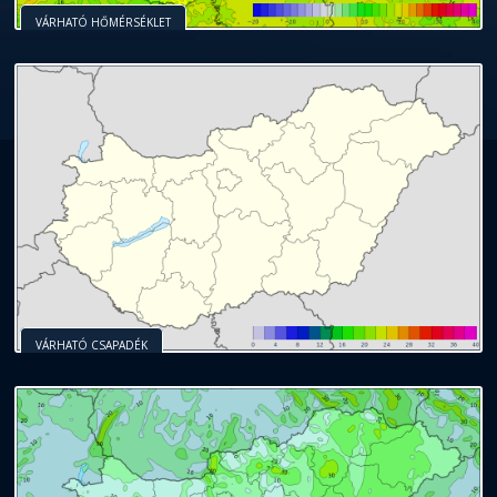
VÁRHATÓ HŐMÉRSÉKLET
VÁRHATÓ CSAPADÉK