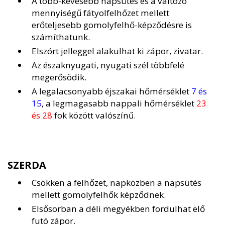
A több-kevesebb napsütés és a változó
mennyiségű fátyolfelhőzet mellett
erőteljesebb gomolyfelhő-képződésre is
számíthatunk.
Elszórt jelleggel alakulhat ki zápor, zivatar.
Az északnyugati, nyugati szél többfelé
megerősödik.
A legalacsonyabb éjszakai hőmérséklet
7 és
15
, a legmagasabb nappali hőmérséklet
23
és 28
fok között valószínű.
SZERDA
Csökken a felhőzet, napközben a napsütés
mellett gomolyfelhők képződnek.
Elsősorban a déli megyékben fordulhat elő
futó zápor.