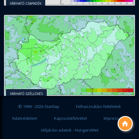
VÁRHATÓ CSAPADÉK
VÁRHATÓ SZÉLLÖKÉS
© 1999 - 2026 Startlap
Felhasználási feltételek
Adatvédelem
Kapcsolatfelvétel
Impresszum

Időjárási adatok - HungaroMet