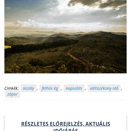
Címkék:
aszály
,
felhős ég
,
napsütés
,
változékony idő
,
zápor
RÉSZLETES ELŐREJELZÉS, AKTUÁLIS
IDŐJÁRÁS