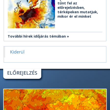
tűnt fel az
előrejelzésben,
térképeken mutatjuk,
mikor ér el minket
További hírek időjárás témában
Kiderül
ELŐREJELZÉS