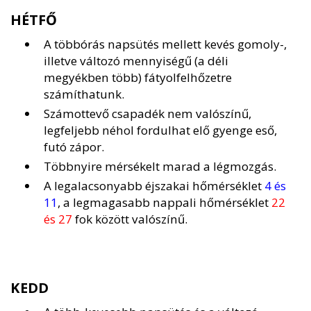
HÉTFŐ
A többórás napsütés mellett kevés gomoly-,
illetve változó mennyiségű (a déli
megyékben több) fátyolfelhőzetre
számíthatunk.
Számottevő csapadék nem valószínű,
legfeljebb néhol fordulhat elő gyenge eső,
futó zápor.
Többnyire mérsékelt marad a légmozgás.
A legalacsonyabb éjszakai hőmérséklet
4 és
11
, a legmagasabb nappali hőmérséklet
22
és 27
fok között valószínű.
KEDD