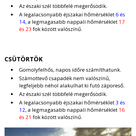
Az északi szél többfelé megerősödik.
A legalacsonyabb éjszakai hőmérséklet
6 és
14
, a legmagasabb nappali hőmérséklet
17
és 23
fok között valószínű.
CSÜTÖRTÖK
Gomolyfelhős, napos időre számíthatunk.
Számottevő csapadék nem valószínű,
legfeljebb néhol alakulhat ki futó záporeső.
Az északi szél többfelé megerősödik.
A legalacsonyabb éjszakai hőmérséklet
3 és
12
, a legmagasabb nappali hőmérséklet
16
és 21
fok között valószínű.