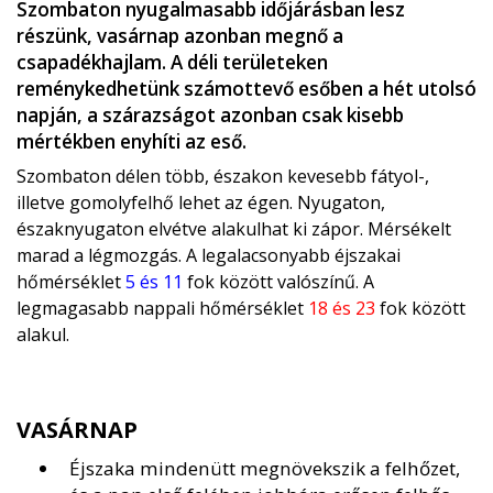
Szombaton nyugalmasabb időjárásban lesz
részünk, vasárnap azonban megnő a
csapadékhajlam. A déli területeken
reménykedhetünk számottevő esőben a hét utolsó
napján, a szárazságot azonban csak kisebb
mértékben enyhíti az eső.
Szombaton délen több, északon kevesebb fátyol-,
illetve gomolyfelhő lehet az égen. Nyugaton,
északnyugaton elvétve alakulhat ki zápor. Mérsékelt
marad a légmozgás. A legalacsonyabb éjszakai
hőmérséklet
5 és 11
fok között valószínű. A
legmagasabb nappali hőmérséklet
18 és 23
fok között
alakul.
VASÁRNAP
Éjszaka mindenütt megnövekszik a felhőzet,