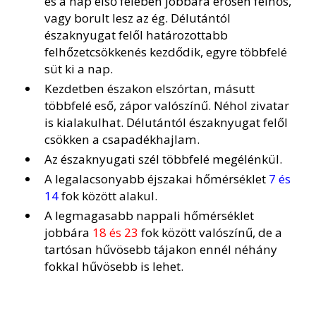
és a nap első felében jobbára erősen felhős,
vagy borult lesz az ég. Délutántól
északnyugat felől határozottabb
felhőzetcsökkenés kezdődik, egyre többfelé
süt ki a nap.
Kezdetben északon elszórtan, másutt
többfelé eső, zápor valószínű. Néhol zivatar
is kialakulhat. Délutántól északnyugat felől
csökken a csapadékhajlam.
Az északnyugati szél többfelé megélénkül.
A legalacsonyabb éjszakai hőmérséklet
7 és
14
fok között alakul.
A legmagasabb nappali hőmérséklet
jobbára
18 és 23
fok között valószínű, de a
tartósan hűvösebb tájakon ennél néhány
fokkal hűvösebb is lehet.