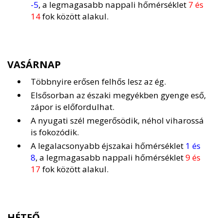
-5
, a legmagasabb nappali hőmérséklet
7 és
14
fok között alakul.
VASÁRNAP
Többnyire erősen felhős lesz az ég.
Elsősorban az északi megyékben gyenge eső,
zápor is előfordulhat.
A nyugati szél megerősödik, néhol viharossá
is fokozódik.
A legalacsonyabb éjszakai hőmérséklet
1 és
8
, a legmagasabb nappali hőmérséklet
9 és
17
fok között alakul.
HÉTFŐ