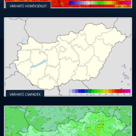
VÁRHATÓ HŐMÉRSÉKLET
VÁRHATÓ CSAPADÉK