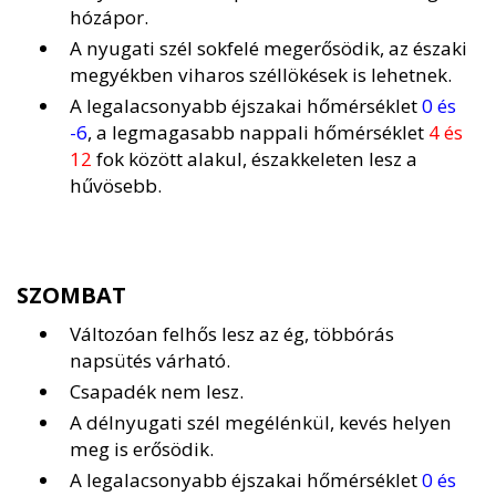
hózápor.
A nyugati szél sokfelé megerősödik, az északi
megyékben viharos széllökések is lehetnek.
A legalacsonyabb éjszakai hőmérséklet
0 és
-6
, a legmagasabb nappali hőmérséklet
4 és
12
fok között alakul, északkeleten lesz a
hűvösebb.
SZOMBAT
Változóan felhős lesz az ég, többórás
napsütés várható.
Csapadék nem lesz.
A délnyugati szél megélénkül, kevés helyen
meg is erősödik.
A legalacsonyabb éjszakai hőmérséklet
0 és