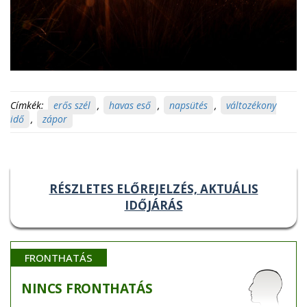
Címkék:
erős szél
,
havas eső
,
napsütés
,
változékony
idő
,
zápor
RÉSZLETES ELŐREJELZÉS, AKTUÁLIS
IDŐJÁRÁS
FRONTHATÁS
NINCS
FRONTHATÁS