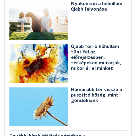
Nyakunkon a hőhullám
újabb felvonása
Újabb forró hőhullám
tűnt fel az
előrejelzésben,
térképeken mutatjuk,
mikor ér el minket
Hamarabb tér vissza a
pusztító hőség, mint
gondolnánk
További hírek időjárás témában