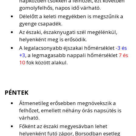
napközben csökken a felhőzet, ezt követően
gomolyfelhős, napos idő várható.
Délelőtt a keleti megyékben is megszűnik a
gyenge csapadék.
Az északi, északnyugati szél megélénkül,
helyenként meg is erősödik.
A legalacsonyabb éjszakai hőmérséklet
-3 és
+3
, a legmagasabb nappali hőmérséklet
7 és
10
fok között alakul.
PÉNTEK
Átmenetileg erősebben megnövekszik a
felhőzet, emellett néhány órás napsütés is
várható.
Főként az északi megyesávban lehet
helyenként futó zápor, Borsodban esetleg