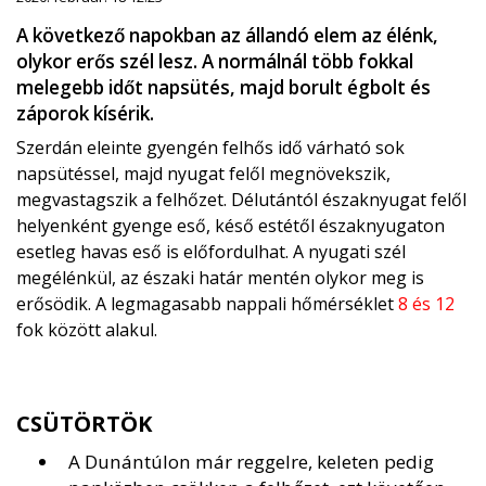
A következő napokban az állandó elem az élénk,
olykor erős szél lesz. A normálnál több fokkal
melegebb időt napsütés, majd borult égbolt és
záporok kísérik.
Szerdán eleinte gyengén felhős idő várható sok
napsütéssel, majd nyugat felől megnövekszik,
megvastagszik a felhőzet. Délutántól északnyugat felől
helyenként gyenge eső, késő estétől északnyugaton
esetleg havas eső is előfordulhat. A nyugati szél
megélénkül, az északi határ mentén olykor meg is
erősödik. A legmagasabb nappali hőmérséklet
8 és 12
fok között alakul.
CSÜTÖRTÖK
A Dunántúlon már reggelre, keleten pedig