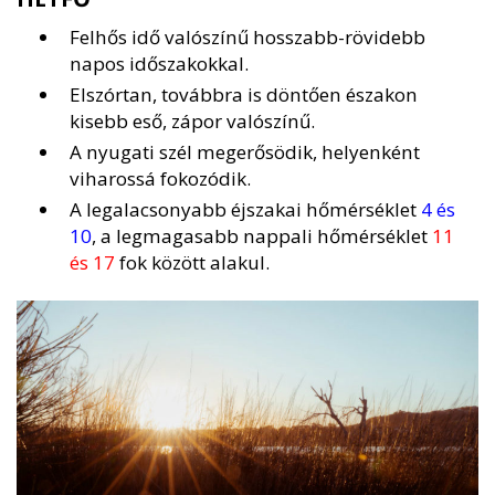
Felhős idő valószínű hosszabb-rövidebb
napos időszakokkal.
Elszórtan, továbbra is döntően északon
kisebb eső, zápor valószínű.
A nyugati szél megerősödik, helyenként
viharossá fokozódik.
A legalacsonyabb éjszakai hőmérséklet
4 és
10
, a legmagasabb nappali hőmérséklet
11
és 17
fok között alakul.