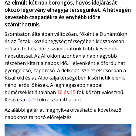
Az elmúlt két nap borongós, hűvös időjárását
okozó légörvény elhagyja térségünket. A hétvégén
kevesebb csapadékra és enyhébb időre
számíthatunk.
Szombaton általában változóan, főként a Dunántúlon
és az Északi-középhegység térségében időszakosan
erősen felhős időre számíthatunk több-kevesebb
napsütéssel. Az Alföldön azonban a nap nagyobb
részében kitart a napos idő. Helyenként előfordulhat
gyenge eső, záporeső. A délkeleti szelet elsősorban a
Kisalföld és az Alpokalja térségében kísérhetik élénk,
néhol erős lökések. A legmagasabb nappali
hőmérséklet általában
10 és 15
fok között valószínű.
Késő este
4, 9
fokra számíthatunk.
Az alábbi galériát megnyitva olvasható a következő
napokhoz tartozó előrejelzés.