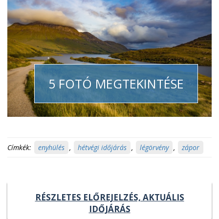
5 FOTÓ MEGTEKINTÉSE
Címkék:
enyhülés
,
hétvégi időjárás
,
légörvény
,
zápor
RÉSZLETES ELŐREJELZÉS, AKTUÁLIS
IDŐJÁRÁS