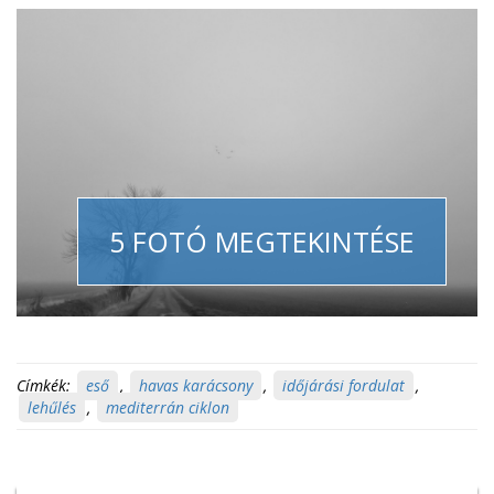
5 FOTÓ MEGTEKINTÉSE
Címkék:
eső
,
havas karácsony
,
időjárási fordulat
,
lehűlés
,
mediterrán ciklon