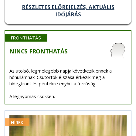
RÉSZLETES ELŐREJELZÉS, AKTUÁLIS
IDŐJÁRÁS
FRONTHATÁS
NINCS
FRONTHATÁS
Az utolsó, legmelegebb napja következik ennek a
hőhullámnak. Csütörtök éjszaka érkezik meg a
hidegfront és péntekre enyhül a forróság.
A légnyomás csökken.
HÍREK