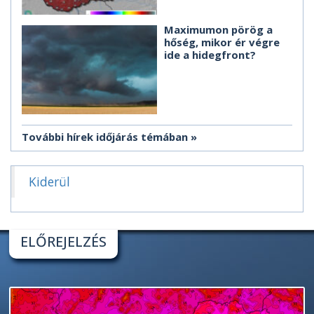
Maximumon pörög a
hőség, mikor ér végre
ide a hidegfront?
További hírek időjárás témában
Kiderül
ELŐREJELZÉS