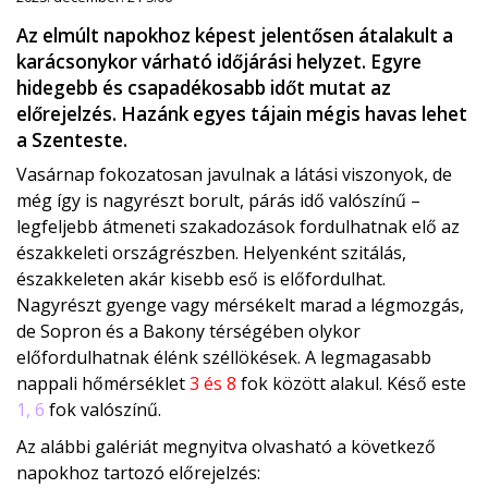
Az elmúlt napokhoz képest jelentősen átalakult a
karácsonykor várható időjárási helyzet. Egyre
hidegebb és csapadékosabb időt mutat az
előrejelzés. Hazánk egyes tájain mégis havas lehet
a Szenteste.
Vasárnap fokozatosan javulnak a látási viszonyok, de
még így is nagyrészt borult, párás idő valószínű –
legfeljebb átmeneti szakadozások fordulhatnak elő az
északkeleti országrészben. Helyenként szitálás,
északkeleten akár kisebb eső is előfordulhat.
Nagyrészt gyenge vagy mérsékelt marad a légmozgás,
de Sopron és a Bakony térségében olykor
előfordulhatnak élénk széllökések. A legmagasabb
nappali hőmérséklet
3 és 8
fok között alakul. Késő este
1, 6
fok valószínű.
Az alábbi galériát megnyitva olvasható a következő
napokhoz tartozó előrejelzés: