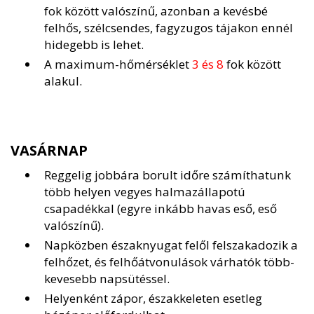
fok között valószínű, azonban a kevésbé
felhős, szélcsendes, fagyzugos tájakon ennél
hidegebb is lehet.
A maximum-hőmérséklet
3 és 8
fok között
alakul.
VASÁRNAP
Reggelig jobbára borult időre számíthatunk
több helyen vegyes halmazállapotú
csapadékkal (egyre inkább havas eső, eső
valószínű).
Napközben északnyugat felől felszakadozik a
felhőzet, és felhőátvonulások várhatók több-
kevesebb napsütéssel.
Helyenként zápor, északkeleten esetleg