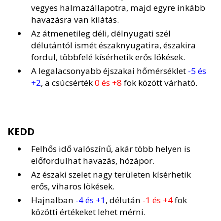
vegyes halmazállapotra, majd egyre inkább
havazásra van kilátás.
Az átmenetileg déli, délnyugati szél
délutántól ismét északnyugatira, északira
fordul, többfelé kísérhetik erős lökések.
A legalacsonyabb éjszakai hőmérséklet
-5 és
+2
, a csúcsérték
0 és +8
fok között várható.
KEDD
Felhős idő valószínű, akár több helyen is
előfordulhat havazás, hózápor.
Az északi szelet nagy területen kísérhetik
erős, viharos lökések.
Hajnalban
-4 és +1
, délután
-1 és +4
fok
közötti értékeket lehet mérni.