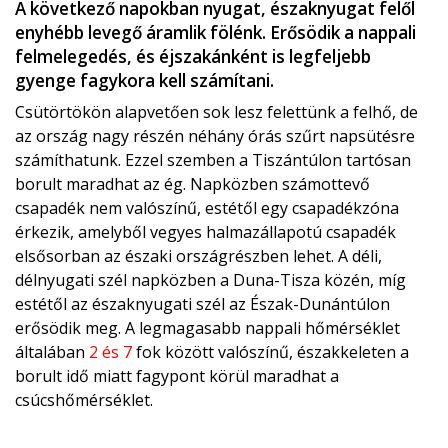
A következő napokban nyugat, északnyugat felől
enyhébb levegő áramlik fölénk. Erősödik a nappali
felmelegedés, és éjszakánként is legfeljebb
gyenge fagykora kell számítani.
Csütörtökön alapvetően sok lesz felettünk a felhő, de
az ország nagy részén néhány órás szűrt napsütésre
számíthatunk. Ezzel szemben a Tiszántúlon tartósan
borult maradhat az ég. Napközben számottevő
csapadék nem valószínű, estétől egy csapadékzóna
érkezik, amelyből vegyes halmazállapotú csapadék
elsősorban az északi országrészben lehet. A déli,
délnyugati szél napközben a Duna-Tisza közén, míg
estétől az északnyugati szél az Észak-Dunántúlon
erősödik meg. A legmagasabb nappali hőmérséklet
általában
2 és 7
fok között valószínű, északkeleten a
borult idő miatt fagypont körül maradhat a
csúcshőmérséklet.