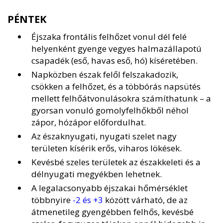
PÉNTEK
Éjszaka frontális felhőzet vonul dél felé
helyenként gyenge vegyes halmazállapotú
csapadék (eső, havas eső, hó) kíséretében.
Napközben észak felől felszakadozik,
csökken a felhőzet, és a többórás napsütés
mellett felhőátvonulásokra számíthatunk – a
gyorsan vonuló gomolyfelhőkből néhol
zápor, hózápor előfordulhat.
Az északnyugati, nyugati szelet nagy
területen kísérik erős, viharos lökések.
Kevésbé szeles területek az északkeleti és a
délnyugati megyékben lehetnek.
A legalacsonyabb éjszakai hőmérséklet
többnyire
-2 és +3
között várható, de az
átmenetileg gyengébben felhős, kevésbé