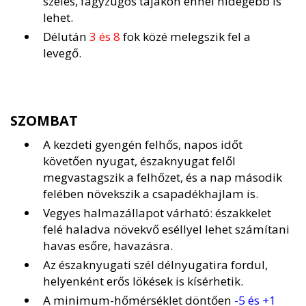
szeles, fagyzugos tájakon ennél hidegebb is
lehet.
Délután
3 és 8
fok közé melegszik fel a
levegő.
SZOMBAT
A kezdeti gyengén felhős, napos időt
követően nyugat, északnyugat felől
megvastagszik a felhőzet, és a nap második
felében növekszik a csapadékhajlam is.
Vegyes halmazállapot várható: északkelet
felé haladva növekvő eséllyel lehet számítani
havas esőre, havazásra.
Az északnyugati szél délnyugatira fordul,
helyenként erős lökések is kísérhetik.
A minimum-hőmérséklet döntően
-5 és +1