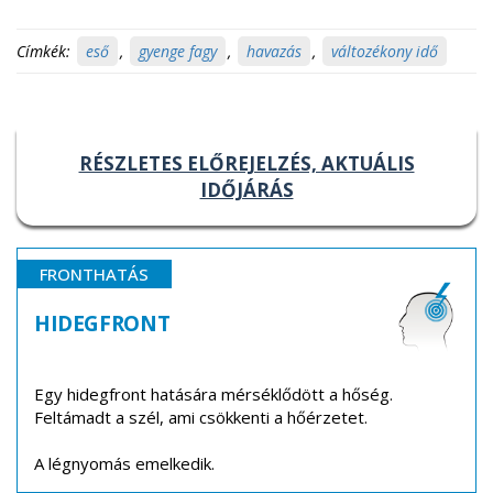
Címkék:
eső
,
gyenge fagy
,
havazás
,
változékony idő
RÉSZLETES ELŐREJELZÉS, AKTUÁLIS
IDŐJÁRÁS
FRONTHATÁS
HIDEGFRONT
Egy hidegfront hatására mérséklődött a hőség.
Feltámadt a szél, ami csökkenti a hőérzetet.
A légnyomás emelkedik.