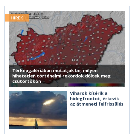
HÍREK
Térképgalériában mutatjuk be, milyen
hihetetlen történelmi rekordok dőltek meg
csütörtökön
Viharok kísérik a
hidegfrontot, érkezik
az átmeneti felfrissülés