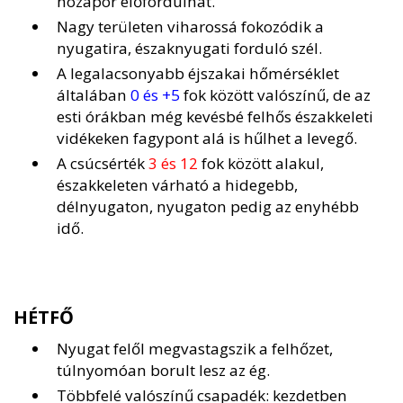
hózápor előfordulhat.
Nagy területen viharossá fokozódik a
nyugatira, északnyugati forduló szél.
A legalacsonyabb éjszakai hőmérséklet
általában
0 és +5
fok között valószínű, de az
esti órákban még kevésbé felhős északkeleti
vidékeken fagypont alá is hűlhet a levegő.
A csúcsérték
3 és 12
fok között alakul,
északkeleten várható a hidegebb,
délnyugaton, nyugaton pedig az enyhébb
idő.
HÉTFŐ
Nyugat felől megvastagszik a felhőzet,
túlnyomóan borult lesz az ég.
Többfelé valószínű csapadék: kezdetben