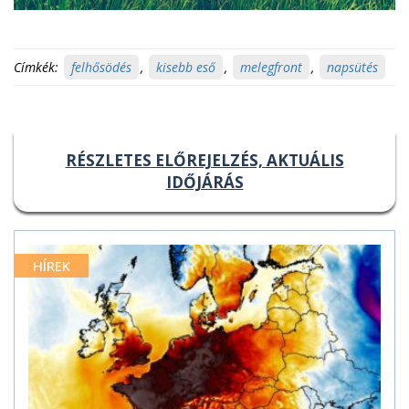
Címkék:
felhősödés
,
kisebb eső
,
melegfront
,
napsütés
RÉSZLETES ELŐREJELZÉS, AKTUÁLIS
IDŐJÁRÁS
HÍREK