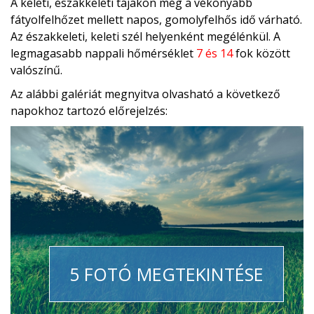
A keleti, északkeleti tájakon még a vékonyabb
fátyolfelhőzet mellett napos, gomolyfelhős idő várható.
Az északkeleti, keleti szél helyenként megélénkül. A
legmagasabb nappali hőmérséklet
7 és 14
fok között
valószínű.
Az alábbi galériát megnyitva olvasható a következő
napokhoz tartozó előrejelzés:
5 FOTÓ MEGTEKINTÉSE