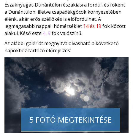
Északnyugat-Dunántúlon északiasra fordul, és főként
a Dunántúlon, illetve csapadékgócok környezetében
élénk, akár erős széllökés is előfordulhat. A
legmagasabb nappali hőmérséklet
14 és 19
fok között
alakul. Késő este
4, 9
fok valószínű.
Az alábbi galériát megnyitva olvasható a következő
napokhoz tartozó előrejelzés:
5 FOTÓ MEGTEKINTÉSE