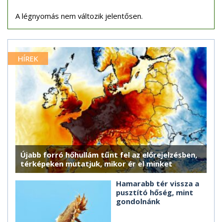
A légnyomás nem változik jelentősen.
HÍREK
Újabb forró hőhullám tűnt fel az előrejelzésben,
térképeken mutatjuk, mikor ér el minket
Hamarabb tér vissza a
pusztító hőség, mint
gondolnánk