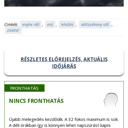
Címkék:
enyhe idő
,
eső
,
lehűlés
,
változékony idő
,
zivatar
RÉSZLETES ELŐREJELZÉS, AKTUÁLIS
IDŐJÁRÁS
FRONTHATÁS
NINCS
FRONTHATÁS
Újabb melegedés kezdődik. A 32 fokos maximum is sok.
A déli órákban így is könnyen lehet napszúrást kapni.