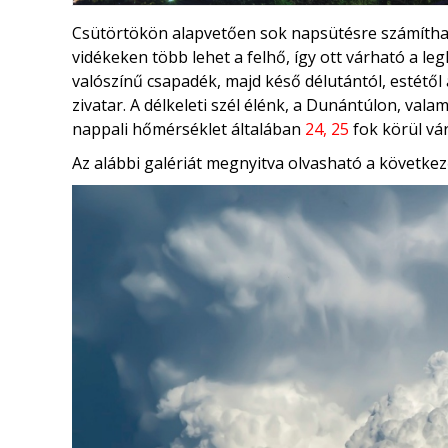
Csütörtökön alapvetően sok napsütésre számíthatu
vidékeken több lehet a felhő, így ott várható a 
valószínű csapadék, majd késő délutántól, estétő
zivatar. A délkeleti szél élénk, a Dunántúlon, val
nappali hőmérséklet általában
24, 25
fok körül vá
Az alábbi galériát megnyitva olvasható a következ