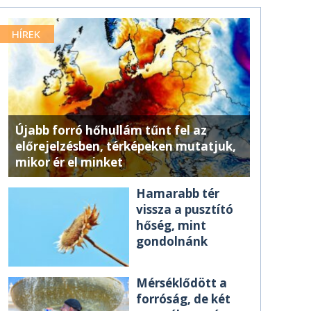
HÍREK
Újabb forró hőhullám tűnt fel az
előrejelzésben, térképeken mutatjuk,
mikor ér el minket
Hamarabb tér
vissza a pusztító
hőség, mint
gondolnánk
Mérséklődött a
forróság, de két