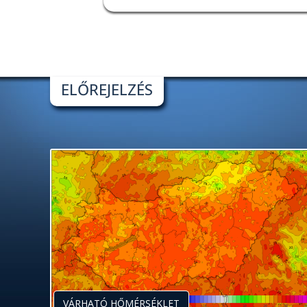
ELŐREJELZÉS
VÁRHATÓ HŐMÉRSÉKLET