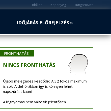
Időkép
Köpönyeg
HungaroMet
IDŐJÁRÁS ELŐREJELZÉS »
FRONTHATÁS
NINCS
FRONTHATÁS
Újabb melegedés kezdődik. A 32 fokos maximum
is sok. A déli órákban így is könnyen lehet
napszúrást kapni.
A légnyomás nem változik jelentősen.