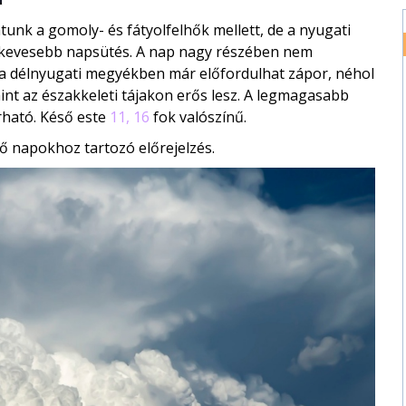
nk a gomoly- és fátyolfelhők mellett, de a nyugati
legkevesebb napsütés. A nap nagy részében nem
l a délnyugati megyékben már előfordulhat zápor, néhol
amint az északkeleti tájakon erős lesz. A legmagasabb
rható. Késő este
11, 16
fok valószínű.
ő napokhoz tartozó előrejelzés.