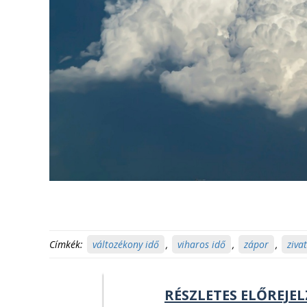
Címkék:
változékony idő
,
viharos idő
,
zápor
,
ziva
RÉSZLETES ELŐREJEL