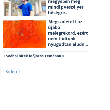
megyében még
mindig veszélyes
hőségre
figyelmeztetnek
Megszületett az
újabb
melegrekord, ezért
nem tudtunk
nyugodtan aludni
éjszaka
További hírek időjárás témában
Kiderül