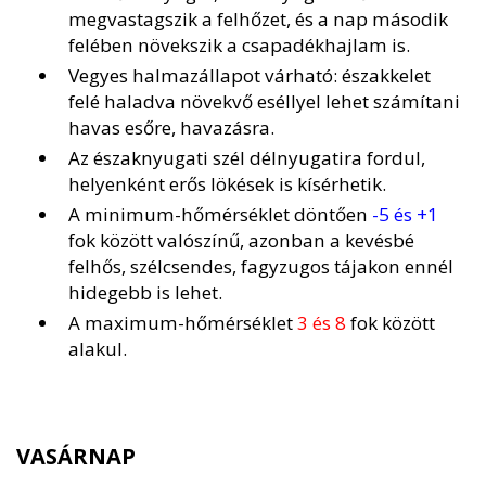
megvastagszik a felhőzet, és a nap második
felében növekszik a csapadékhajlam is.
Vegyes halmazállapot várható: északkelet
felé haladva növekvő eséllyel lehet számítani
havas esőre, havazásra.
Az északnyugati szél délnyugatira fordul,
helyenként erős lökések is kísérhetik.
A minimum-hőmérséklet döntően
-5 és +1
fok között valószínű, azonban a kevésbé
felhős, szélcsendes, fagyzugos tájakon ennél
hidegebb is lehet.
A maximum-hőmérséklet
3 és 8
fok között
alakul.
VASÁRNAP