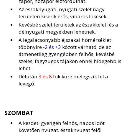
zápor, hózápor előfordulhat.
Az északnyugati, nyugati szelet nagy
területen kísérik erős, viharos lökések.
Kevésbé szelet területek az északkeleti és a
délnyugati megyékben lehetnek.
A legalacsonyabb éjszakai hőmérséklet
többnyire
-2 és +3
között várható, de az
átmenetileg gyengébben felhős, kevésbé
szeles, fagyzugos tájakon ennél hidegebb is
lehet.
Délután
3 és 8
fok közé melegszik fel a
levegő.
SZOMBAT
A kezdeti gyengén felhős, napos időt
követően nyugat, északnyugat felől