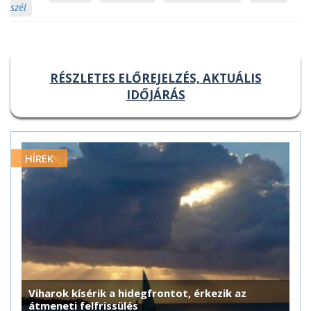
szél
RÉSZLETES ELŐREJELZÉS, AKTUÁLIS
IDŐJÁRÁS
HÍREK
Viharok kísérik a hidegfrontot, érkezik az
átmeneti felfrissülés