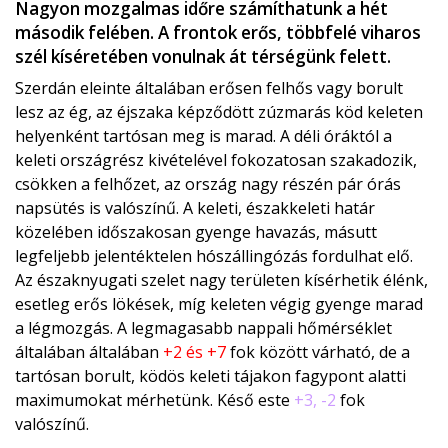
Nagyon mozgalmas időre számíthatunk a hét
második felében. A frontok erős, többfelé viharos
szél kíséretében vonulnak át térségünk felett.
Szerdán eleinte általában erősen felhős vagy borult
lesz az ég, az éjszaka képződött zúzmarás köd keleten
helyenként tartósan meg is marad. A déli óráktól a
keleti országrész kivételével fokozatosan szakadozik,
csökken a felhőzet, az ország nagy részén pár órás
napsütés is valószínű. A keleti, északkeleti határ
közelében időszakosan gyenge havazás, másutt
legfeljebb jelentéktelen hószállingózás fordulhat elő.
Az északnyugati szelet nagy területen kísérhetik élénk,
esetleg erős lökések, míg keleten végig gyenge marad
a légmozgás. A legmagasabb nappali hőmérséklet
általában általában
+2 és +7
fok között várható, de a
tartósan borult, ködös keleti tájakon fagypont alatti
maximumokat mérhetünk. Késő este
+3, -2
fok
valószínű.