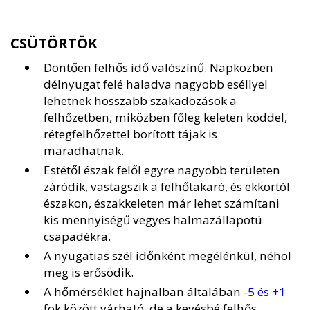
CSÜTÖRTÖK
Döntően felhős idő valószínű. Napközben
délnyugat felé haladva nagyobb eséllyel
lehetnek hosszabb szakadozások a
felhőzetben, miközben főleg keleten köddel,
rétegfelhőzettel borított tájak is
maradhatnak.
Estétől észak felől egyre nagyobb területen
záródik, vastagszik a felhőtakaró, és ekkortól
északon, északkeleten már lehet számítani
kis mennyiségű vegyes halmazállapotú
csapadékra.
A nyugatias szél időnként megélénkül, néhol
meg is erősödik.
A hőmérséklet hajnalban általában
-5 és +1
fok között várható, de a kevésbé felhős,