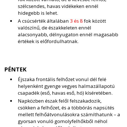
szélcsendes, havas vidékeken ennél
hidegebb is lehet.
A csúcsérték általában
3 és 8
fok között
valószínű, de északkeleten ennél
alacsonyabb, délnyugaton ennél magasabb
értékek is előfordulhatnak.
PÉNTEK
Éjszaka frontális felhőzet vonul dél felé
helyenként gyenge vegyes halmazállapotú
csapadék (eső, havas eső, hó) kíséretében.
Napközben észak felől felszakadozik,
csökken a felhőzet, és a többórás napsütés
mellett felhőátvonulásokra számíthatunk – a
gyorsan vonuló gomolyfelhőkből néhol