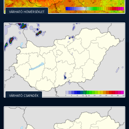
VÁRHATÓ HŐMÉRSÉKLET
VÁRHATÓ CSAPADÉK