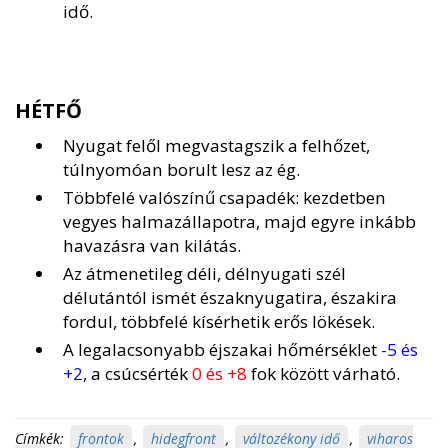
idő.
HÉTFŐ
Nyugat felől megvastagszik a felhőzet,
túlnyomóan borult lesz az ég.
Többfelé valószínű csapadék: kezdetben
vegyes halmazállapotra, majd egyre inkább
havazásra van kilátás.
Az átmenetileg déli, délnyugati szél
délutántól ismét északnyugatira, északira
fordul, többfelé kísérhetik erős lökések.
A legalacsonyabb éjszakai hőmérséklet
-5 és
+2
, a csúcsérték
0 és +8
fok között várható.
Címkék:
frontok
,
hidegfront
,
változékony idő
,
viharos