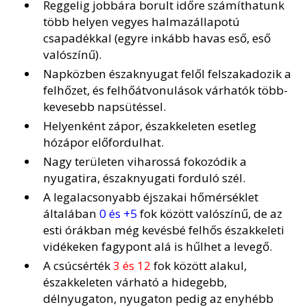
Reggelig jobbára borult időre számíthatunk
több helyen vegyes halmazállapotú
csapadékkal (egyre inkább havas eső, eső
valószínű).
Napközben északnyugat felől felszakadozik a
felhőzet, és felhőátvonulások várhatók több-
kevesebb napsütéssel.
Helyenként zápor, északkeleten esetleg
hózápor előfordulhat.
Nagy területen viharossá fokozódik a
nyugatira, északnyugati forduló szél.
A legalacsonyabb éjszakai hőmérséklet
általában
0 és +5
fok között valószínű, de az
esti órákban még kevésbé felhős északkeleti
vidékeken fagypont alá is hűlhet a levegő.
A csúcsérték
3 és 12
fok között alakul,
északkeleten várható a hidegebb,
délnyugaton, nyugaton pedig az enyhébb