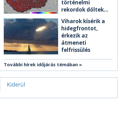
történelmi
rekordok dőltek
meg csütörtökön
Viharok kísérik a
hidegfrontot,
érkezik az
átmeneti
felfrissülés
További hírek időjárás témában
Kiderül