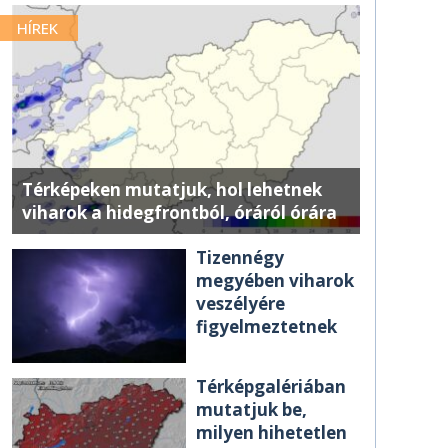
HÍREK
Térképeken mutatjuk, hol lehetnek
viharok a hidegfrontból, óráról órára
Tizennégy
megyében viharok
veszélyére
figyelmeztetnek
Térképgalériában
mutatjuk be,
milyen hihetetlen