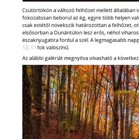
Csütörtökön a változó felhőzet mellett általában 
fokozatosan beborul az ég, egyre több helyen valós
csak estétől növekszik határozottan a felhőzet, ott
elsősorban a Dunántúlon lesz erős, néhol viharos
északnyugatira fordul a szél. A legmagasabb nap
12, 17
fok valószínű.
Az alábbi galériát megnyitva olvasható a következ