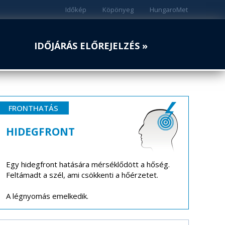
Időkép
Köpönyeg
HungaroMet
IDŐJÁRÁS ELŐREJELZÉS »
FRONTHATÁS
HIDEGFRONT
Egy hidegfront hatására mérséklődött a hőség.
Feltámadt a szél, ami csökkenti a hőérzetet.
A légnyomás emelkedik.