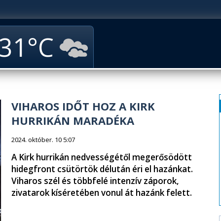
31
VIHAROS IDŐT HOZ A KIRK
HURRIKÁN MARADÉKA
2024. október. 10 5:07
A Kirk hurrikán nedvességétől megerősödött
hidegfront csütörtök délután éri el hazánkat.
Viharos szél és többfelé intenzív záporok,
zivatarok kíséretében vonul át hazánk felett.