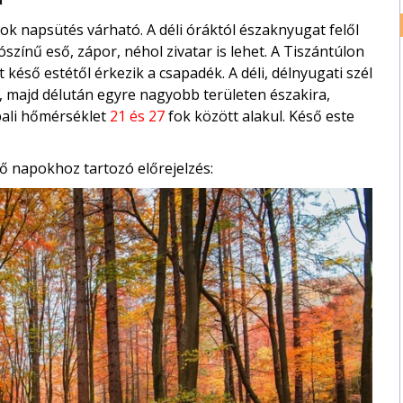
sok napsütés várható. A déli óráktól északnyugat felől
zínű eső, zápor, néhol zivatar is lehet. A Tiszántúlon
 késő estétől érkezik a csapadék. A déli, délnyugati szél
, majd délután egyre nagyobb területen északira,
pali hőmérséklet
21 és 27
fok között alakul. Késő este
ő napokhoz tartozó előrejelzés: