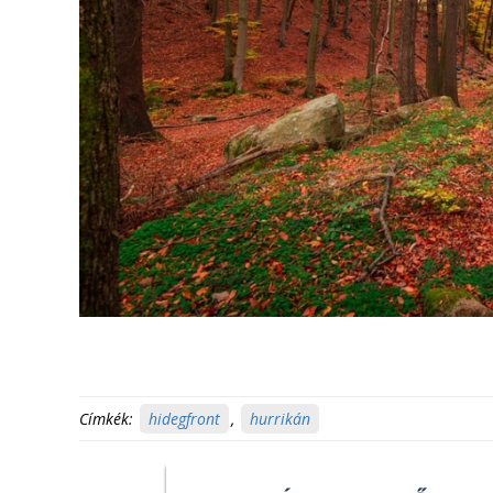
Címkék:
hidegfront
,
hurrikán