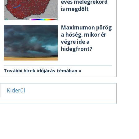
éves melegrekord
is megdőlt
Maximumon pörög
a hőség, mikor ér
végre ide a
hidegfront?
További hírek időjárás témában
Kiderül