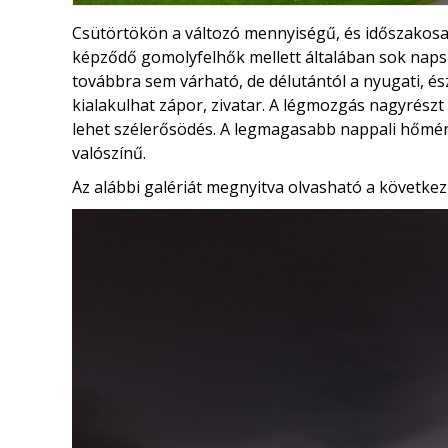
Csütörtökön a változó mennyiségű, és időszakosan 
képződő gomolyfelhők mellett általában sok naps
továbbra sem várható, de délutántól a nyugati, és
kialakulhat zápor, zivatar. A légmozgás nagyrész
lehet szélerősödés. A legmagasabb nappali hőmé
valószínű.
Az alábbi galériát megnyitva olvasható a következ