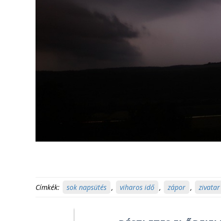
Címkék:
sok napsütés
,
viharos idő
,
zápor
,
zivatar