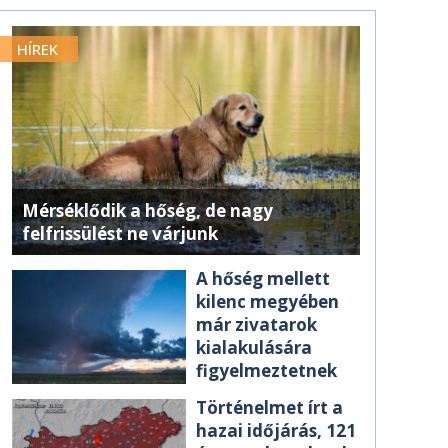
HÍREK
Mérséklődik a hőség, de nagy
felfrissülést ne várjunk
A hőség mellett
kilenc megyében
már zivatarok
kialakulására
figyelmeztetnek
Történelmet írt a
hazai időjárás, 121