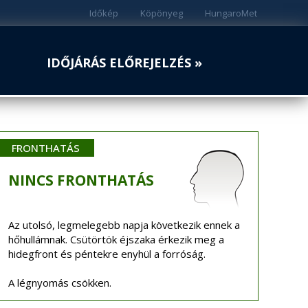
Időkép
Köpönyeg
HungaroMet
IDŐJÁRÁS ELŐREJELZÉS »
FRONTHATÁS
NINCS
FRONTHATÁS
Az utolsó, legmelegebb napja következik ennek a
hőhullámnak. Csütörtök éjszaka érkezik meg a
hidegfront és péntekre enyhül a forróság.
A légnyomás csökken.