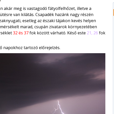
akár meg is vastagodó fátyolfelhőzet, illetve a
ütésre van kilátás. Csapadék hazánk nagy részén
zaknyugati, esetleg az északi tájakon kevés helyen
t mérsékelt marad, csupán zivatarok környezetében
rséklet
32 és 37
fok között várható. Késő este
21, 26
fok
ő napokhoz tartozó előrejelzés.