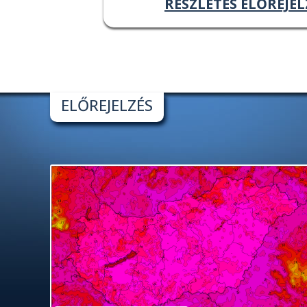
RÉSZLETES ELŐREJEL
ELŐREJELZÉS