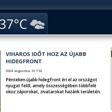
37
VIHAROS IDŐT HOZ AZ ÚJABB
HIDEGFRONT
2024. augusztus. 01 7:36
Pénteken újabb hidegfront éri el az országot
nyugat felől, amely összességében többfelé
okoz záporokat, zivatarokat hazánk területén.