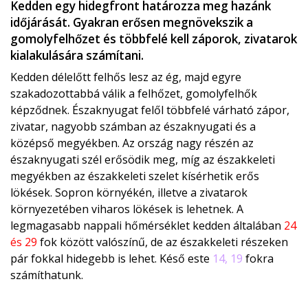
Kedden egy hidegfront határozza meg hazánk
időjárását. Gyakran erősen megnövekszik a
gomolyfelhőzet és többfelé kell záporok, zivatarok
kialakulására számítani.
Kedden délelőtt felhős lesz az ég, majd egyre
szakadozottabbá válik a felhőzet, gomolyfelhők
képződnek. Északnyugat felől többfelé várható zápor,
zivatar, nagyobb számban az északnyugati és a
középső megyékben. Az ország nagy részén az
északnyugati szél erősödik meg, míg az északkeleti
megyékben az északkeleti szelet kísérhetik erős
lökések. Sopron környékén, illetve a zivatarok
környezetében viharos lökések is lehetnek. A
legmagasabb nappali hőmérséklet kedden általában
24
és 29
fok között valószínű, de az északkeleti részeken
pár fokkal hidegebb is lehet. Késő este
14, 19
fokra
számíthatunk.