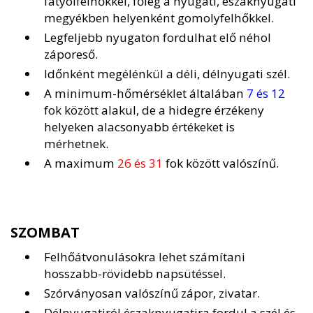
fátyolfelhőkkel, főleg a nyugati, északnyugati
megyékben helyenként gomolyfelhőkkel.
Legfeljebb nyugaton fordulhat elő néhol
záporeső.
Időnként megélénkül a déli, délnyugati szél.
A minimum-hőmérséklet általában
7 és 12
fok között alakul, de a hidegre érzékeny
helyeken alacsonyabb értékeket is
mérhetnek.
A maximum
26 és 31
fok között valószínű.
SZOMBAT
Felhőátvonulásokra lehet számítani
hosszabb-rövidebb napsütéssel.
Szórványosan valószínű zápor, zivatar.
Délnyugatiról északnyugatira fordul a szél és