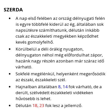
SZERDA
A nap első felében az ország délnyugati felén
is egyre többfelé kiderül az ég, általában sok
napsütésre számíthatunk, délután inkább
csak az északkeleti megyékben képződhet
kevés gomolyfelhő.
Körülbelül a déli órákig nyugaton,
délnyugaton néhol még előfordulhat zápor,
hazánk nagy részén azonban már száraz idő
várható.
Sokfelé megélénkül, helyenként megerősödik
az északi, északkeleti szél.
Hajnalban általában
8, 14
fok várható, de a
derült, szélvédett északkeleti vidékeken
hűvösebb is lehet.
Délután
18, 23
fok lesz a jellemző.