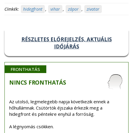
Címkék:
hidegfront
,
vihar
,
zápor
,
zivatar
RÉSZLETES ELŐREJELZÉS, AKTUÁLIS
IDŐJÁRÁS
FRONTHATÁS
NINCS
FRONTHATÁS
Az utolsó, legmelegebb napja következik ennek a
hőhullámnak. Csütörtök éjszaka érkezik meg a
hidegfront és péntekre enyhül a forróság.
A légnyomás csökken.