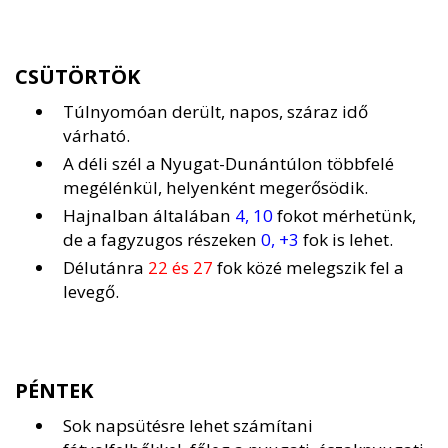
CSÜTÖRTÖK
Túlnyomóan derült, napos, száraz idő
várható.
A déli szél a Nyugat-Dunántúlon többfelé
megélénkül, helyenként megerősödik.
Hajnalban általában
4, 10
fokot mérhetünk,
de a fagyzugos részeken
0, +3
fok is lehet.
Délutánra
22 és 27
fok közé melegszik fel a
levegő.
PÉNTEK
Sok napsütésre lehet számítani