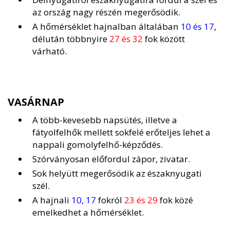
az ország nagy részén megerősödik.
A hőmérséklet hajnalban általában
10 és 17
,
délután többnyire
27 és 32
fok között
várható.
VASÁRNAP
A több-kevesebb napsütés, illetve a
fátyolfelhők mellett sokfelé erőteljes lehet a
nappali gomolyfelhő-képződés.
Szórványosan előfordul zápor, zivatar.
Sok helyütt megerősödik az északnyugati
szél.
A hajnali
10, 17
fokról
23 és 29
fok közé
emelkedhet a hőmérséklet.