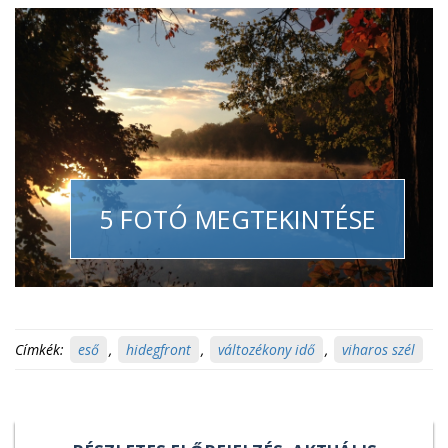
5 FOTÓ MEGTEKINTÉSE
Címkék:
eső
,
hidegfront
,
változékony idő
,
viharos szél