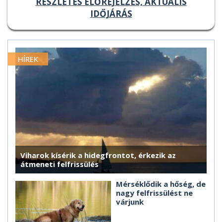
RÉSZLETES ELŐREJELZÉS, AKTUÁLIS
IDŐJÁRÁS
HÍREK
Viharok kísérik a hidegfrontot, érkezik az
átmeneti felfrissülés
Mérséklődik a hőség, de
nagy felfrissülést ne
várjunk