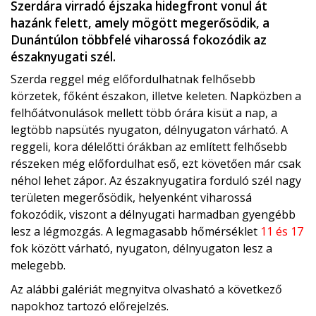
Szerdára virradó éjszaka hidegfront vonul át
hazánk felett, amely mögött megerősödik, a
Dunántúlon többfelé viharossá fokozódik az
északnyugati szél.
Szerda reggel még előfordulhatnak felhősebb
körzetek, főként északon, illetve keleten. Napközben a
felhőátvonulások mellett több órára kisüt a nap, a
legtöbb napsütés nyugaton, délnyugaton várható. A
reggeli, kora délelőtti órákban az említett felhősebb
részeken még előfordulhat eső, ezt követően már csak
néhol lehet zápor. Az északnyugatira forduló szél nagy
területen megerősödik, helyenként viharossá
fokozódik, viszont a délnyugati harmadban gyengébb
lesz a légmozgás. A legmagasabb hőmérséklet
11 és 17
fok között várható, nyugaton, délnyugaton lesz a
melegebb.
Az alábbi galériát megnyitva olvasható a következő
napokhoz tartozó előrejelzés.