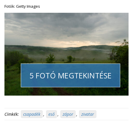
Fotók: Getty Images
5 FOTÓ MEGTEKINTÉSE
Címkék:
csapadék
,
eső
,
zápor
,
zivatar