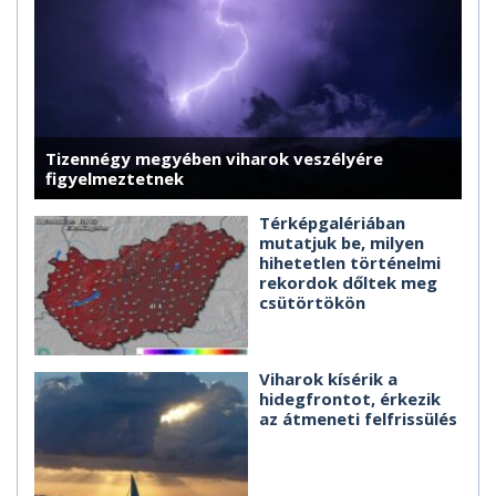
Tizennégy megyében viharok veszélyére
figyelmeztetnek
Térképgalériában
mutatjuk be, milyen
hihetetlen történelmi
rekordok dőltek meg
csütörtökön
Viharok kísérik a
hidegfrontot, érkezik
az átmeneti felfrissülés