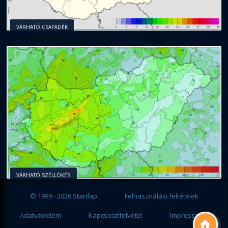
VÁRHATÓ CSAPADÉK
VÁRHATÓ SZÉLLÖKÉS
© 1999 - 2026 Startlap
Felhasználási feltételek
Adatvédelem
Kapcsolatfelvétel
Impresszum
