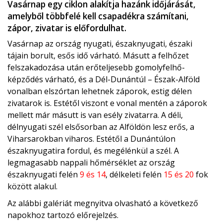
Vasárnap egy ciklon alakítja hazánk időjárását,
amelyből többfelé kell csapadékra számítani,
zápor, zivatar is előfordulhat.
Vasárnap az ország nyugati, északnyugati, északi
tájain borult, esős idő várható. Másutt a felhőzet
felszakadozása után erőteljesebb gomolyfelhő-
képződés várható, és a Dél-Dunántúl – Észak-Alföld
vonalban elszórtan lehetnek záporok, estig délen
zivatarok is. Estétől viszont e vonal mentén a záporok
mellett már másutt is van esély zivatarra. A déli,
délnyugati szél elsősorban az Alföldön lesz erős, a
Viharsarokban viharos. Estétől a Dunántúlon
északnyugatira fordul, és megélénkül a szél. A
legmagasabb nappali hőmérséklet az ország
északnyugati felén
9 és 14
, délkeleti felén
15 és 20
fok
között alakul.
Az alábbi galériát megnyitva olvasható a következő
napokhoz tartozó előrejelzés.