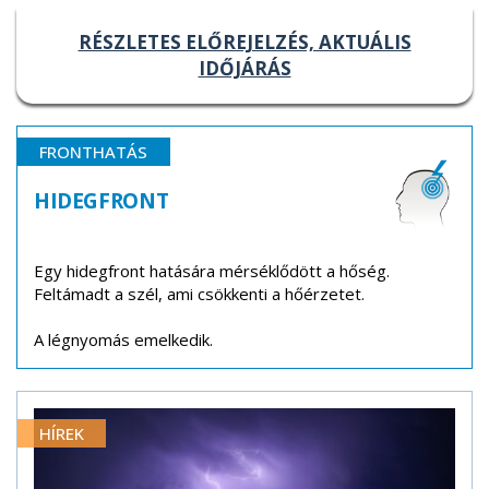
RÉSZLETES ELŐREJELZÉS, AKTUÁLIS
IDŐJÁRÁS
FRONTHATÁS
HIDEGFRONT
Egy hidegfront hatására mérséklődött a hőség.
Feltámadt a szél, ami csökkenti a hőérzetet.
A légnyomás emelkedik.
HÍREK