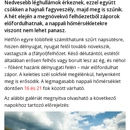
Nedvesebb léghullámok érkeznek, ezzel együtt
csökken a hajnali fagyveszély, majd meg is szűnik.
A hét elején a megnövekvő felhőezetből záporok
előfordulhatnak, a nappali hőmérsékletekre
viszont nem lehet panasz.
Hétfőn egyre többfelé számíthatunk szűrt napsütésre,
hiszen délnyugat, nyugat felől tovább növekszik,
vastagszik a (fátyol)felhőzet. Késő délutántól, estétől
általában erősen felhős vagy borult lesz az ég, és néhol
– főként hazánk délnyugati felén – már előfordulhat
zápor. A keleties szél sokfelé megélénkül, helyenként
meg is erősödik. A legmagasabb nappali hőmérséklet
döntően
16 és 21
fok között várható.
Az alábbi galériát megnyitva olvasható a következő
napokhoz tartozó előrejelzés: