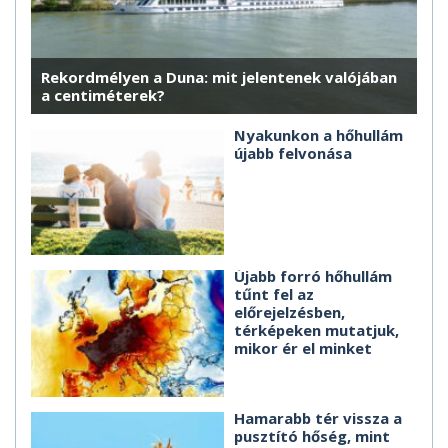
Rekordmélyen a Duna: mit jelentenek valójában
a centiméterek?
Nyakunkon a hőhullám
újabb felvonása
Újabb forró hőhullám
tűnt fel az
előrejelzésben,
térképeken mutatjuk,
mikor ér el minket
Hamarabb tér vissza a
pusztító hőség, mint