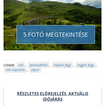
5 FOTÓ MEGTEKINTÉSE
Címkék:
eső
,
gomolyfelhő
,
hajnali fagy
,
reggeli fagy
,
sok napsütés
,
zápor
RÉSZLETES ELŐREJELZÉS, AKTUÁLIS
IDŐJÁRÁS