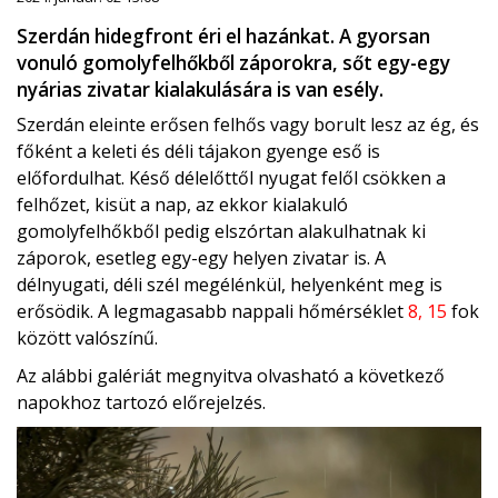
Szerdán hidegfront éri el hazánkat. A gyorsan
vonuló gomolyfelhőkből záporokra, sőt egy-egy
nyárias zivatar kialakulására is van esély.
Szerdán eleinte erősen felhős vagy borult lesz az ég, és
főként a keleti és déli tájakon gyenge eső is
előfordulhat. Késő délelőttől nyugat felől csökken a
felhőzet, kisüt a nap, az ekkor kialakuló
gomolyfelhőkből pedig elszórtan alakulhatnak ki
záporok, esetleg egy-egy helyen zivatar is. A
délnyugati, déli szél megélénkül, helyenként meg is
erősödik. A legmagasabb nappali hőmérséklet
8, 15
fok
között valószínű.
Az alábbi galériát megnyitva olvasható a következő
napokhoz tartozó előrejelzés.