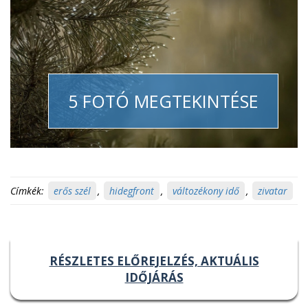
5 FOTÓ MEGTEKINTÉSE
Címkék:
erős szél
,
hidegfront
,
változékony idő
,
zivatar
RÉSZLETES ELŐREJELZÉS, AKTUÁLIS
IDŐJÁRÁS