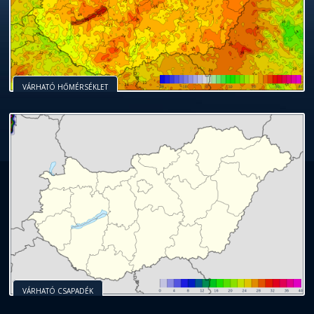
VÁRHATÓ HŐMÉRSÉKLET
VÁRHATÓ CSAPADÉK