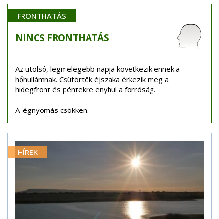
FRONTHATÁS
NINCS
FRONTHATÁS
Az utolsó, legmelegebb napja következik ennek a
hőhullámnak. Csütörtök éjszaka érkezik meg a
hidegfront és péntekre enyhül a forróság.
A légnyomás csökken.
HÍREK