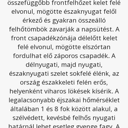
összefüggőbb frontfelhőzet kelet felé
Szerdán hidegfront éri el hazánkat. A gyorsan
elvonul, mögötte északnyugat felől
vonuló gomolyfelhőkből záporokra, sőt egy-egy
érkező és gyakran összeálló
nyárias zivatar kialakulására is van esély.
felhőtömbök zavarják a napsütést. A
Szerdán eleinte erősen felhős vagy borult lesz az ég, és
front csapadékzónája délelőtt kelet
főként a keleti és déli tájakon gyenge eső is
felé elvonul, mögötte elszórtan
előfordulhat. Késő délelőttől nyugat felől csökken a
felhőzet, kisüt a nap, az ekkor kialakuló
fordulhat elő záporos csapadék. A
gomolyfelhőkből pedig elszórtan alakulhatnak ki
délnyugati, majd nyugati,
záporok, esetleg egy-egy helyen zivatar is. A
északnyugati szelet sokfelé élénk, az
délnyugati, déli szél megélénkül, helyenként meg is
erősödik. A legmagasabb nappali hőmérséklet
8, 15
fok
ország északkeleti felén erős,
között valószínű.
helyenként viharos lökések kísérik. A
Az alábbi galériát megnyitva olvasható a következő
legalacsonyabb éjszakai hőmérséklet
napokhoz tartozó előrejelzés.
általában 1 és 8 fok között alakul, a
szélvédett, kevésbé felhős nyugati
határnál lehet esetleg gyenge fagy. A