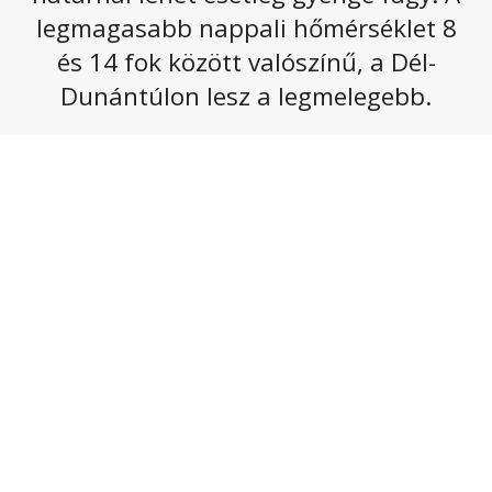
legmagasabb nappali hőmérséklet 8
és 14 fok között valószínű, a Dél-
Dunántúlon lesz a legmelegebb.
5 FOTÓ MEGTEKINTÉSE
Címkék:
erős szél
,
hidegfront
,
változékony idő
,
zivatar
RÉSZLETES ELŐREJELZÉS, AKTUÁLIS
IDŐJÁRÁS