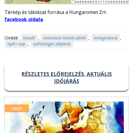
Térkép és táblázat forrása a Hungaromet Zrt.
facebook oldala
.
Címkék:
húsvét
,
maximum hőmérséklet
,
melegrekord
,
nyári nap
,
szélsőséges időjárás
RÉSZLETES ELŐREJELZÉS, AKTUÁLIS
IDŐJÁRÁS
HÍREK