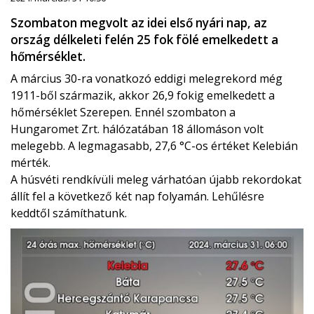
Szombaton megvolt az idei első nyári nap, az
ország délkeleti felén 25 fok fölé emelkedett a
hőmérséklet.
A március 30-ra vonatkozó eddigi melegrekord még
1911-ből származik, akkor 26,9 fokig emelkedett a
hőmérséklet Szerepen. Ennél szombaton a
Hungaromet Zrt. hálózatában 18 állomáson volt
melegebb. A legmagasabb, 27,6 °C-os értéket Kelebián
mérték.
A húsvéti rendkívüli meleg várhatóan újabb rekordokat
állít fel a következő két nap folyamán. Lehűlésre
keddtől számíthatunk.