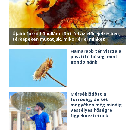
Újabb forró hőhullám tűnt fel az előrejelzésben,
térképeken mutatjuk, mikor ér el minket
Hamarabb tér vissza a
pusztító hőség, mint
gondolnánk
Mérséklődött a
forróság, de két
megyében még mindig
veszélyes hőségre
figyelmeztetnek