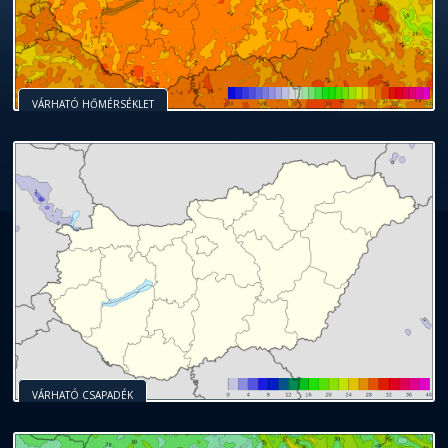
VÁRHATÓ HŐMÉRSÉKLET
VÁRHATÓ CSAPADÉK