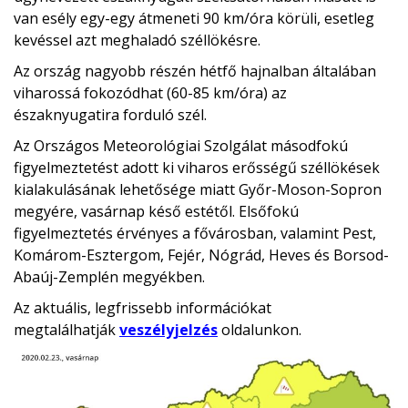
van esély egy-egy átmeneti 90 km/óra körüli, esetleg
kevéssel azt meghaladó széllökésre.
Az ország nagyobb részén hétfő hajnalban általában
viharossá fokozódhat (60-85 km/óra) az
északnyugatira forduló szél.
Az Országos Meteorológiai Szolgálat másodfokú
figyelmeztetést adott ki viharos erősségű széllökések
kialakulásának lehetősége miatt Győr-Moson-Sopron
megyére, vasárnap késő estétől. Elsőfokú
figyelmeztetés érvényes a fővárosban, valamint Pest,
Komárom-Esztergom, Fejér, Nógrád, Heves és Borsod-
Abaúj-Zemplén megyékben.
Az aktuális, legfrissebb információkat
megtalálhatják
veszélyjelzés
oldalunkon.