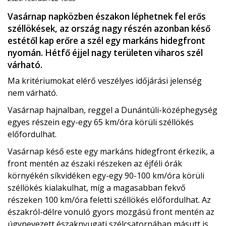
Vasárnap napközben északon léphetnek fel erős
széllökések, az ország nagy részén azonban késő
estétől kap erőre a szél egy markáns hidegfront
nyomán. Hétfő éjjel nagy területen viharos szél
várható.
Ma kritériumokat elérő veszélyes időjárási jelenség
nem várható.
Vasárnap hajnalban, reggel a Dunántúli-középhegység
egyes részein egy-egy 65 km/óra körüli széllökés
előfordulhat.
Vasárnap késő este egy markáns hidegfront érkezik, a
front mentén az északi részeken az éjféli órák
környékén síkvidéken egy-egy 90-100 km/óra körüli
széllökés kialakulhat, míg a magasabban fekvő
részeken 100 km/óra feletti széllökés előfordulhat. Az
északról-délre vonuló gyors mozgású front mentén az
úgynevezett északnyugati szélcsatornában másutt is