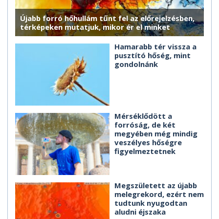
Újabb forró hőhullám tűnt fel az előrejelzésben,
térképeken mutatjuk, mikor ér el minket
Hamarabb tér vissza a
pusztító hőség, mint
gondolnánk
Mérséklődött a
forróság, de két
megyében még mindig
veszélyes hőségre
figyelmeztetnek
Megszületett az újabb
melegrekord, ezért nem
tudtunk nyugodtan
aludni éjszaka