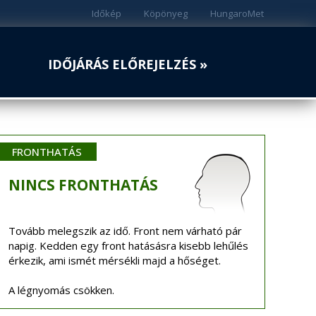
Időkép
Köpönyeg
HungaroMet
IDŐJÁRÁS ELŐREJELZÉS »
FRONTHATÁS
NINCS
FRONTHATÁS
Tovább melegszik az idő. Front nem várható pár
napig. Kedden egy front hatásásra kisebb lehűlés
érkezik, ami ismét mérsékli majd a hőséget.
A légnyomás csökken.