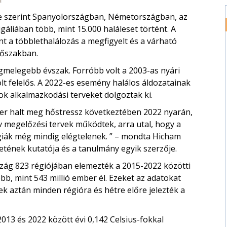
se szerint Spanyolországban, Németországban, az
áliában több, mint 15.000 haláleset történt. A
t a többlethalálozás a megfigyelt és a várható
dőszakban.
egmelegebb évszak. Forróbb volt a 2003-as nyári
lt felelős. A 2022-es esemény halálos áldozatainak
k alkalmazkodási terveket dolgoztak ki.
er halt meg hőstressz következtében 2022 nyarán,
v megelőzési tervek működtek, arra utal, hogy a
égiák még mindig elégtelenek. ” – mondta Hicham
etének kutatója és a tanulmány egyik szerzője.
rszág 823 régiójában elemezték a 2015-2022 közötti
öbb, mint 543 millió ember él. Ezeket az adatokat
k aztán minden régióra és hétre előre jelezték a
013 és 2022 között évi 0,142 Celsius-fokkal