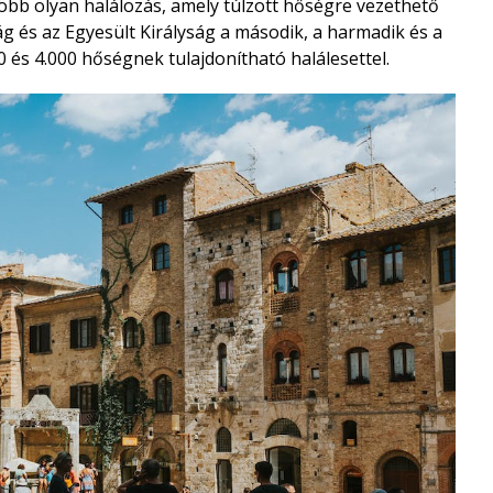
öbb olyan halálozás, amely túlzott hőségre vezethető
g és az Egyesült Királyság a második, a harmadik és a
0 és 4.000 hőségnek tulajdonítható halálesettel.