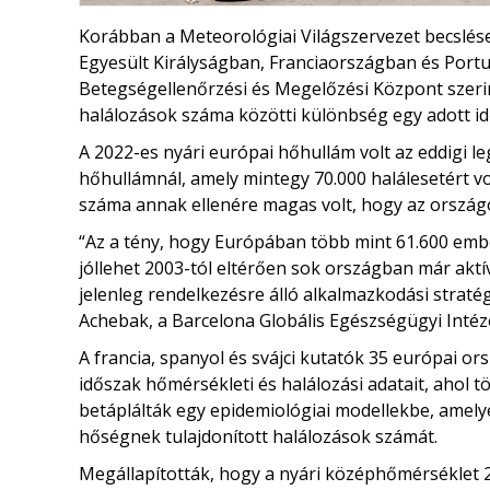
Korábban a Meteorológiai Világszervezet becslé
Egyesült Királyságban, Franciaországban és Portug
Betegségellenőrzési és Megelőzési Központ szerin
halálozások száma közötti különbség egy adott i
A 2022-es nyári európai hőhullám volt az eddigi l
hőhullámnál, amely mintegy 70.000 halálesetért vo
száma annak ellenére magas volt, hogy az országo
“Az a tény, hogy Európában több mint 61.600 emb
jóllehet 2003-tól eltérően sok országban már aktí
jelenleg rendelkezésre álló alkalmazkodási strat
Achebak, a Barcelona Globális Egészségügyi Intéz
A francia, spanyol és svájci kutatók 35 európai o
időszak hőmérsékleti és halálozási adatait, ahol t
betáplálták egy epidemiológiai modellekbe, amelye
hőségnek tulajdonított halálozások számát.
Megállapították, hogy a nyári középhőmérséklet 2