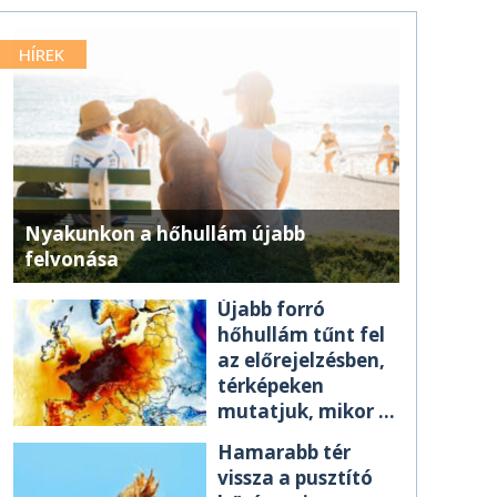
HÍREK
Nyakunkon a hőhullám újabb
felvonása
Újabb forró
hőhullám tűnt fel
az előrejelzésben,
térképeken
mutatjuk, mikor ér
el minket
Hamarabb tér
vissza a pusztító