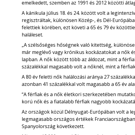
emelkedett, szemben az 1991 és 2012 közötti átlag
A kánikula július 18. és 24. között volt a leginten
regisztráltak, különösen Közép-, és Dél-Európában
felettiek körében, ezt követi a 65 és 79 év közötti
haláleset.
„A szélsőséges hőségnek való kitettség, különöse
már meglévő vagy krónikus kockázatokat a nők és
lapban. A nők között több az áldozat, mint a férfi
százalékkal magasabb volt a nőknél, mint a férfiak
A 80 év feletti nők halálozási aránya 27 százalékka
azonban 41 százalékkal volt magasabb a 65 év alatt
“A férfiak és a nők életkori szerkezetében mut
korú nők és a fiatalabb férfiak nagyobb kockázatá
Az országok közül Délnyugat-Európában volt a le
legmagasabb országos értékek Franciaországban,
Spanyolország következett.