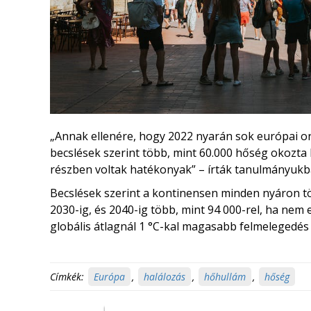
„Annak ellenére, hogy 2022 nyarán sok európai o
becslések szerint több, mint 60.000 hőség okozta 
részben voltak hatékonyak” – írták tanulmányukb
Becslések szerint a kontinensen minden nyáron tö
2030-ig, és 2040-ig több, mint 94 000-rel, ha nem
globális átlagnál 1 °C-kal magasabb felmelegedés
Címkék:
Európa
,
halálozás
,
hőhullám
,
hőség