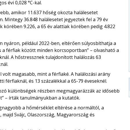
os évi 0,028 °C-kal.
zívebb, amikor 11.637 hőség okozta halálesetet
. Mintegy 36.848 halálesetet jegyeztek fel a 79 év
ek körében 9.226, a 65 év alattiak körében pedig 4.822
n nyáron, például 2022-ben, eltérően súlyosbíthatja a
 a férfiak között minden korcsoportban” – olvasható a
aknál. A hőstressznek tulajdonított halálozás 63
nál.
l volt magasabb, mint a férfiaké. A halálozási arány
i férfiaknál, és 13 százalékkal a 65-79 éveseknél.
atkozó különbségek részben megmagyarázzák az idősebb
t” – írták tanulmányukban a kutatók.
gnagyobb a hőmérséklet eltérése a normáltól, a
 majd Svájc, Olaszország, Magyarország és