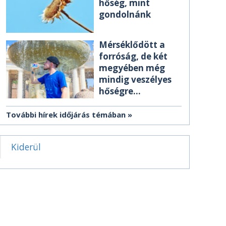
hőség, mint
gondolnánk
Mérséklődött a
forróság, de két
megyében még
mindig veszélyes
hőségre
figyelmeztetnek
További hírek időjárás témában
Kiderül