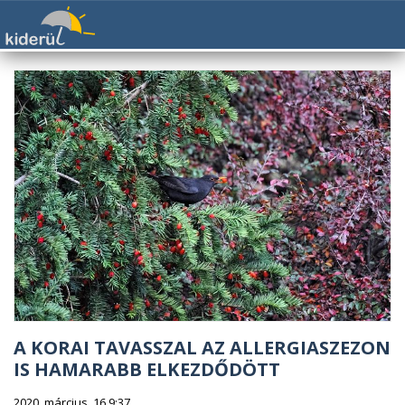
A KORAI TAVASSZAL AZ ALLERGIASZEZON
IS HAMARABB ELKEZDŐDÖTT
2020. március. 16 9:37