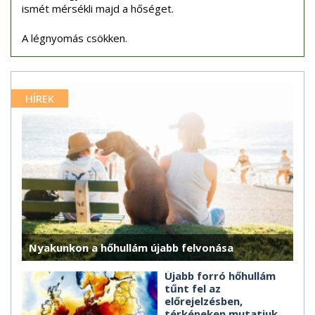
ismét mérsékli majd a hőséget.
A légnyomás csökken.
HÍREK
Nyakunkon a hőhullám újabb felvonása
Újabb forró hőhullám
tűnt fel az
előrejelzésben,
térképeken mutatjuk,