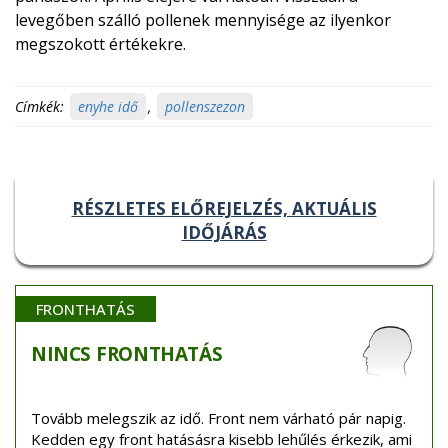
levegőben szálló pollenek mennyisége az ilyenkor
megszokott értékekre.
Címkék:
enyhe idő
,
pollenszezon
RÉSZLETES ELŐREJELZÉS, AKTUÁLIS
IDŐJÁRÁS
FRONTHATÁS
NINCS
FRONTHATÁS
Tovább melegszik az idő. Front nem várható pár napig.
Kedden egy front hatásásra kisebb lehűlés érkezik, ami