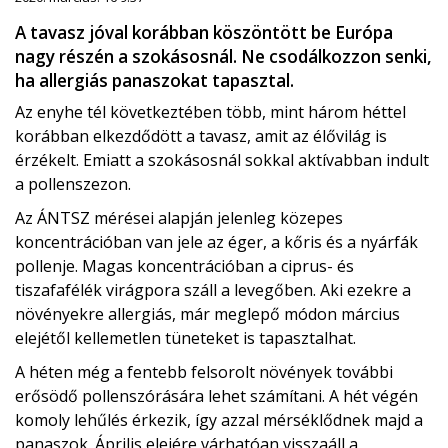
A tavasz jóval korábban köszöntött be Európa
nagy részén a szokásosnál. Ne csodálkozzon senki,
ha allergiás panaszokat tapasztal.
Az enyhe tél következtében több, mint három héttel
korábban elkezdődött a tavasz, amit az élővilág is
érzékelt. Emiatt a szokásosnál sokkal aktívabban indult
a pollenszezon.
Az ÁNTSZ mérései alapján jelenleg közepes
koncentrációban van jele az éger, a kőris és a nyárfák
pollenje. Magas koncentrációban a ciprus- és
tiszafafélék virágpora száll a levegőben. Aki ezekre a
növényekre allergiás, már meglepő módon március
elejétől kellemetlen tüneteket is tapasztalhat.
A héten még a fentebb felsorolt növények további
erősödő pollenszórására lehet számítani. A hét végén
komoly lehűlés érkezik, így azzal mérséklődnek majd a
panaszok. Április elejére várhatóan visszaáll a