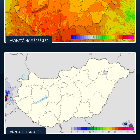
VÁRHATÓ HŐMÉRSÉKLET
VÁRHATÓ CSAPADÉK