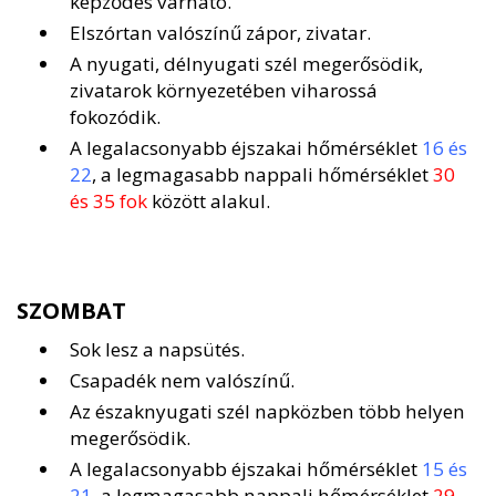
képződés várható.
Elszórtan valószínű zápor, zivatar.
A nyugati, délnyugati szél megerősödik,
zivatarok környezetében viharossá
fokozódik.
A legalacsonyabb éjszakai hőmérséklet
16 és
22
, a legmagasabb nappali hőmérséklet
30
és 35 fok
között alakul.
SZOMBAT
Sok lesz a napsütés.
Csapadék nem valószínű.
Az északnyugati szél napközben több helyen
megerősödik.
A legalacsonyabb éjszakai hőmérséklet
15 és
21
, a legmagasabb nappali hőmérséklet
29