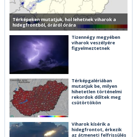
Térképeken mutatjuk, hol lehetnek viharok a
hidegfrontból, óráról órára
Tizennégy megyében
viharok veszélyére
figyelmeztetnek
Térképgalériában
mutatjuk be, milyen
hihetetlen történelmi
rekordok dőltek meg
csütörtökön
Viharok kísérik a
hidegfrontot, érkezik
az átmeneti felfrissülés