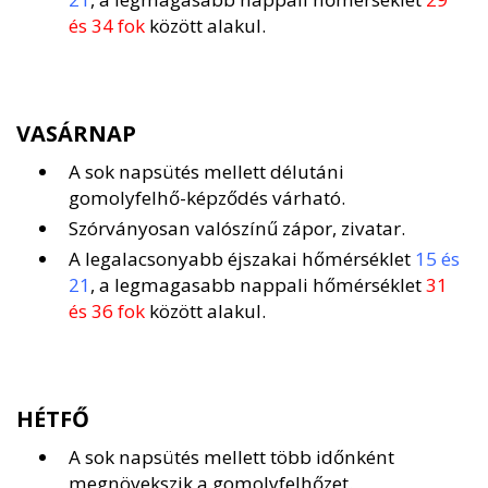
és 34 fok
között alakul.
VASÁRNAP
A sok napsütés mellett délutáni
gomolyfelhő-képződés várható.
Szórványosan valószínű zápor, zivatar.
A legalacsonyabb éjszakai hőmérséklet
15 és
21
, a legmagasabb nappali hőmérséklet
31
és 36 fok
között alakul.
HÉTFŐ
A sok napsütés mellett több időnként
megnövekszik a gomolyfelhőzet.