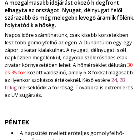
A mozgalmasabb időjárást okozó hidegfront
elhagyta az országot. Nyugat, délnyugat felől
szárazabb és még melegebb levegő áramlik fölénk,
folytatódik a hőség.
Napos időre számíthatunk, csak kisebb körzetekben
lesz több gomolyfelhő az égen. A Dunántúlon egy-egy
zápor, zivatar kialakulhat. A nyugati, délnyugati szél
napközben megélénkül, nagyobb szélerősödés csak
zivatar környezetében lehet. A hőmérséklet délután
30
és 35 fok
között valószínű, amely 6-8 fokkal magasabb
az ilyenkor szokásos értékeknél. Késő estére
24, 28
fokig
mérséklődik a forróság. Továbbra is extrém erős
az UV sugárzás.
PÉNTEK
A napsütés mellett erőteljes gomolyfelhő-