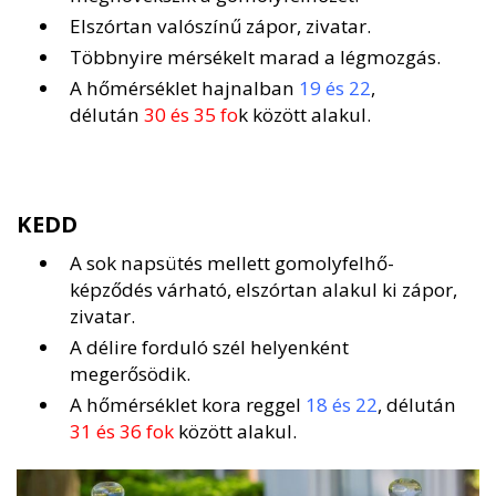
Elszórtan valószínű zápor, zivatar.
Többnyire mérsékelt marad a légmozgás.
A hőmérséklet hajnalban
19 és 22
,
délután
30 és 35 fo
k között alakul.
KEDD
A sok napsütés mellett gomolyfelhő-
képződés várható, elszórtan alakul ki zápor,
zivatar.
A délire forduló szél helyenként
megerősödik.
A hőmérséklet kora reggel
18 és 22
, délután
31 és 36 fok
között alakul.